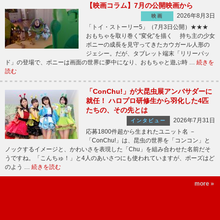
【映画コラム】7月の公開映画から
2026年8月3日
映画
「トイ・ストーリー5」（7月3日公開）★★★
おもちゃを取り巻く“変化”を描く 持ち主の少女
ボニーの成長を見守ってきたカウガール人形の
ジェシー。だが、タブレット端末「リリーパッ
ド」の登場で、ボニーは画面の世界に夢中になり、おもちゃと遊ぶ時 …
続きを
読む
「ConChu!」が大昆虫展アンバサダーに
就任！ ハロプロ研修生から羽化した4匹
たちの、その先とは
2026年7月31日
インタビュー
応募1800件超から生まれたユニット名 －
「ConChu!」は、昆虫の世界を「コンコン」と
ノックするイメージと、かわいさを表現した「Chu」を組み合わせた名前だそ
うですね。「こんちゅ！」と4人のあいさつにも使われていますが、ポーズはど
のよう …
続きを読む
more »