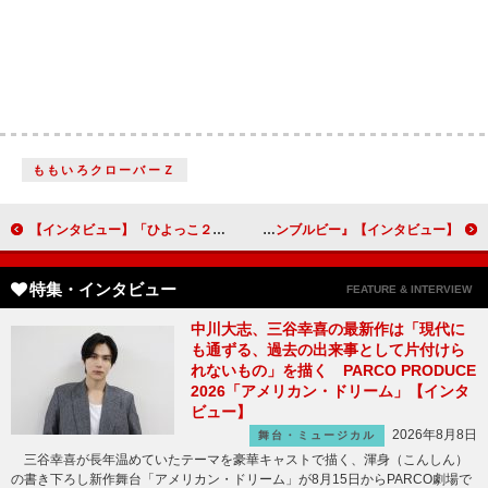
ももいろクローバーＺ
【インタビュー】「ひよっこ２」有村架純「みね子たちと一緒に小さい幸せを感じてください」
【インタビュー】『バンブルビー』ヘイリー・スタインフェルド「チャーリーを演じながら開放感を得ることができました」
特集・インタビュー
FEATURE & INTERVIEW
中川大志、三谷幸喜の最新作は「現代に
も通ずる、過去の出来事として片付けら
れないもの」を描く PARCO PRODUCE
2026「アメリカン・ドリーム」【インタ
ビュー】
2026年8月8日
舞台・ミュージカル
三谷幸喜が長年温めていたテーマを豪華キャストで描く、渾身（こんしん）
の書き下ろし新作舞台「アメリカン・ドリーム」が8月15日からPARCO劇場で