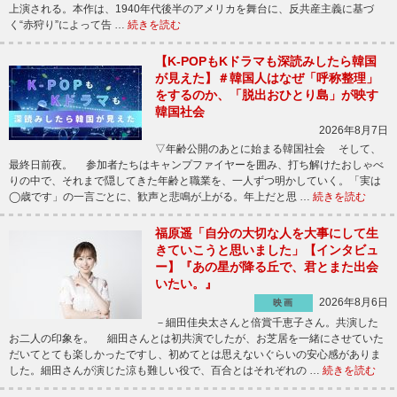
上演される。本作は、1940年代後半のアメリカを舞台に、反共産主義に基づ
く“赤狩り”によって告 …
続きを読む
【K-POPもKドラマも深読みしたら韓国
が見えた】＃韓国人はなぜ「呼称整理」
をするのか、「脱出おひとり島」が映す
韓国社会
2026年8月7日
▽年齢公開のあとに始まる韓国社会 そして、
最終日前夜。 参加者たちはキャンプファイヤーを囲み、打ち解けたおしゃべ
りの中で、それまで隠してきた年齢と職業を、一人ずつ明かしていく。「実は
◯歳です」の一言ごとに、歓声と悲鳴が上がる。年上だと思 …
続きを読む
福原遥「自分の大切な人を大事にして生
きていこうと思いました」【インタビュ
ー】『あの星が降る丘で、君とまた出会
いたい。』
2026年8月6日
映画
－細田佳央太さんと倍賞千恵子さん。共演した
お二人の印象を。 細田さんとは初共演でしたが、お芝居を一緒にさせていた
だいてとても楽しかったですし、初めてとは思えないぐらいの安心感がありま
した。細田さんが演じた涼も難しい役で、百合とはそれぞれの …
続きを読む