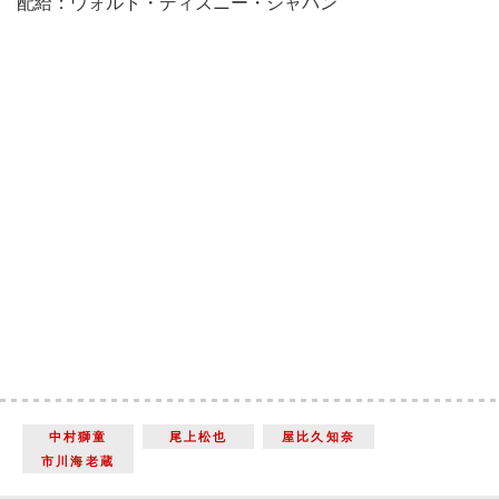
配給：ウォルト・ディズニー・ジャパン
中村獅童
尾上松也
屋比久知奈
市川海老蔵