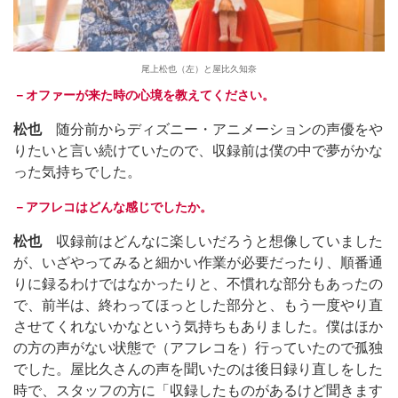
尾上松也（左）と屋比久知奈
－オファーが来た時の心境を教えてください。
松也
随分前からディズニー・アニメーションの声優をや
りたいと言い続けていたので、収録前は僕の中で夢がかな
った気持ちでした。
－アフレコはどんな感じでしたか。
松也
収録前はどんなに楽しいだろうと想像していました
が、いざやってみると細かい作業が必要だったり、順番通
りに録るわけではなかったりと、不慣れな部分もあったの
で、前半は、終わってほっとした部分と、もう一度やり直
させてくれないかなという気持ちもありました。僕はほか
の方の声がない状態で（アフレコを）行っていたので孤独
でした。屋比久さんの声を聞いたのは後日録り直しをした
時で、スタッフの方に「収録したものがあるけど聞きます