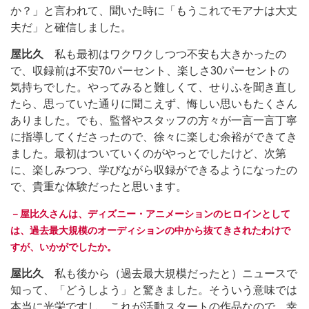
か？」と言われて、聞いた時に「もうこれでモアナは大丈
夫だ」と確信しました。
屋比久
私も最初はワクワクしつつ不安も大きかったの
で、収録前は不安70パーセント、楽しさ30パーセントの
気持ちでした。やってみると難しくて、せりふを聞き直し
たら、思っていた通りに聞こえず、悔しい思いもたくさん
ありました。でも、監督やスタッフの方々が一言一言丁寧
に指導してくださったので、徐々に楽しむ余裕ができてき
ました。最初はついていくのがやっとでしたけど、次第
に、楽しみつつ、学びながら収録ができるようになったの
で、貴重な体験だったと思います。
－屋比久さんは、ディズニー・アニメーションのヒロインとして
は、過去最大規模のオーディションの中から抜てきされたわけで
すが、いかがでしたか。
屋比久
私も後から（過去最大規模だったと）ニュースで
知って、「どうしよう」と驚きました。そういう意味では
本当に光栄ですし、これが活動スタートの作品なので、幸