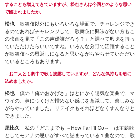
することも増えてきていますが、松也さんは今回どのような思い
で臨まれましたか。
松也
歌舞伎以外にもいろいろな場面で、チャレンジでき
るのであればチャレンジして、歌舞伎に興味がない方もこ
の映画を見て「この声優誰だろう？」と調べて興味を持っ
ていただけたらいいですね。いろんな分野で活躍すること
が歌舞伎への恩返しになると思いながらやらせていただい
ているところもあります。
－お二人とも劇中で歌も披露していますが、どんな気持ちを歌に
込めましたか。
松也
僕の「俺のおかげさ」はとにかく陽気な楽曲で、マ
ウイの、鼻につくけど憎めない感じを意識して、楽しみな
がらやっていました。リテイクもそれほどなくすんなりと
できました。
屋比久
私の「どこまでも ～How Far I’ll Go～」は主題歌
としてモアナの思いがすべて詰まっている１曲なので、歌