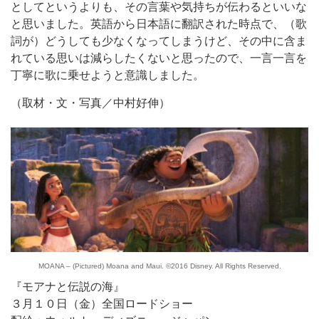
としてというよりも、その言葉や気持ちが伝わるといいな
と思いました。英語から日本語に翻訳された時点で、（歌
詞が）どうしても少なくなってしまうけど、その中に含ま
れている思いは減らしたくないと思ったので、一言一言を
丁寧に歌に乗せようと意識しました。
（取材・文・写真／中村好伸）
MOANA – (Pictured) Moana and Maui. ©2016 Disney. All Rights Reserved.
『モアナと伝説の海』
３月１０日（金）全国ロードショー