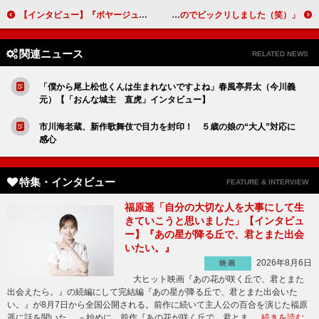
【インタビュー】『ボヤージュ・オブ・タイム』中谷美紀「寸分の隙もない完璧を通り越した作品でした」
「初めて鏡を見た時、見たことのない自分が映っていたのでビックリしました（笑）」市原隼人（傑山）【「おんな城主 直虎」インタビュー】
関連ニュース
RELATED NEWS
「僕から尾上松也くんは生まれないですよね」春風亭昇太（今川義
元）【「おんな城主 直虎」インタビュー】
市川海老蔵、新作歌舞伎で目力を封印！ ５歳の娘の“大人”対応に
感心
特集・インタビュー
FEATURE & INTERVIEW
福原遥「自分の大切な人を大事にして生
きていこうと思いました」【インタビュ
ー】『あの星が降る丘で、君とまた出会
いたい。』
2026年8月6日
映画
大ヒット映画『あの花が咲く丘で、君とまた
出会えたら。』の続編にして完結編『あの星が降る丘で、君とまた出会いた
い。』が8月7日から全国公開される。前作に続いて主人公の百合を演じた福原
遥に話を聞いた。 －始めに、前作『あの花が咲く丘で、君とま …
続きを読む