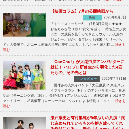
【映画コラム】7月の公開映画から
2026年8月3日
映画
「トイ・ストーリー5」（7月3日公開）★★★
おもちゃを取り巻く“変化”を描く 持ち主の少女
ボニーの成長を見守ってきたカウガール人形の
ジェシー。だが、タブレット端末「リリーパッ
ド」の登場で、ボニーは画面の世界に夢中になり、おもちゃと遊ぶ時 …
続きを
読む
「ConChu!」が大昆虫展アンバサダーに
就任！ ハロプロ研修生から羽化した4匹
たちの、その先とは
2026年7月31日
インタビュー
夏休みの人気イベント「大昆虫展 in 東京スカ
イツリータウン（R）」のアンバサダーに、杉原
明紗（モーニング娘。’26）、長野桃羽（アンジュルム）、西村乙輝（つばきフ
ァクトリー）、相馬優芽（ロージークロニクル）による特別ユニット …
続きを
読む
瀬戸康史と有村架純が9年ぶりの共演「閉
じ込められているものを解き放ってくれ
る作品になる」 舞台「キュー」【イン