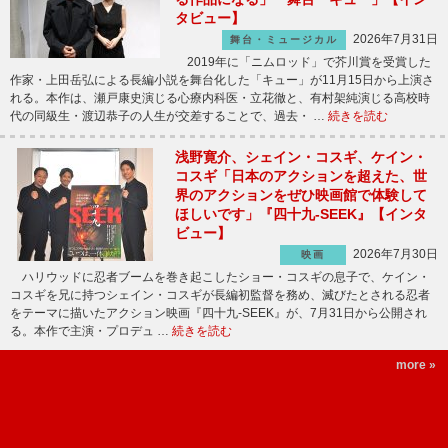
タビュー】
2026年7月31日
舞台・ミュージカル
2019年に「ニムロッド」で芥川賞を受賞した
作家・上田岳弘による長編小説を舞台化した「キュー」が11月15日から上演さ
れる。本作は、瀬戸康史演じる心療内科医・立花徹と、有村架純演じる高校時
代の同級生・渡辺恭子の人生が交差することで、過去・ …
続きを読む
浅野寛介、シェイン・コスギ、ケイン・
コスギ「日本のアクションを超えた、世
界のアクションをぜひ映画館で体験して
ほしいです」『四十九-SEEK』【インタ
ビュー】
2026年7月30日
映画
ハリウッドに忍者ブームを巻き起こしたショー・コスギの息子で、ケイン・
コスギを兄に持つシェイン・コスギが長編初監督を務め、滅びたとされる忍者
をテーマに描いたアクション映画『四十九-SEEK』が、7月31日から公開され
る。本作で主演・プロデュ …
続きを読む
more »