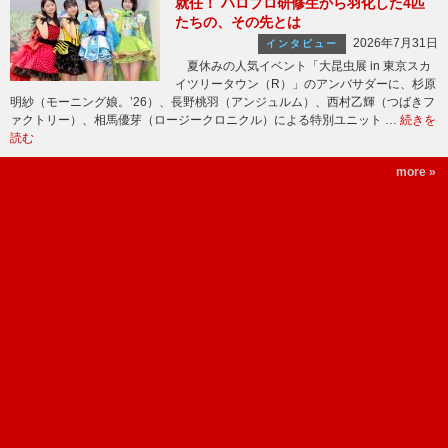
就任！ ハロプロ研修生から羽化した4匹
たちの、その先とは
2026年7月31日
インタビュー
夏休みの人気イベント「大昆虫展 in 東京スカ
イツリータウン（R）」のアンバサダーに、杉原
明紗（モーニング娘。’26）、長野桃羽（アンジュルム）、西村乙輝（つばきフ
ァクトリー）、相馬優芽（ロージークロニクル）による特別ユニット …
続きを
読む
more »