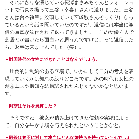
それにきりを演じている長澤まさみちゃんとフォーショ
ットで写真を撮って三谷（幸喜）さんに送りました。三谷
さんは台本執筆に没頭していて宮崎駿さんそっくりになっ
ているという話を聞いていたのですが、返信には本当に激
似の写真が添付されて返ってきました。「この女優４人で
芝居とか書いたら面白いと思うんですけど」って返信した
ら、返事は来ませんでした（笑）。
－戦国時代の女性にできたことはなんでしょう。
圧倒的に制約のある立場で、いかにして自分の考えを表
現していくかは知恵の絞りどころです。あの時代も女性の
創意工夫や機知を結構試されたんじゃないかなと思いま
す。
－阿茶はそれを発揮した？
そうですね。彼女が積み上げてきた信頼や実績によっ
て、自分を生かす場を与えられたということかなと。
－阿茶は豊臣に対して本当はどんな気持ちを持っていたんでしょ