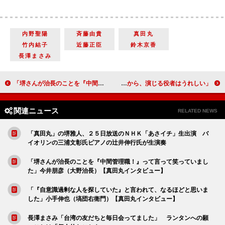
内野聖陽
斉藤由貴
真田丸
竹内結子
近藤正臣
鈴木京香
長澤まさみ
「堺さんが治長のことを『中間管理職！』って言って笑っていました」今井朋彦（大野治長）【真田丸インタビュー】
「三谷さんは一人一人を愛しながら作っているから、演じる役者はうれしい」井上順（織田有楽斎）【真田丸インタビュー】
関連ニュース
RELATED NEWS
「真田丸」の堺雅人、２５日放送のＮＨＫ「あさイチ」生出演 バ
イオリンの三浦文彰氏ピアノの辻井伸行氏が生演奏
「堺さんが治長のことを『中間管理職！』って言って笑っていまし
た」今井朋彦（大野治長）【真田丸インタビュー】
「『自意識過剰な人を探していた』と言われて、なるほどと思いま
した」小手伸也（塙団右衛門）【真田丸インタビュー】
長澤まさみ「台湾の友だちと毎日会ってました」 ランタンへの願