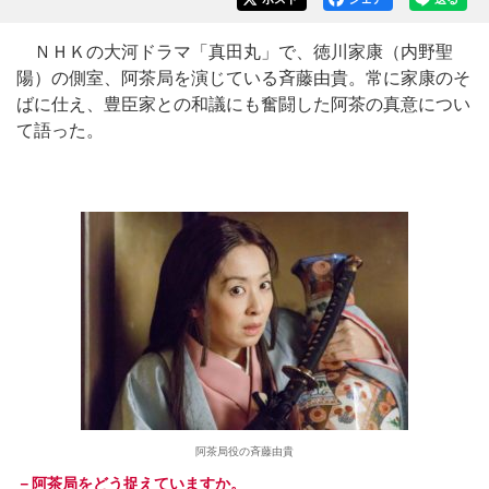
ＮＨＫの大河ドラマ「真田丸」で、徳川家康（内野聖
陽）の側室、阿茶局を演じている斉藤由貴。常に家康のそ
ばに仕え、豊臣家との和議にも奮闘した阿茶の真意につい
て語った。
阿茶局役の斉藤由貴
－阿茶局をどう捉えていますか。