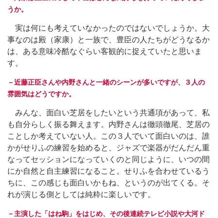
うか。
実は何にも考えていなかったのではないでしょうか。大
事なのは殿（家康）と一族で、豊臣の人たちがどうなるか
は、ある意味冷酷なぐらい客観的に捉えていたと思いま
す。
－近藤正臣さんや内野さんと一緒のシーンが多いですが、３人の
雰囲気はどうですか。
みんな、面白い芝居をしたいという共通項があって、私
も自分らしく振る舞えます。内野さんは徹頭徹尾、芝居の
ことしか考えていない人。この３人でいて面白いのは、誰
かがせりふの練習を始めると、ジャズで楽器がだんだん重
なってセッションになっていくのと同じように、いつの間
にか自然と自主練習になること。せりふを合わせているう
ちに、この感じも面白いかもね、というのが出てくる。そ
れが演じる側としては純粋に楽しいです。
－主演した「はね駒」をはじめ、その後連続テレビ小説や大河ド