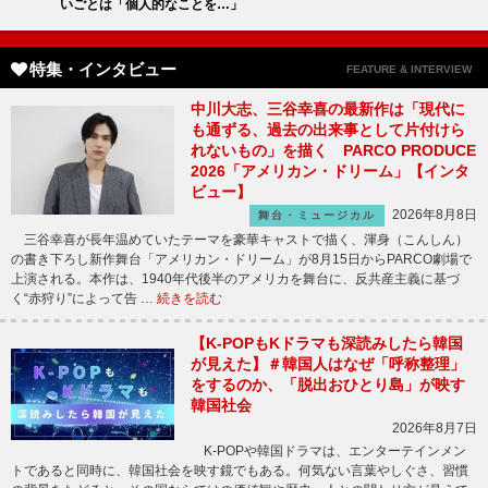
いごとは「個人的なことを…」
特集・インタビュー
FEATURE & INTERVIEW
中川大志、三谷幸喜の最新作は「現代に
も通ずる、過去の出来事として片付けら
れないもの」を描く PARCO PRODUCE
2026「アメリカン・ドリーム」【インタ
ビュー】
2026年8月8日
舞台・ミュージカル
三谷幸喜が長年温めていたテーマを豪華キャストで描く、渾身（こんしん）
の書き下ろし新作舞台「アメリカン・ドリーム」が8月15日からPARCO劇場で
上演される。本作は、1940年代後半のアメリカを舞台に、反共産主義に基づ
く“赤狩り”によって告 …
続きを読む
【K-POPもKドラマも深読みしたら韓国
が見えた】＃韓国人はなぜ「呼称整理」
をするのか、「脱出おひとり島」が映す
韓国社会
2026年8月7日
K-POPや韓国ドラマは、エンターテインメン
トであると同時に、韓国社会を映す鏡でもある。何気ない言葉やしぐさ、習慣