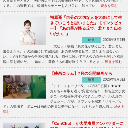
の背景をたどると、その国ならではの価値観や歴史、人との関わり方が見えて
くる。この連載では、韓国カルチャーを入り口に、知ってい …
続きを読む
福原遥「自分の大切な人を大事にして生
きていこうと思いました」【インタビュ
ー】『あの星が降る丘で、君とまた出会
いたい。』
2026年8月6日
映画
大ヒット映画『あの花が咲く丘で、君とまた
出会えたら。』の続編にして完結編『あの星が降る丘で、君とまた出会いた
い。』が8月7日から全国公開される。前作に続いて主人公の百合を演じた福原
遥に話を聞いた。 －始めに、前作『あの花が咲く丘で、君とま …
続きを読む
【映画コラム】7月の公開映画から
2026年8月3日
映画
「トイ・ストーリー5」（7月3日公開）★★★
おもちゃを取り巻く“変化”を描く 持ち主の少女
ボニーの成長を見守ってきたカウガール人形の
ジェシー。だが、タブレット端末「リリーパッ
ド」の登場で、ボニーは画面の世界に夢中になり、おもちゃと遊ぶ時 …
続きを
読む
「ConChu!」が大昆虫展アンバサダーに