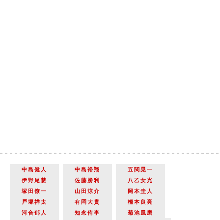
中島健人
中島裕翔
五関晃一
伊野尾慧
佐藤勝利
八乙女光
塚田僚一
山田涼介
岡本圭人
戸塚祥太
有岡大貴
橋本良亮
河合郁人
知念侑李
菊池風磨