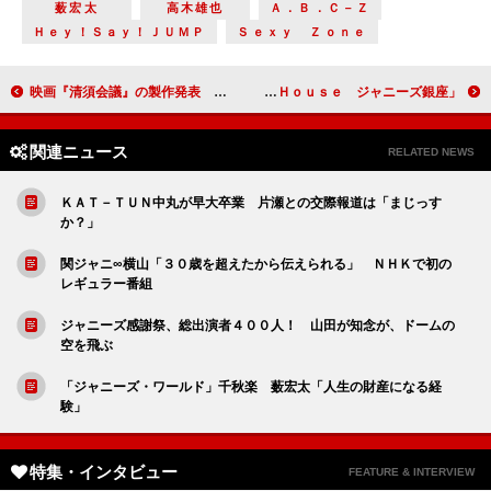
薮宏太
高木雄也
Ａ．Ｂ．Ｃ－Ｚ
Ｈｅｙ！Ｓａｙ！ＪＵＭＰ
Ｓｅｘｙ Ｚｏｎｅ
映画『清須会議』の製作発表 全く新しい歴史エンターテインメント作品
「Ｌｉｖｅ Ｈｏｕｓｅ ジャニーズ銀座」制作発表詳報
関連ニュース
RELATED NEWS
ＫＡＴ－ＴＵＮ中丸が早大卒業 片瀬との交際報道は「まじっす
か？」
関ジャニ∞横山「３０歳を超えたから伝えられる」 ＮＨＫで初の
レギュラー番組
ジャニーズ感謝祭、総出演者４００人！ 山田が知念が、ドームの
空を飛ぶ
「ジャニーズ・ワールド」千秋楽 薮宏太「人生の財産になる経
験」
特集・インタビュー
FEATURE & INTERVIEW