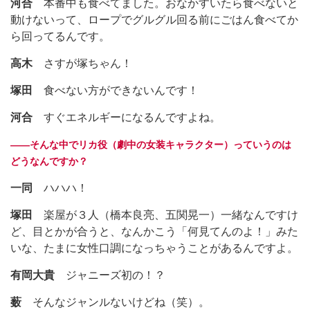
河合
本番中も食べてました。おなかすいたら食べないと
動けないって、ロープでグルグル回る前にごはん食べてか
ら回ってるんです。
高木
さすが塚ちゃん！
塚田
食べない方ができないんです！
河合
すぐエネルギーになるんですよね。
――そんな中でリカ役（劇中の女装キャラクター）っていうのは
どうなんですか？
一同
ハハハ！
塚田
楽屋が３人（橋本良亮、五関晃一）一緒なんですけ
ど、目とかが合うと、なんかこう「何見てんのよ！」みた
いな、たまに女性口調になっちゃうことがあるんですよ。
有岡大貴
ジャニーズ初の！？
薮
そんなジャンルないけどね（笑）。