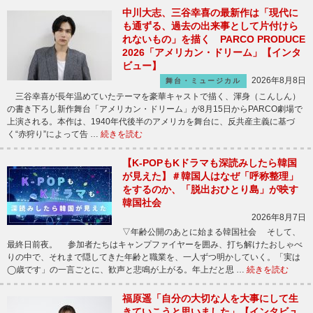
中川大志、三谷幸喜の最新作は「現代に
も通ずる、過去の出来事として片付けら
れないもの」を描く PARCO PRODUCE
2026「アメリカン・ドリーム」【インタ
ビュー】
2026年8月8日
舞台・ミュージカル
三谷幸喜が長年温めていたテーマを豪華キャストで描く、渾身（こんしん）
の書き下ろし新作舞台「アメリカン・ドリーム」が8月15日からPARCO劇場で
上演される。本作は、1940年代後半のアメリカを舞台に、反共産主義に基づ
く“赤狩り”によって告 …
続きを読む
【K-POPもKドラマも深読みしたら韓国
が見えた】＃韓国人はなぜ「呼称整理」
をするのか、「脱出おひとり島」が映す
韓国社会
2026年8月7日
▽年齢公開のあとに始まる韓国社会 そして、
最終日前夜。 参加者たちはキャンプファイヤーを囲み、打ち解けたおしゃべ
りの中で、それまで隠してきた年齢と職業を、一人ずつ明かしていく。「実は
◯歳です」の一言ごとに、歓声と悲鳴が上がる。年上だと思 …
続きを読む
福原遥「自分の大切な人を大事にして生
きていこうと思いました」【インタビュ