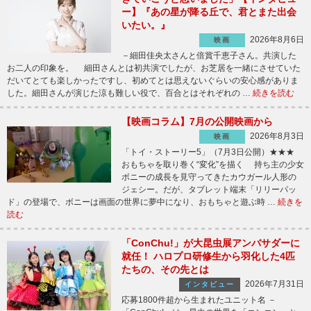
ー】『あの星が降る丘で、君とまた出会
いたい。』
2026年8月6日
映画
－細田佳央太さんと倍賞千恵子さん。共演した
お二人の印象を。 細田さんとは初共演でしたが、お芝居を一緒にさせていた
だいてとても楽しかったですし、初めてとは思えないぐらいの安心感がありま
した。細田さんが演じた涼も難しい役で、百合とはそれぞれの …
続きを読む
【映画コラム】7月の公開映画から
2026年8月3日
映画
「トイ・ストーリー5」（7月3日公開）★★★
おもちゃを取り巻く“変化”を描く 持ち主の少女
ボニーの成長を見守ってきたカウガール人形の
ジェシー。だが、タブレット端末「リリーパッ
ド」の登場で、ボニーは画面の世界に夢中になり、おもちゃと遊ぶ時 …
続きを
読む
「ConChu!」が大昆虫展アンバサダーに
就任！ ハロプロ研修生から羽化した4匹
たちの、その先とは
2026年7月31日
インタビュー
応募1800件超から生まれたユニット名 －