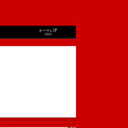
オーヴォ
OVO