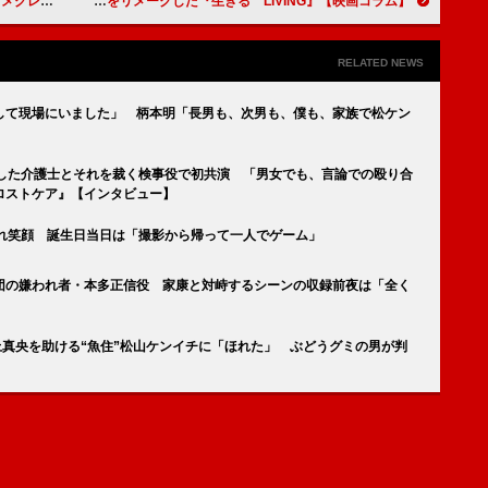
ン』【映画コラム】
イギリスにも渡辺勘治がいた！ 黒澤明の名作をリメークした『生きる LIVING』【映画コラム】
RELATED NEWS
して現場にいました」 柄本明「長男も、次男も、僕も、家族で松ケン
殺した介護士とそれを裁く検事役で初共演 「男女でも、言論での殴り合
ロストケア』【インタビュー】
され笑顔 誕生日当日は「撮影から帰って一人でゲーム」
団の嫌われ者・本多正信役 家康と対峙するシーンの収録前夜は「全く
井上真央を助ける“魚住”松山ケンイチに「ほれた」 ぶどうグミの男が判