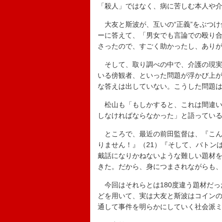
「殺人」ではなく、病に苦しむ本人や
大友と斯波が、互いの“正義”をぶつけ
ーに答えて、「男女でも言論での殴り
さったので、すごく助かったし、あり
そして、取り調べの中で、介護の現実
いる傍観者、といった問題が浮かび上
な答えは出していない。こうした問題
松山も「もしかすると、これは間違い
しなければならなかった」と語ってい
ところで、最近の前田監督は、『こんな
りません！』（21）『そして、バトン
戴話になりかねないような難しい題材
きた。だから、身につまされながらも
今回はそれらとは180度違う題材だっ
どを用いて、実は大友と斯波はコイン
通して事件を明らかにしていく社会派