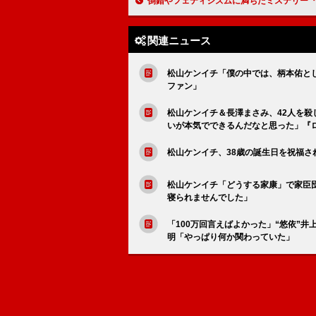
倒錯やフェティシズムに満ちたミステリー『メグレと若い女の死』／監督と２人の俳優との三つどもえの戦い『コンペティショ
関連ニュース
松山ケンイチ「僕の中では、柄本佑と
ファン」
松山ケンイチ＆長澤まさみ、42人を
いが本気でできるんだなと思った」『
松山ケンイチ、38歳の誕生日を祝福
松山ケンイチ「どうする家康」で家臣
寝られませんでした」
「100万回言えばよかった」“悠依”
明「やっぱり何か関わっていた」