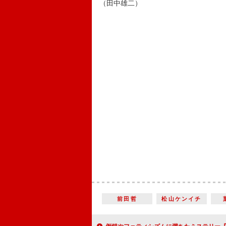
（田中雄二）
前田哲
松山ケンイチ