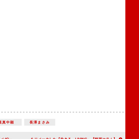
葉真中顕
長澤まさみ