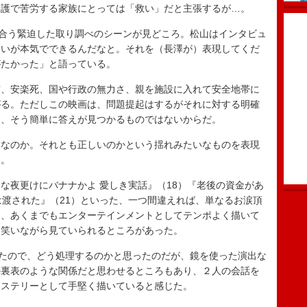
介護で苦労する家族にとっては「救い」だと主張するが…。
合う緊迫した取り調べのシーンが見どころ。松山はインタビュ
合いが本気でできるんだなと。それを（長澤が）表現してくだ
がたかった」と語っている。
、安楽死、国や行政の無力さ、親を施設に入れて安全地帯に
がる。ただしこの映画は、問題提起はするがそれに対する明確
は、そう簡単に答えが見つかるものではないからだ。
なのか。それとも正しいのかという揺れみたいなものを表現
る。
夜更けにバナナかよ 愛しき実話』（18）『老後の資金があ
は渡された』（21）といった、一つ間違えれば、単なるお涙頂
を、あくまでもエンターテインメントとしてテンポよく描いて
、笑いながら見ていられるところがあった。
たので、どう処理するのかと思ったのだが、鏡を使った演出な
の裏表のような関係だと思わせるところもあり、２人の会話を
ミステリーとして手堅く描いていると感じた。