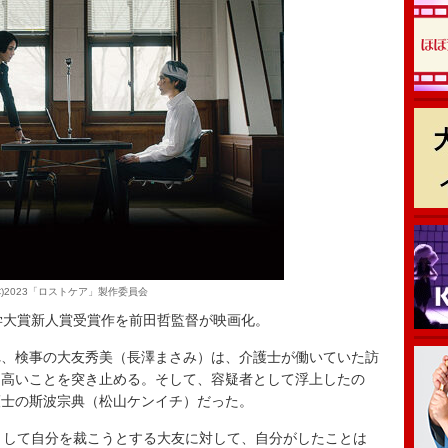
C)2023「ロストケア」製作委員会
学大賞新人賞受賞作を前田哲監督が映画化。
、検事の大友秀美（長澤まさみ）は、介護士が働いていた訪
に高いことを突き止める。そして、容疑者として浮上したの
護士の斯波宗典（松山ケンイチ）だった。
として自分を裁こうとする大友に対して、自分がしたことは