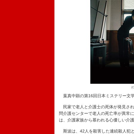
(
葉真中顕の第16回日本ミステリー文
民家で老人と介護士の死体が発見され
問介護センターで老人の死亡率が異常
は、介護家族から慕われる心優しい介
斯波は、42人を殺害した連続殺人犯