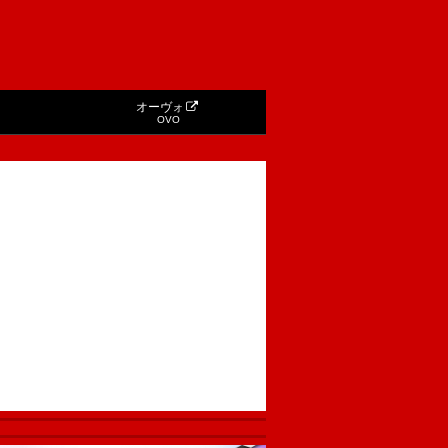
オーヴォ
OVO