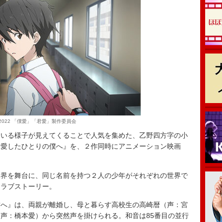
C)2022 「僕愛」「君愛」製作委員会
いる様子が見えてくることで人気を集めた、乙野四方字の小
を愛したひとりの僕へ』を、２作同時にアニメーション映画
界を舞台に、同じ名前を持つ２人の少年がそれぞれの世界で
Ｆラブストーリー。
へ』は、両親が離婚し、母と暮らす高校生の高崎暦（声：宮
声：橋本愛）から突然声を掛けられる。和音は85番目の並行