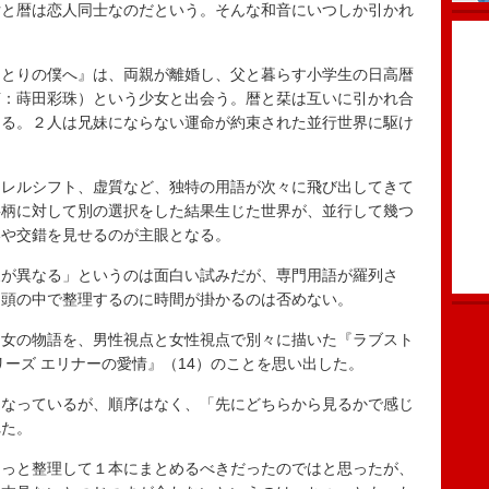
女と暦は恋人同士なのだという。そんな和音にいつしか引かれ
とりの僕へ』は、両親が離婚し、父と暮らす小学生の日高暦
声：蒔田彩珠）という少女と出会う。暦と栞は互いに引かれ合
なる。２人は兄妹にならない運命が約束された並行世界に駆け
レルシフト、虚質など、独特の用語が次々に飛び出してきて
事柄に対して別の選択をした結果生じた世界が、並行して幾つ
いや交錯を見せるのが主眼となる。
が異なる」というのは面白い試みだが、専門用語が羅列さ
、頭の中で整理するのに時間が掛かるのは否めない。
女の物語を、男性視点と女性視点で別々に描いた『ラブスト
リーズ エリナーの愛情』（14）のことを思い出した。
なっているが、順序はなく、「先にどちらから見るかで感じ
れた。
っと整理して１本にまとめるべきだったのではと思ったが、