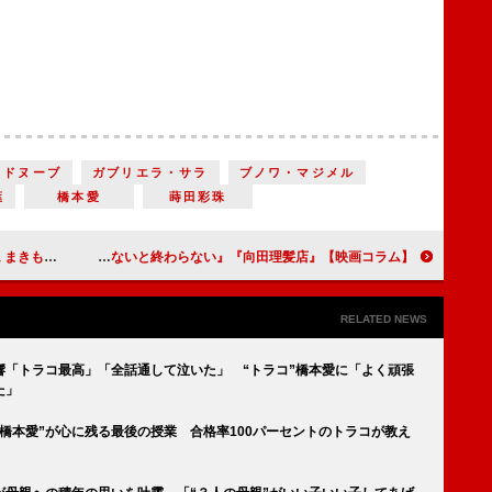
・ドヌーブ
ガブリエラ・サラ
ブノワ・マジメル
葉
橋本愛
蒔田彩珠
【映画コラム】
大作にはない味わいが楽しめる小品映画『MONDAYS このタイムループ、上司に気づかせないと終わらない』『向田理髪店』【映画コラム】
RELATED NEWS
響「トラコ最高」「全話通して泣いた」 “トラコ”橋本愛に「よく頑張
た」
橋本愛”が心に残る最後の授業 合格率100パーセントのトラコが教え