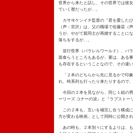
世界から来たと話し、その世界では彼
ていく暦だったが…。
カサヰケンイチ監督の『君を愛したひ
（声：宮沢）は、父の職場で佐藤栞（
うが、やがて親同士が再婚することに
落ちをするが…。
並行世界（パラレルワールド）、パラ
面食らうところもあるが、要は、ある
も存在するということなので、その違
「２本のどちらから先に見るかで印象
れ、時系列も行ったり来たりするので
今回の２本を見ながら、同じ１組の男
ーリーズ コナーの涙』と『ラブストー
この２本も、互いを補完し合う構成に
方が変わる映画」として同時に公開さ
あの時も、２本別々にするよりは、も