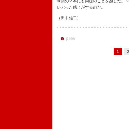
今回の２本にも同様のことを感じた。
いぶった感じがするのだ。
（田中雄二）
prev
1