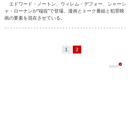
エドワード・ノートン、ウィレム・デフォー、シャーシ
ャ・ローナンが“端役”で登場。漫画とトーク番組と犯罪映
画の要素を混在させている。
1
2
next