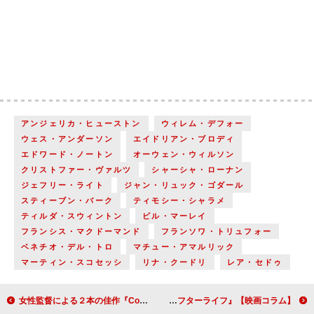
アンジェリカ・ヒューストン
ウィレム・デフォー
ウェス・アンダーソン
エイドリアン・ブロディ
エドワード・ノートン
オーウェン・ウィルソン
クリストファー・ヴァルツ
シャーシャ・ローナン
ジェフリー・ライト
ジャン・リュック・ゴダール
スティーブン・バーク
ティモシー・シャラメ
ティルダ・スウィントン
ビル・マーレイ
フランシス・マクドーマンド
フランソワ・トリュフォー
ベネチオ・デル・トロ
マチュー・アマルリック
マーティン・スコセッシ
リナ・クードリ
レア・セドゥ
女性監督による２本の佳作『Coda コーダ あいのうた』『アイム・ユア・マン 恋人はアンドロイド』【映画コラム】
80年代テイストが満載の『ゴーストバスターズ／アフターライフ』【映画コラム】