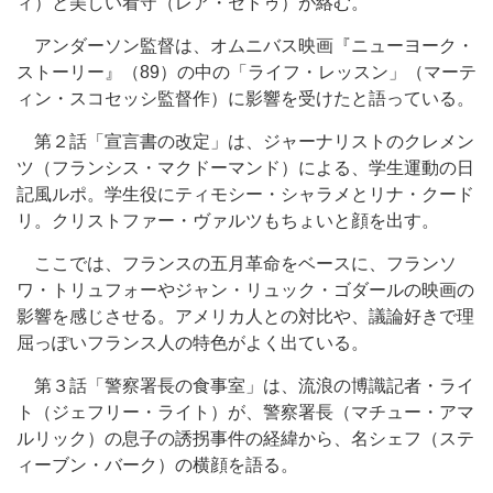
ィ）と美しい看守（レア・セドゥ）が絡む。
アンダーソン監督は、オムニバス映画『ニューヨーク・
ストーリー』（89）の中の「ライフ・レッスン」（マーテ
ィン・スコセッシ監督作）に影響を受けたと語っている。
第２話「宣言書の改定」は、ジャーナリストのクレメン
ツ（フランシス・マクドーマンド）による、学生運動の日
記風ルポ。学生役にティモシー・シャラメとリナ・クード
リ。クリストファー・ヴァルツもちょいと顔を出す。
ここでは、フランスの五月革命をベースに、フランソ
ワ・トリュフォーやジャン・リュック・ゴダールの映画の
影響を感じさせる。アメリカ人との対比や、議論好きで理
屈っぽいフランス人の特色がよく出ている。
第３話「警察署長の食事室」は、流浪の博識記者・ライ
ト（ジェフリー・ライト）が、警察署長（マチュー・アマ
ルリック）の息子の誘拐事件の経緯から、名シェフ（ステ
ィーブン・バーク）の横顔を語る。