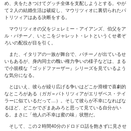
め、夫をたきつけてグッチ全体を支配しようとする。やが
て２人の結婚生活は破綻し、マウリツィオに裏切られたパ
トリツィアはある決断をする。
マウリツィオの父をジェレミー・アイアンズ、伯父をア
ル・パチーノ、いとこをジャレット・レトというくせ者ぞ
ろいの配役が目を引く。
また、イタリアの一族が舞台で、パチーノが出ているせ
いもあるが、身内同士の醜い権力争いの様子などは、まる
で小規模な『ゴッドファーザー』シリーズを見ているよう
な気分になる。
とはいえ、彼らが繰り広げる争いはどこか滑稽で喜劇的
なところがある（ガガ＝パトリツィアがエリザベス・テイ
ラーに似ているだって…）。そして彼らが不幸になればな
るほど、どこかでざまあみろと思って見ている自分がい
る。まさに「他人の不幸は蜜の味」状態だ。
そして、この２時間40分のドロドロ話を飽きずに見させ