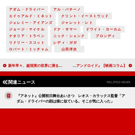
アダム・ドライバー
アル・パチーノ
エドゥアルド・ミネット
クリント・イーストウッド
ジェレミー・アイアンズ
ジャレット・レト
ジョージ・マイケル
ドナ・サマー
ドワイト・ヨーカム
ナタリア・トラベン
ニック・シェンク
ブロンディ
リドリー・スコット
レディ・ガガ
ロバート・ミッチャム
山田洋次
新年早々、超現実の世界に浸る『スパイダーマン：ノー・ウェイ・ホーム』「ジョン・カーペンターレトロスペクティブ2022」【映画コラム】
女性監督による２本の佳作『Coda コーダ あいのうた』『アイム・ユア・マン 恋人はアンドロイド』【映画コラム】
関連ニュース
RELATED NEWS
『アネット』公開初日舞台あいさつ レオス・カラックス監督「ア
ダム・ドライバーの顔は猿に似ている。そこが気に入った」