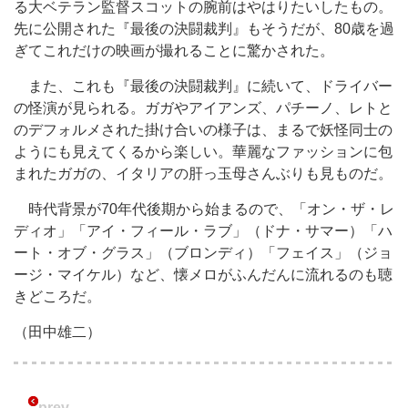
る大ベテラン監督スコットの腕前はやはりたいしたもの。
先に公開された『最後の決闘裁判』もそうだが、80歳を過
ぎてこれだけの映画が撮れることに驚かされた。
また、これも『最後の決闘裁判』に続いて、ドライバー
の怪演が見られる。ガガやアイアンズ、パチーノ、レトと
のデフォルメされた掛け合いの様子は、まるで妖怪同士の
ようにも見えてくるから楽しい。華麗なファッションに包
まれたガガの、イタリアの肝っ玉母さんぶりも見ものだ。
時代背景が70年代後期から始まるので、「オン・ザ・レ
ディオ」「アイ・フィール・ラブ」（ドナ・サマー）「ハ
ート・オブ・グラス」（ブロンディ）「フェイス」（ジョ
ージ・マイケル）など、懐メロがふんだんに流れるのも聴
きどころだ。
（田中雄二）
prev