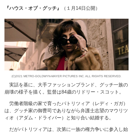
『ハウス・オブ・グッチ』
（１月14日公開）
(C)2021 METRO-GOLDWYN-MAYER PICTURES INC. ALL RIGHTS RESERVED.
実話を基に、大手ファッションブランド、グッチ一族の
崩壊の様子を描く。監督は84歳のリドリー・スコット。
労働者階級の家で育ったパトリツィア（レディ・ガガ）
は、グッチ家の御曹司でありながら弁護士志望のマウリツ
ィオ（アダム・ドライバー）と知り合い結婚する。
だがパトリツィアは、次第に一族の権力争いに参入し始