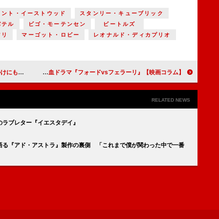
リント・イーストウッド
スタンリー・キューブリック
パテル
ビゴ・モーテンセン
ビートルズ
アリ
マーゴット・ロビー
レオナルド・ディカプリオ
り 寅さん』
【映画コラム】最近は珍しくなった骨太な男たちの熱血ドラマ『フォードvsフェラーリ』
RELATED NEWS
のラブレター『イエスタデイ』
語る『アド・アストラ』製作の裏側 「これまで僕が関わった中で一番