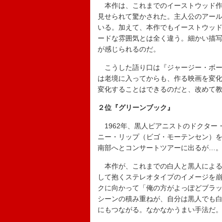
本作は、これまでのイーストウッド作
見せられて驚かされた。主人公のアー
いる。加えて、本作でもイーストウッド
ードな雰囲気とは全く違う。細かい描
が感じられるのだ。
こうした語り口は『ジャージー・ボー
は老境に入ってからも、作る映画を変化
変化することはできるのだと、改めて
２位『グリーンブック』
1962年、黒人ピアニストのドクター
ニー・リップ（ビゴ・モーテンセン）
南部へとコンサートツアーに出るが…
本作が、これまでの白人と黒人による
して抱くステレオタイプのイメージを
クに向かって「俺の方がよっぽどブラ
シーンの積み重ねが、自分は黒人でも
にもつながる。なかなかうまい手法だ