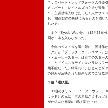
７．ロバート・レッドフォードの俳優
８．バート・レイノルズの立派な遺作
９．主要登場人物はたった１人のサスペンス
10．映画製作の裏側にあるものを描い
れた男』
また『Kyodo Weekly』（12月
画が１本も入らなかった。
今年のベスト５を選ぶ際に、候補作が
ック』と『ブラック・クランズマン』
ト・ムービースター』は往年のスター
ド』と『イエスタデイ』はパラレルワ
類不能だった。結果的に、ほとんどが
の好みが反映された結果なのでご容赦
１位『運び屋』
89歳のクリント・イーストウッド、1
ウッド）の元に「車の運転さえすれば
が仕組んだ麻薬の“運び屋”だった。