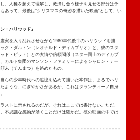
し、人種を超えて理解し、救済し合う様子を見せる部分は予
もあって、最後は“クリスマスの奇跡を描いた映画”として、い
イン・ハリウッド』
実を入り乱れさせながら1960年代後半のハリウッドを描
リック・ダルトン（レオナルド・ディカプリオ）と、彼のスタ
ラッド・ピット）との友情や信頼関係（スター同士のディカプ
に、カルト集団のマンソン・ファミリーによるシャロン・テー
の顛末（てんまつ）を絡めたもの。
自らの少年時代への追憶を込めて描いた本作は、まるでハリ
したような、にぎやかさがあるが、これはタランティーノ自身
い。
ラストに示されるのだが、それはここでは書けない。ただ、
に、不思議な感動が湧くことだけは確かだ。彼の映画の中では