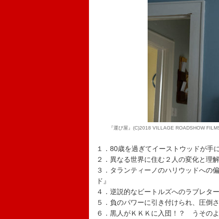
『運び屋』(C)2018 VILLAGE ROADSHOW FILMS (
１．80歳を過ぎてイーストウッドが手
２．異なる世界に住む２人の変化と理
３．タランティーノのハリウッドへの
ド』
４．逆説的なビートルズへのラブレタ
５．負のパワーに引き付けられ、圧倒
６．黒人がＫＫＫに入団！？ うその