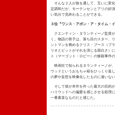
そんな２人が旅を通して、互いに変化
定調和だが、モーテンセンとアリの好演
い気分で見終わることができる。
３位『ワンス・アポン・ア・タイム・
クエンティン・タランティーノ監督が虚
く。物語の骨子は、落ち目のスター、
ントマンを務めるクリス・ブース（ブ
リオとピットがそれを演じる面白さ）
ト（マーゴット・ロビー）の惨殺事件
映画狂で知られるタランティーノが、
ウッドというおもちゃ箱をひっくり返
の夢や妄想を映像化したものに違いな
そして彼が本作を作った最大の目的が
ハリウッドへの偏愛を感じさせる処理
一番素直なものだと感じた。