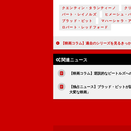
クエンティン・タランティーノ
ク
バート・レイノルズ
ヒメーシュ・
ブラッド・ピット
マハーシャラ・
ロバート・レッドフォード
【映画コラム】過去のシリーズを見るきっかけにもなり得る『男はつらいよ お帰
関連ニュース
【映画コラム】逆説的なビートルズへ
【独占ニュース】ブラッド・ピットが
大変な映画」