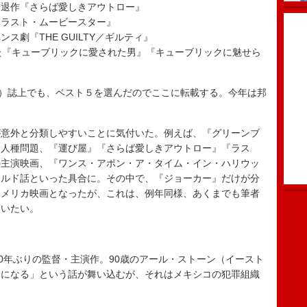
引退作『さらば愛しきアウトロー』
『ラスト・ムービースター』
劇『THE GUILTY／ギルティ』
た『キューブリックに愛された男』『キューブリックに魅せら
16日号）誌上でも、ベスト５を選んだのでここに転載する。今年は邦
意外と分類しやすいことに気付いた。例えば、『グリーンブ
は人種問題、『運び屋』『さらば愛しきアウトロー』『ラス
の主演映画、『ワンス・アポン・ア・タイム・イン・ハリウッ
ールド話といった具合に。その中で、『ジョーカー』だけが分
アメリカ映画となったが、これは、例年同様、あくまでも筆者
願いたい。
0年ぶりの監督・主演作。90歳のアール・ストーン（イースト
金になる」という話が舞い込むが、それはメキシコの犯罪組織