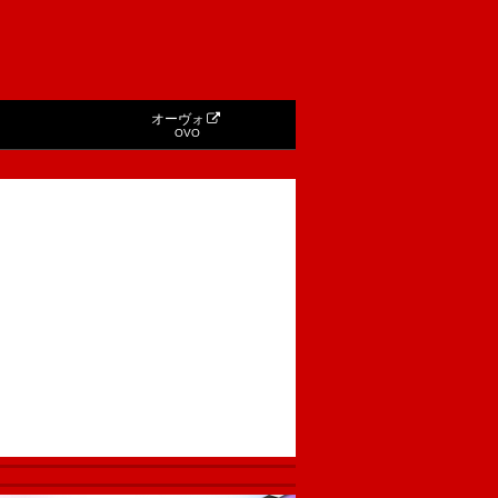
オーヴォ
OVO