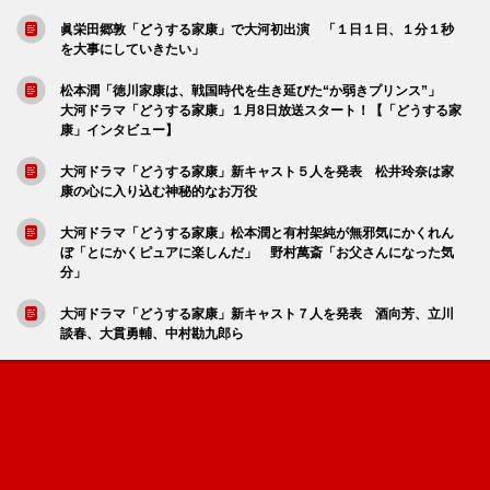
眞栄田郷敦「どうする家康」で大河初出演 「１日１日、１分１秒
を大事にしていきたい」
松本潤「徳川家康は、戦国時代を生き延びた“か弱きプリンス”」
大河ドラマ「どうする家康」１月8日放送スタート！【「どうする家
康」インタビュー】
大河ドラマ「どうする家康」新キャスト５人を発表 松井玲奈は家
康の心に入り込む神秘的なお万役
大河ドラマ「どうする家康」松本潤と有村架純が無邪気にかくれん
ぼ「とにかくピュアに楽しんだ」 野村萬斎「お父さんになった気
分」
大河ドラマ「どうする家康」新キャスト７人を発表 酒向芳、立川
談春、大貫勇輔、中村勘九郎ら