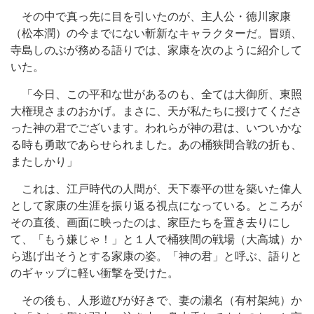
その中で真っ先に目を引いたのが、主人公・徳川家康
（松本潤）の今までにない斬新なキャラクターだ。冒頭、
寺島しのぶが務める語りでは、家康を次のように紹介して
いた。
「今日、この平和な世があるのも、全ては大御所、東照
大権現さまのおかげ。まさに、天が私たちに授けてくださ
った神の君でございます。われらが神の君は、いついかな
る時も勇敢であらせられました。あの桶狭間合戦の折も、
またしかり」
これは、江戸時代の人間が、天下泰平の世を築いた偉人
として家康の生涯を振り返る視点になっている。ところが
その直後、画面に映ったのは、家臣たちを置き去りにし
て、「もう嫌じゃ！」と１人で桶狭間の戦場（大高城）か
ら逃げ出そうとする家康の姿。「神の君」と呼ぶ、語りと
のギャップに軽い衝撃を受けた。
その後も、人形遊びが好きで、妻の瀬名（有村架純）か