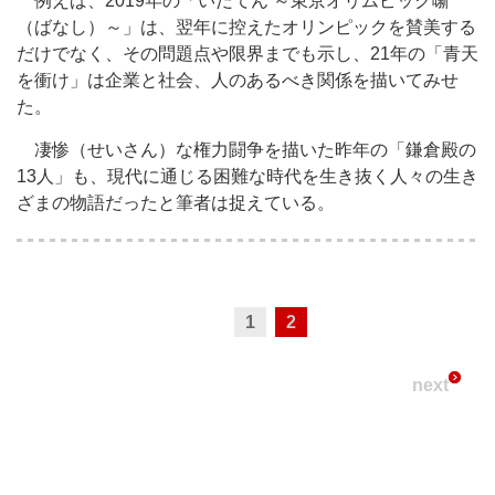
例えば、2019年の「いだてん ～東京オリムピック噺
（ばなし）～」は、翌年に控えたオリンピックを賛美する
だけでなく、その問題点や限界までも示し、21年の「青天
を衝け」は企業と社会、人のあるべき関係を描いてみせ
た。
凄惨（せいさん）な権力闘争を描いた昨年の「鎌倉殿の
13人」も、現代に通じる困難な時代を生き抜く人々の生き
ざまの物語だったと筆者は捉えている。
1
2
next