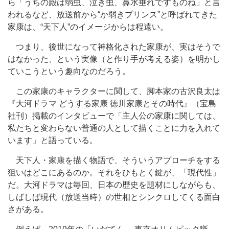
ら「うちの殿は弱虫、泣き虫、鼻水垂れですものね」と言
われるなど、放送前から“か弱きプリンス”と呼ばれてきた
家康は、“天下人”のイメージからは程遠い。
つまり、後世になって神格化された家康が、実はそうで
はなかった、という実像（と作り手が考える姿）を明かし
ていこうという趣向なのだろう。
この家康のキャラクターに関して、脚本家の古沢良太は
『大河ドラマ どうする家康 徳川家康とその時代』（宝島
社刊）掲載のインタビューで「主人公の家康に関しては、
私たちと変わらない普通の人として描くことに力を入れて
います」と語っている。
天下人・家康を描く物語で、そういうアプローチをする
狙いはどこにあるのか。それをひもとく鍵が、「現代性」
だ。大河ドラマは毎回、日本の歴史を題材にしながらも、
しばしば現代（放送当時）の世相とシンクロしてくる面白
さがある。