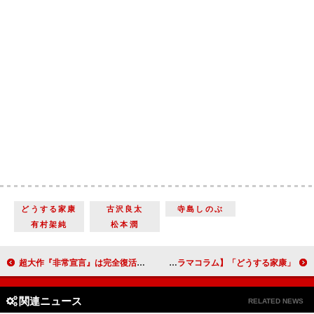
どうする家康
古沢良太
寺島しのぶ
有村架純
松本潤
超大作『非常宣言』は完全復活ののろし 話題作が続々公開の韓国映画をチェック！
「どうする家康」第２回「兎と狼」二度の「どうする！？」が示す家康の成長【大河ドラマコラム】
関連ニュース
RELATED NEWS