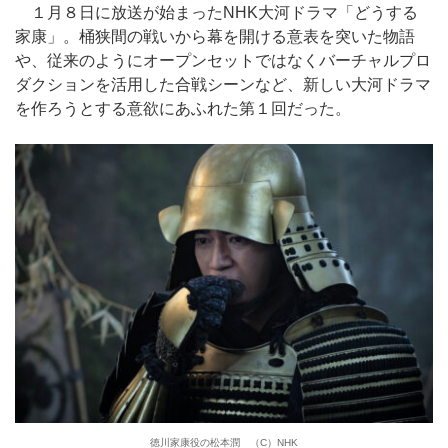
１月８日に放送が始まったNHK大河ドラマ「どうする
家康」。桶狭間の戦いから幕を開ける意表を突いた物語
や、従来のようにオープンセットではなくバーチャルプロ
ダクションを活用した合戦シーンなど、新しい大河ドラマ
を作ろうとする意欲にあふれた第１回だった。
徳川家康役の松本潤 （C）NHK