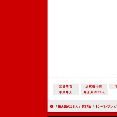
三谷幸喜
坂東彌十郎
市原隼人
鎌倉殿の13人
「鎌倉殿の1３人」第37回「オンベレブンビンバ」義時と時政、対立の裏に隠れた家族のドラマ【