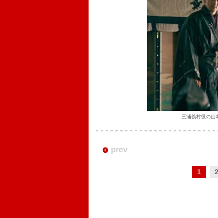
三浦義村役の山
prev
1