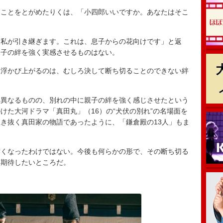
ことをとがめたりくは、「小四郎いいですか。あなたはそこ
私が引き継ぎます。これは、息子からの花向けです」と返
親子の絆を強く実感させるものはない。
浮かび上がるのは、むしろ決して断ち切ることのできない絆
異なるものの、別れの中に親子の絆を強く感じさせたという
けた大河ドラマ「真田丸」（16）の“犬伏の別れ”の名場面を
き抜く真田家の物語であったように、「鎌倉殿の13人」もま
くなったわけではない。今後も何らかの形で、その断ち切る
を期待したいところだ。