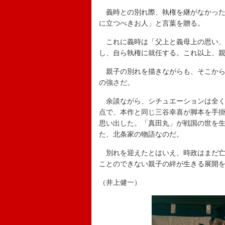
義時との別れ際、執権を継がなかった
に立つべきお人」と言葉を贈る。
これに義時は「父上と義母上の思い、
し、自ら執権に就任する。これ以上、
親子の別れを描きながらも、そこから
の強さだ。
余談ながら、シチュエーションは全く
点で、本作と同じ三谷幸喜が脚本を手掛
思い出した。「真田丸」が戦国の世を生
た、北条家の物語なのだ。
別れを迎えたとはいえ、時政はまだ亡
ことのできない親子の絆が生きる展開
（井上健一）