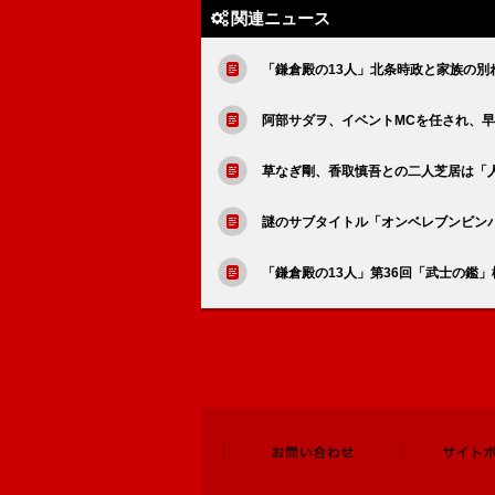
関連ニュース
「鎌倉殿の13人」北条時政と家族の
阿部サダヲ、イベントMCを任され、
草なぎ剛、香取慎吾との二人芝居は「
謎のサブタイトル「オンベレブンビンバ
「鎌倉殿の13人」第36回「武士の鑑