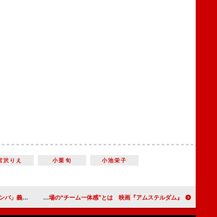
宮沢りえ
小栗旬
小池栄子
大河ドラマコラム】
クリスチャン・ベールやマーゴット・ロビーが証言 俳優陣が魅了される撮影現場の“チーム一体感”とは 映画『アムステルダム』