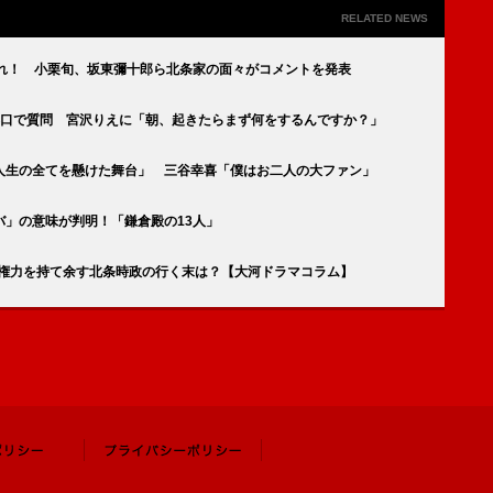
RELATED NEWS
別れ！ 小栗旬、坂東彌十郎ら北条家の面々がコメントを発表
早口で質問 宮沢りえに「朝、起きたらまず何をするんですか？」
人生の全てを懸けた舞台」 三谷幸喜「僕はお二人の大ファン」
」の意味が判明！「鎌倉殿の13人」
」権力を持て余す北条時政の行く末は？【大河ドラマコラム】