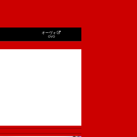
オーヴォ
OVO