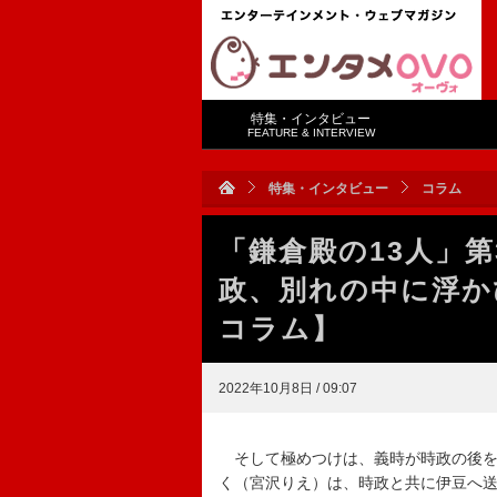
特集・インタビュー
FEATURE & INTERVIEW
特集・インタビュー
コラム
「鎌倉殿の13人」
政、別れの中に浮か
コラム】
2022年10月8日 / 09:07
そして極めつけは、義時が時政の後を
く（宮沢りえ）は、時政と共に伊豆へ