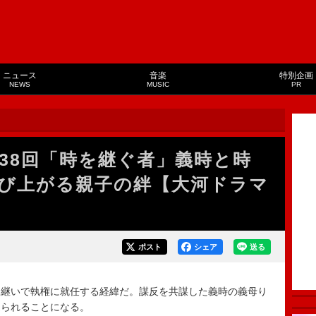
ニュース
音楽
特別企画
NEWS
MUSIC
PR
第38回「時を継ぐ者」義時と時
び上がる親子の絆【大河ドラマ
ポスト
シェア
送る
継いで執権に就任する経緯だ。謀反を共謀した義時の義母り
送られることになる。