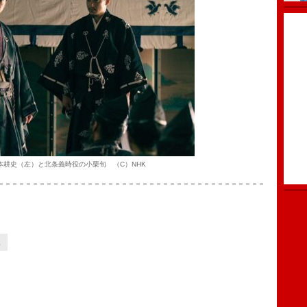
本耕史（左）と北条義時役の小栗旬 （C）NHK
2