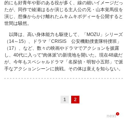
的にも好青年や影のある役が多く、線の細いイメージだっ
たが、同作で綾瀬はるか演じる主人公の兄・山本覚馬役を
演じ、想像からかけ離れたムキムキボディーを公開すると
世間は騒然。
以降は、高い身体能力も駆使して、「MOZU」シリーズ
（14～15）、ドラマ「CRISIS 公安機動捜査隊特捜班」
（17）、など、数々の映画やドラマでアクションを披露
し、40代に入って“肉体派”の新境地を開いた。現在48歳だ
が、今年もスペシャルドラマ「名探偵・明智小五郎」で派
手なアクションシーンに挑戦。その体は衰えを知らない。
1
2
next