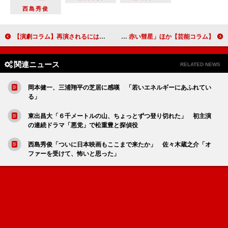
西島秀俊
【演劇コラム】再演されるには訳がある！ 名作舞台の薦め（後編）
【芸能コラム】ファースト世代のためのガンダム40周年作品簡単ガイド 「機動戦士ガンダム THE ORIGIN 前夜 赤い彗星」ほか
関連ニュース
RELATED NEWS
岡本健一、三浦翔平の芝居に感嘆 「若いエネルギーにあふれてい
る」
東出昌大「６千メートルの山、ちょっとずつ登り切れた」 初主演
の連続ドラマ「悪党」で松重豊と探偵役
西島秀俊「ついに日本映画もここまで来たか」 佐々木蔵之介「オ
ファーを受けて、怖いと思った」