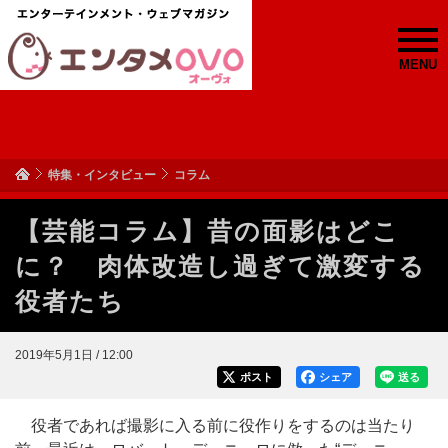
MENU
特集・インタビュー
コラム
【芸能コラム】昔の面影はどこ
に？ 肉体改造し過ぎて激変する
役者たち
2019年5月1日 / 12:00
ポスト
シェア
送る
役者であれば撮影に入る前に役作りをするのは当たり