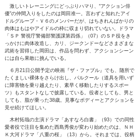
激しいトレーニングにどっぷりハマり、“アクション俳
優”の仲間入りをしたのは岡田准一。言わずと知れたアイ
ドルグループ・Ｖ６のメンバーだが、はちきれんばかりの
肉体はもはやアイドルの枠に収まり切れていない。ドラマ
「ＳＰ 警視庁警備部警護課第四係」（07）のＳＰ役をき
っかけに肉体改造し、カリ、ジークンドーなどさまざまな
武術を習得した岡田は、作品を問わず、アクションシーン
には自ら果敢に挑んでいる。
６月21日公開予定の映画『ザ・ファブル』でも、随所で
たくましい裸体をさらけ出し、パルクール（道具を用いず
に障害物を乗り越えたり、素早く移動したりするスポー
ツ）もスタントなしで披露している。役者としても、男と
しても、脂が乗った38歳。見事なボディーとアクションを
見せ続けてほしい。
木村拓哉の主演ドラマ「あすなろ白書」（93）での同性
愛者役で注目を集めた西島秀俊が変わり始めたのは、ＮＨ
Ｋ大河ドラマ「八重の桜」（13）から。それまでは、役柄