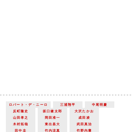
ロバート・デ・ニーロ
三浦翔平
中尾明慶
反町隆史
坂口健太郎
大沢たかお
山田孝之
岡田准一
成田凌
木村拓哉
東出昌大
武田真治
田中圭
竹内涼真
竹野内豊