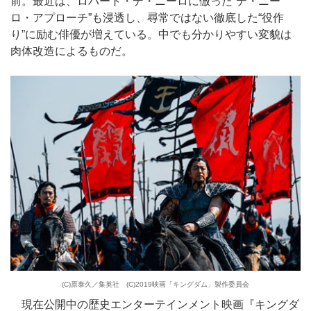
前。最近は、ロバート・デ・ニーロに倣った“デ・ニー
ロ・アプローチ”も浸透し、尋常ではない徹底した“役作
り”に励む俳優が増えている。中でも分かりやすい変貌は
肉体改造によるものだ。
(C)原泰久／集英社 (C)2019映画「キングダム」製作委員会
現在公開中の歴史エンターテインメント映画『キングダ