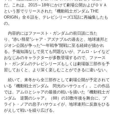
だ。これは、2015～18年にかけて劇場公開およびＯＶＡ
という形でリリースされた『機動戦士ガンダム THE
ORIGIN』全６話を、テレビシリーズ13話に再編集したも
の。
内容的にはファースト・ガンダムの前日談に当た
り、“赤い彗星”シャア・アズナブルの過去と、地球連邦と
ジオン公国が争った“一年戦争”開戦に至る経緯が描かれ
る。予備知識なしで見ても問題ないが、アムロ・レイなど
おなじみのキャラクターが多数登場するので、ファース
ト・ガンダムのテレビシリーズもしくは劇場版三部作を予
習しておくと、より深く楽しむことができるに違いない。
続いて、来冬から全三部作として劇場公開が予定されて
いる『機動戦士ガンダム 閃光のハサウェイ』。この作品
では、アムロとシャアの最後の戦いを描いた『機動戦士ガ
ンダム 逆襲のシャア』（88）の10数年後を舞台に、ブ
ライト・ノアの息子ハサウェイが、地球連邦に反旗をひる
がえして戦いを繰り広げる。