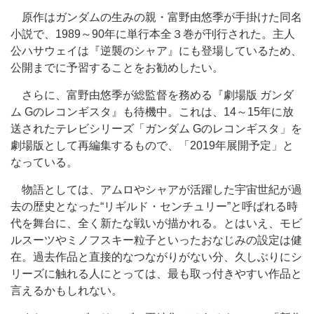
原作はガンダムの生みの親・富野由悠季が手掛けた同名
小説で、1989～90年に単行本全３巻が刊行された。主人
公ハサウェイは『逆襲のシャア』にも登場しているため、
公開までに予習することをお勧めしたい。
さらに、富野由悠季が総監督を務める『劇場版 ガンダ
ム Gのレコンギスタ』も待機中。これは、14～15年に放
送されたテレビシリーズ「ガンダム Gのレコンギスタ」を
劇場版として再編集するもので、「2019年展開予定」と
なっている。
物語としては、アムロやシャアが活躍した宇宙世紀が過
去の歴史となった“リギルド・センチュリー”と呼ばれる時
代を舞台に、全く新たな戦いが描かれる。とはいえ、モビ
ルスーツやミノフスキー粒子といったおなじみの設定は健
在。過去作品と直接的なつながりがない分、久しぶりにシ
リーズに触れる人にとっては、最も取っ付きやすい作品と
言えるかもしれない。