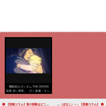
「機動戦士ガンダム THE ORIGIN
前夜 赤い彗星」 （C）創通・サン
ライズ
【芸能コラム】昔の面影はどこに？ 肉体改造し過ぎて激変する役者たち
【芸能コラム】オリンピックに挑む熱血ドラマだけではない物語の魅力 「いだてん～東京オリムピック噺（ばなし）～」