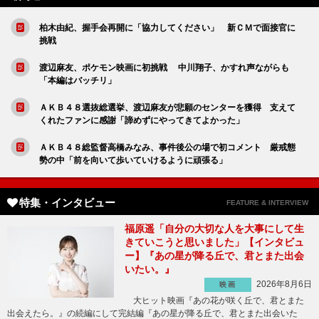
柏木由紀、握手会再開に「協力してください」 新ＣＭで面接官に
挑戦
渡辺麻友、ポケモン映画に初挑戦 中川翔子、かすれ声ながらも
「本編はバッチリ」
ＡＫＢ４８選抜総選挙、渡辺麻友が悲願のセンターを獲得 支えて
くれたファンに感謝「諦めずにやってきてよかった」
ＡＫＢ４８総監督高橋みなみ、事件後公の場で初コメント 厳戒態
勢の中「前を向いて歩いていけるように頑張る」
特集・インタビュー
FEATURE & INTERVIEW
福原遥「自分の大切な人を大事にして生
きていこうと思いました」【インタビュ
ー】『あの星が降る丘で、君とまた出会
いたい。』
2026年8月6日
映画
大ヒット映画『あの花が咲く丘で、君とまた
出会えたら。』の続編にして完結編『あの星が降る丘で、君とまた出会いた