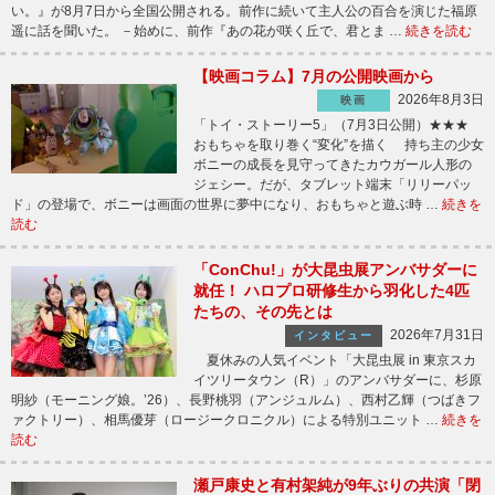
い。』が8月7日から全国公開される。前作に続いて主人公の百合を演じた福原
遥に話を聞いた。 －始めに、前作『あの花が咲く丘で、君とま …
続きを読む
【映画コラム】7月の公開映画から
2026年8月3日
映画
「トイ・ストーリー5」（7月3日公開）★★★
おもちゃを取り巻く“変化”を描く 持ち主の少女
ボニーの成長を見守ってきたカウガール人形の
ジェシー。だが、タブレット端末「リリーパッ
ド」の登場で、ボニーは画面の世界に夢中になり、おもちゃと遊ぶ時 …
続きを
読む
「ConChu!」が大昆虫展アンバサダーに
就任！ ハロプロ研修生から羽化した4匹
たちの、その先とは
2026年7月31日
インタビュー
夏休みの人気イベント「大昆虫展 in 東京スカ
イツリータウン（R）」のアンバサダーに、杉原
明紗（モーニング娘。’26）、長野桃羽（アンジュルム）、西村乙輝（つばきフ
ァクトリー）、相馬優芽（ロージークロニクル）による特別ユニット …
続きを
読む
瀬戸康史と有村架純が9年ぶりの共演「閉