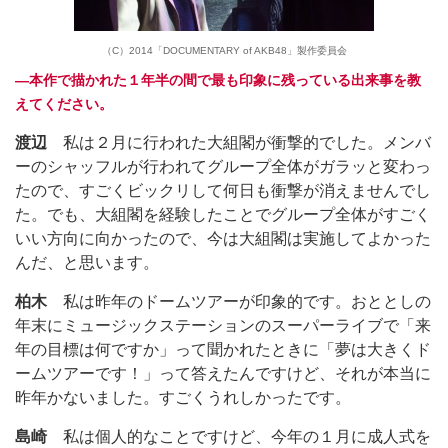
（C）2014「DOCUMENTARY of AKB48」製作委員会
―本作で描かれた１年半の間で最も印象に残っている出来事を教
えてください。
渡辺
私は２月に行われた大組閣が衝撃的でした。メンバ
ーのシャッフルが行われてグループ全体がガラッと変わっ
たので、すごくビックリして何日も衝撃が消えませんでし
た。でも、大組閣を経験したことでグループ全体がすごく
いい方向に向かったので、今は大組閣は実施してよかった
んだ、と思います。
柏木
私は昨年のドームツアーが印象的です。おととしの
年末にミュージックステーションのスーパーライブで「来
年の目標は何ですか」って聞かれたときに「夢は大きくド
ームツアーです！」って答えたんですけど、それが本当に
昨年かないました。すごくうれしかったです。
島崎
私は個人的なことですけど、今年の１月に成人式を