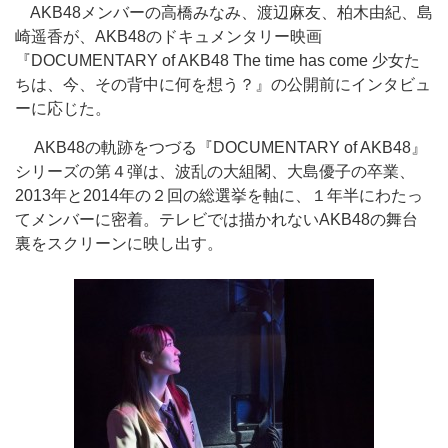
AKB48メンバーの高橋みなみ、渡辺麻友、柏木由紀、島
崎遥香が、AKB48のドキュメンタリー映画
『DOCUMENTARY of AKB48 The time has come 少女た
ちは、今、その背中に何を想う？』の公開前にインタビュ
ーに応じた。
AKB48の軌跡をつづる『DOCUMENTARY of AKB48』
シリーズの第４弾は、波乱の大組閣、大島優子の卒業、
2013年と2014年の２回の総選挙を軸に、１年半にわたっ
てメンバーに密着。テレビでは描かれないAKB48の舞台
裏をスクリーンに映し出す。