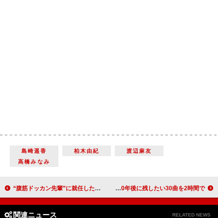
島崎遥香
柏木由紀
渡辺麻友
高橋みなみ
“腹筋ドッカン先輩”に就任した小島よしお 「“健康とお笑いの融合”を目指したい」
谷村新司、100年後に残したい30曲を2時間で！
関連ニュース
RELATED NEWS