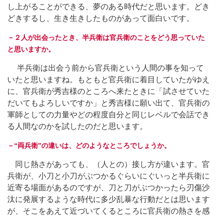
し上がることができる、夢のある時代だと思います。どき
どきするし、生き生きしたものがあって面白いです。
－２人が出会ったとき、半兵衛は官兵衛のことをどう思っていた
と思いますか。
半兵衛は出会う前から官兵衛という人間の事を知って
いたと思いますね。もともと官兵衛に着目していたがゆえ
に、官兵衛が秀吉様のところへ来たときに「試させていた
だいてもよろしいですか」と秀吉様に願い出て、官兵衛の
軍師としての力量やどの程度自分と同じレベルで会話でき
る人間なのかを試したのだと思います。
－“両兵衛”の違いは、どのようなところでしょうか。
同じ熱さがあっても、（人との）接し方が違います。官
兵衛が、小刀と小刀がぶつかるぐらいにぐいっと半兵衛に
近寄る場面があるのですが、刀と刀がぶつかったら刃傷沙
汰に発展するような時代に多少乱暴な行動だとは思います
が、そこをあえて近づいてくるところに官兵衛の熱さを感