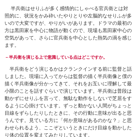
半兵衛はせりふが多く感情的にしゃべる官兵衛とは対
照的に、状況をかみ砕いたやりとりや左脳的なせりふが多
いので大変ですが、やりがいがあります。ドラマの最初の
方は黒田家を中心に物語が動くので、現場も黒田家中心の
空気があって、さらに官兵衛を中心とした熱気の渦を感じ
ます。
－半兵衛を演じる上で意識している点はどこですか。
半兵衛をどう演じるかはクランクインする前に監督と話
しました。現場に入ってからは監督の描く半兵衛像と僕の
描く半兵衛像が分かってきて、それをお互いに理解して最
小限のことを話すぐらいで演じています。半兵衛は普段は
動かずにせりふを言って、無駄な動作をしないで芝居をす
るように心掛けています。ずっと動かない人間がちょっと
目線をずらしたりしたときに、その行動に意味が出ると思
うんです。見ている方に「何か意味があるのかな？」と思
わせられるよう、ここぞというときにだけ目線を動かした
り体の位置を変えてみたりしています。