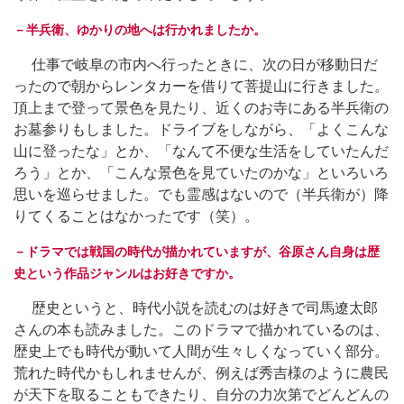
－半兵衛、ゆかりの地へは行かれましたか。
仕事で岐阜の市内へ行ったときに、次の日が移動日だ
ったので朝からレンタカーを借りて菩提山に行きました。
頂上まで登って景色を見たり、近くのお寺にある半兵衛の
お墓参りもしました。ドライブをしながら、「よくこんな
山に登ったな」とか、「なんて不便な生活をしていたんだ
ろう」とか、「こんな景色を見ていたのかな」といろいろ
思いを巡らせました。でも霊感はないので（半兵衛が）降
りてくることはなかったです（笑）。
－ドラマでは戦国の時代が描かれていますが、谷原さん自身は歴
史という作品ジャンルはお好きですか。
歴史というと、時代小説を読むのは好きで司馬遼太郎
さんの本も読みました。このドラマで描かれているのは、
歴史上でも時代が動いて人間が生々しくなっていく部分。
荒れた時代かもしれませんが、例えば秀吉様のように農民
が天下を取ることもできたり、自分の力次第でどんどんの