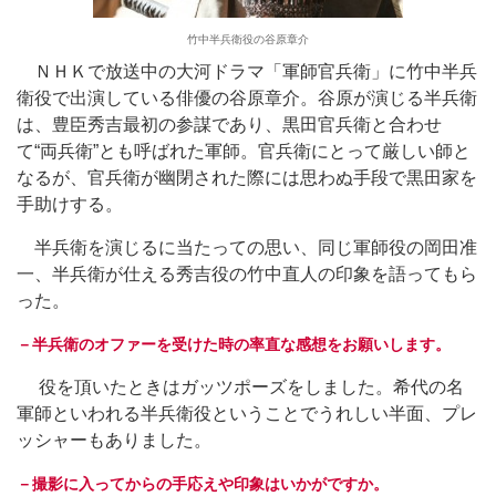
竹中半兵衛役の谷原章介
ＮＨＫで放送中の大河ドラマ「軍師官兵衛」に竹中半兵
衛役で出演している俳優の谷原章介。谷原が演じる半兵衛
は、豊臣秀吉最初の参謀であり、黒田官兵衛と合わせ
て“両兵衛”とも呼ばれた軍師。官兵衛にとって厳しい師と
なるが、官兵衛が幽閉された際には思わぬ手段で黒田家を
手助けする。
半兵衛を演じるに当たっての思い、同じ軍師役の岡田准
一、半兵衛が仕える秀吉役の竹中直人の印象を語ってもら
った。
－半兵衛のオファーを受けた時の率直な感想をお願いします。
役を頂いたときはガッツポーズをしました。希代の名
軍師といわれる半兵衛役ということでうれしい半面、プレ
ッシャーもありました。
－撮影に入ってからの手応えや印象はいかがですか。