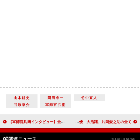
山本耕史
岡田准一
竹中直人
谷原章介
軍師官兵衛
【軍師官兵衛インタビュー】金子ノブアキ「岡田さんに殺陣の指導をしてもらいました」 官兵衛の義理の兄弟、櫛橋左京進役を熱演
花も実もある人気俳優 大活躍、片岡愛之助の全て
関連ニュース
RELATED NEWS