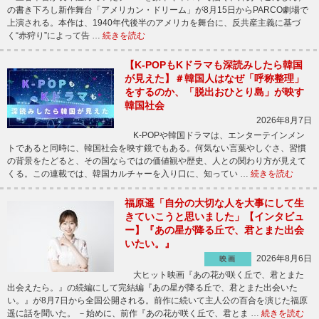
の書き下ろし新作舞台「アメリカン・ドリーム」が8月15日からPARCO劇場で
上演される。本作は、1940年代後半のアメリカを舞台に、反共産主義に基づ
く“赤狩り”によって告 …
続きを読む
【K-POPもKドラマも深読みしたら韓国
が見えた】＃韓国人はなぜ「呼称整理」
をするのか、「脱出おひとり島」が映す
韓国社会
2026年8月7日
K-POPや韓国ドラマは、エンターテインメン
トであると同時に、韓国社会を映す鏡でもある。何気ない言葉やしぐさ、習慣
の背景をたどると、その国ならではの価値観や歴史、人との関わり方が見えて
くる。この連載では、韓国カルチャーを入り口に、知ってい …
続きを読む
福原遥「自分の大切な人を大事にして生
きていこうと思いました」【インタビュ
ー】『あの星が降る丘で、君とまた出会
いたい。』
2026年8月6日
映画
大ヒット映画『あの花が咲く丘で、君とまた
出会えたら。』の続編にして完結編『あの星が降る丘で、君とまた出会いた
い。』が8月7日から全国公開される。前作に続いて主人公の百合を演じた福原
遥に話を聞いた。 －始めに、前作『あの花が咲く丘で、君とま …
続きを読む