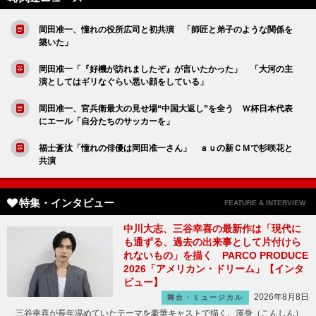
岡田准一、憧れの役所広司と初共演 「師匠と弟子のような関係を
築いた」
岡田准一「『好機が訪れましたぞ』が言いたかった」 「大河の主
演としてはギリなぐらい悪い顔をしている」
岡田准一、官兵衛最大の見せ場“中国大返し”を全う Ｗ杯日本代表
にエール「自分たちのサッカーを」
福士蒼汰「憧れの俳優は岡田准一さん」 ａｕの新ＣＭで杉咲花と
共演
特集・インタビュー
FEATURE & INTERVIEW
中川大志、三谷幸喜の最新作は「現代に
も通ずる、過去の出来事として片付けら
れないもの」を描く PARCO PRODUCE
2026「アメリカン・ドリーム」【インタ
ビュー】
2026年8月8日
舞台・ミュージカル
三谷幸喜が長年温めていたテーマを豪華キャストで描く、渾身（こんしん）