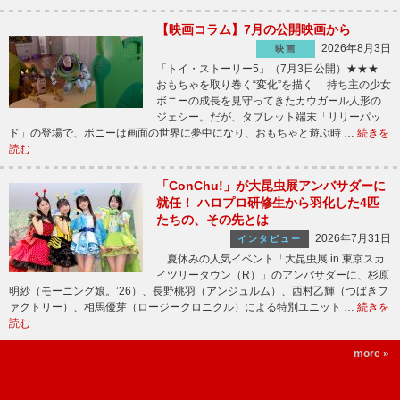
【映画コラム】7月の公開映画から
2026年8月3日
映画
「トイ・ストーリー5」（7月3日公開）★★★
おもちゃを取り巻く“変化”を描く 持ち主の少女
ボニーの成長を見守ってきたカウガール人形の
ジェシー。だが、タブレット端末「リリーパッ
ド」の登場で、ボニーは画面の世界に夢中になり、おもちゃと遊ぶ時 …
続きを
読む
「ConChu!」が大昆虫展アンバサダーに
就任！ ハロプロ研修生から羽化した4匹
たちの、その先とは
2026年7月31日
インタビュー
夏休みの人気イベント「大昆虫展 in 東京スカ
イツリータウン（R）」のアンバサダーに、杉原
明紗（モーニング娘。’26）、長野桃羽（アンジュルム）、西村乙輝（つばきフ
ァクトリー）、相馬優芽（ロージークロニクル）による特別ユニット …
続きを
読む
more »