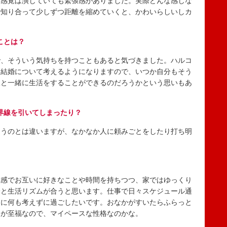
う感覚は演じていても緊張感がありました。実際どんな感じな
で知り合って少しずつ距離を縮めていくと、かわいらしいしカ
ことは？
、そういう気持ちを持つこともあると気づきました。ハルコ
て結婚について考えるようになりますので、いつか自分もそう
人と一緒に生活をすることができるのだろうかという思いもあ
界線を引いてしまったり？
うのとは違いますが、なかなか人に頼みごとをしたり打ち明
。
感でお互いに好きなことや時間を持ちつつ、家ではゆっくり
分と生活リズムが合うと思います。仕事で日々スケジュール通
逆に何も考えずに過ごしたいです。おなかがすいたらふらっと
間が至福なので、マイペースな性格なのかな。