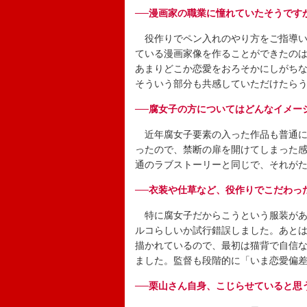
──漫画家の職業に憧れていたそうです
役作りでペン入れのやり方をご指導い
ている漫画家像を作ることができたの
あまりどこか恋愛をおろそかにしがち
そういう部分も共感していただけたら
──腐女子の方についてはどんなイメー
近年腐女子要素の入った作品も普通に
ったので、禁断の扉を開けてしまった感
通のラブストーリーと同じで、それが
──衣装や仕草など、役作りでこだわっ
特に腐女子だからこうという服装があ
ルコらしいか試行錯誤しました。あと
描かれているので、最初は猫背で自信
ました。監督も段階的に「いま恋愛偏
──栗山さん自身、こじらせていると思