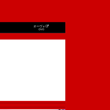
オーヴォ
OVO