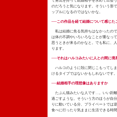
て勇気を持って結婚相手を求めて出会
のだろうと気になります。そういう形
ップルになるのではないかな。
──この作品を経て結婚について感じた
私は結婚に焦る気持ちはなかったので
は体の不調やいろいろなことが重なっ
思うときが来るのかなと。でも私に、
ります。
──それはハルコみたいに人との間に境
ハルコのように殻に閉じこもってしま
けるタイプではないかもしれないです
──結婚相手の理想像はありますか
たぶん猫みたいな人です…。いい距離
過ごすような。そういう方のほうが自
りに動いている分、プライベートでは
食べに行ったり気ままに生活できる時