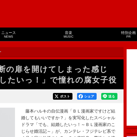
ニュース
音楽
特別企画
NEWS
MUSIC
PR
ー
禁断の扉を開けてしまった感じ
したいっ！」で憧れの腐女子役
ポスト
シェア
送る
藤本ハルキの自伝漫画「ＢＬ漫画家ですけど結
婚してもいいですか？」を実写化したスペシャル
ドラマ「でも、結婚したいっ！～ＢＬ漫画家のこ
じらせ婚活記～」が、カンテレ・フジテレビ系で