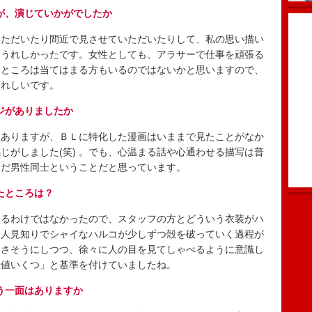
が、演じていかがでしたか
ただいたり間近で見させていただいたりして、私の思い描い
はうれしかったです。女性としても、アラサーで仕事を頑張る
なところは当てはまる方もいるのではないかと思いますので、
うれしいです。
ジがありましたか
ありますが、ＢＬに特化した漫画はいままで見たことがなか
じがしました(笑) 。でも、心温まる話や心通わせる描写は普
ただ男性同士ということだと思っています。
たところは？
るわけではなかったので、スタッフの方とどういう衣装がハ
は人見知りでシャイなハルコが少しずつ殻を破っていく過程が
なさそうにしつつ、徐々に人の目を見てしゃべるように意識し
差値いくつ」と基準を付けていましたね。
う一面はありますか