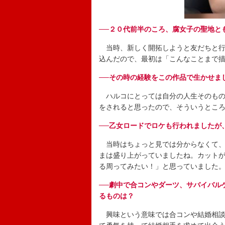
──２０代前半のころ、腐女子の聖地と
当時、新しく開拓しようと友だちと行
込んだので、最初は「こんなことまで
──その時の経験をこの作品で生かせま
ハルコにとっては自分の人生そのもの
をされると思ったので、そういうとこ
──乙女ロードでロケも行われましたが
当時はちょっと見では分からなくて、
まは盛り上がっていましたね。カットが
る周ってみたい！」と思っていました
──劇中で合コンやダーツ、サバイバル
るものは？
興味という意味では合コンや結婚相談