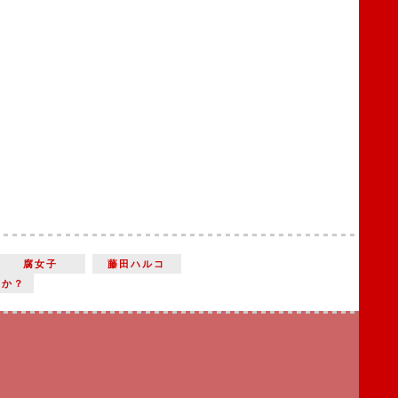
腐女子
藤田ハルコ
すか？