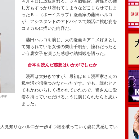
４月４日に放送される。３４歳独身、男性との接
し方もすっかり忘れてしまうなどこじらせてしま
ったＢＬ（ボーイズラブ）漫画家の藤田ハルコ
が、アシスタントのアドバイスで婚活に挑む姿を
コミカルに描いた内容だ。
藤田ハルコを演じ、大の漫画＆アニメ好きとし
て知られている女優の栗山千明が、憧れだったと
いう腐女子を演じた感想や結婚観を語った。
──台本を読んだ感想はいかがでしたか
漫画は大好きですが、最初はＢＬ漫画家さんの
私生活が想像つかなかったです。でも、読むとと
てもかわいらしく描かれていたので、皆さんに愛
着を持っていただけるように演じられたらと思い
山千明
ました。
人見知りなハルコが一歩ずつ殻を破っていく姿に共感してい