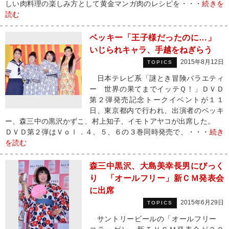
しい肉料理の楽しみ方として黄金マンガ肉のレシピを・・・
続きを
読む
ベッキー「王子様だったのに…」
いじられキャラ、手越をねぎらう
2015年8月12日
TOPICS
日本テレビ系「謎とき冒険バラエティ
ー 世界の果てまでイッテＱ！」ＤＶＤ
第２弾発売記念トークイベントが１１
日、東京都内で行われ、出演者のベッキ
ー、森三中の黒沢かずこ、村上知子、イモトアヤコが出席した。
ＤＶＤ第２弾はＶｏｌ．４、５、６の３巻同時発売で、・・・
続き
を読む
森三中黒沢、大島美幸長男にびっく
り 「オールフリー」新ＣＭ発表会
に出席
2015年6月29日
TOPICS
サントリービールの「オールフリー