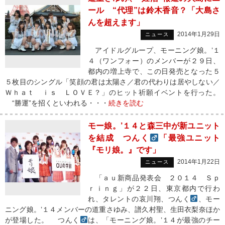
ール “代理”は鈴木香音？「大島さ
んを超えます」
2014年1月29日
ニュース
アイドルグループ、モーニング娘。’１
４（ワンフォー）のメンバーが２９日、
都内の増上寺で、この日発売となった５
５枚目のシングル「笑顔の君は太陽さ／君の代わりは居やしない／
Ｗｈａｔ ｉｓ ＬＯＶＥ？」のヒット祈願イベントを行った。
“勝運”を招くといわれる・・・
続きを読む
モー娘。’１４と森三中が新ユニット
を結成 つんく
「最強ユニット
『モリ娘。』です」
2014年1月22日
ニュース
「ａｕ新商品発表会 ２０１４ Ｓｐ
ｒｉｎｇ」が２２日、東京都内で行わ
れ、タレントの哀川翔、つんく
、モー
ニング娘。’１４メンバーの道重さゆみ、譜久村聖、生田衣梨奈ほか
が登場した。 つんく
は、「モーニング娘。’１４が最強のチー