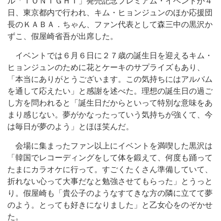
ル「ＴＯＮＩＧＨＴ」発売記念プレミアム・イベントが４
日、東京都内で行われ、キム・ヒョンジュンのほか応援団
長のＫＡＢＡ．ちゃん、ファン代表として森三中の黒沢か
ずこ、假屋崎省吾が出席した。
イベントでは６月６日に２７歳の誕生日を迎えるキム・
ヒョンジュンのために花とケーキのサプライズもあり、
「本当にありがとうございます。この気持ちにはアルバム
を通して応えたい」と感謝を述べた。理想の誕生日の過ご
し方を問われると「誕生日だからといって特別な意味をあ
まり感じない。夢がかなったっていう気持ちが強くて、今
は毎日が夢のよう」とほほ笑んだ。
会場に集まったファン以上にイベントを満喫した黒沢は
「韓国でレコーディングをして体を鍛えて、何度も踊って
たまにカラオケに行って。すごくたくさん準備していて、
折れない心って大事だなと勉強させてもらった」とうっと
り。假屋崎も「貴公子のようなすてきな方の隣に立てて夢
のよう。とっても好きになりました」と乙女心をのぞかせ
た。