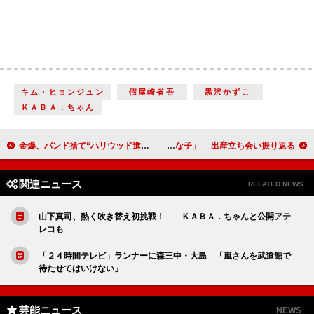
キム・ヒョンジュン
假屋崎省吾
黒沢かずこ
ＫＡＢＡ．ちゃん
金爆、バンド捨て“ハリウッド進出”に意気込み！？ 樽美酒「そろそろ時期かな」
東山紀之、次女誕生に「すでに親孝行な子」 出産立ち会い振り返る
関連ニュース
RELATED NEWS
山下真司、熱く吹き替え初挑戦！ ＫＡＢＡ．ちゃんと公開アテ
レコも
「２４時間テレビ」ランナーに森三中・大島 「嵐さんを武道館で
待たせてはいけない」
芸能ニュース
NEWS