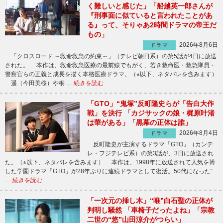
く難しいと感じた」「船越英一郎さんが
『刑事面に似ていると言われたことがあ
る』って、そりゃあ2時間ドラマの帝王だ
もの」
2026年8月6日
ドラマ
「クロスロード ～救命救急の約束～」（テレビ朝日系）の第5話が4日に放送
された。 本作は、救命救急医療の最前線でもがく、若き救命医・救急隊員・
警察官らの正義と成長を描く本格医療ドラマ。（※以下、ネタバレを含みます）
遥（今田美桜）や桐 …
続きを読む
「GTO」“鬼塚”反町隆史らが「告白大作
戦」を決行 「カジサックの娘・梶原叶渚
は華がある」「黒幕の正体は誰」
2026年8月4日
ドラマ
反町隆史が主演するドラマ「GTO」（カンテ
レ・フジテレビ系）の第3話が、3日に放送され
た。（※以下、ネタバレを含みます） 本作は、1998年に放送されて人気を博
した学園ドラマ「GTO」が28年ぶりに連続ドラマとして復活。50代になった“
…
続きを読む
「一次元の挿し木」“唯”白石聖の正体が
判明し騒然 「車椅子だったよね」「宗教
二世の“悠”山田涼介がつらい」