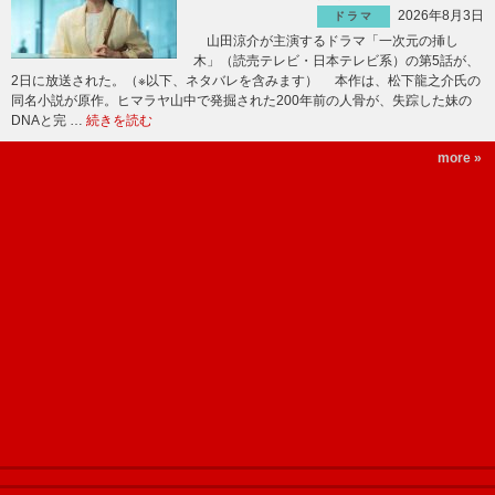
2026年8月3日
ドラマ
山田涼介が主演するドラマ「一次元の挿し
木」（読売テレビ・日本テレビ系）の第5話が、
2日に放送された。（※以下、ネタバレを含みます） 本作は、松下龍之介氏の
同名小説が原作。ヒマラヤ山中で発掘された200年前の人骨が、失踪した妹の
DNAと完 …
続きを読む
more »