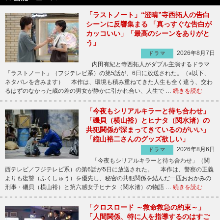
「ラストノート」“澄晴”寺西拓人の告白
シーンに反響集まる 「真っすぐな告白が
カッコいい」「最高のシーンをありがと
う」
2026年8月7日
ドラマ
内田有紀と寺西拓人がダブル主演するドラマ
「ラストノート」（フジテレビ系）の第5話が、6日に放送された。（※以下、
ネタバレを含みます） 本作は、環境も積み重ねてきた人生も全く違う、交わ
るはずのなかった歳の差の男女が静かに引かれ合い、人生で …
続きを読む
「今夜もシリアルキラーと待ち合わせ」
「磯貝（横山裕）とヒナタ（関水渚）の
共犯関係が深まってきているのがいい」
「縦山裕二さんのグッズ欲しい」
2026年8月6日
ドラマ
「今夜もシリアルキラーと待ち合わせ」（関
西テレビ／フジテレビ系）の第6話が5日に放送された。 本作は、警察の正義
よりも復讐（ふくしゅう）を優先し、秘密の共犯関係を結んだ一匹おおかみの
刑事・磯貝（横山裕）と第六感女子ヒナタ（関水渚）の物語 …
続きを読む
「クロスロード ～救命救急の約束～」
「人間関係、特に人を指導するのはすご