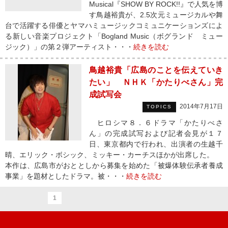
Musical『SHOW BY ROCK!!』で人気を博
す鳥越裕貴が、2.5次元ミュージカルや舞
台で活躍する俳優とヤマハミュージックコミュニケーションズによ
る新しい音楽プロジェクト「Bogland Music（ボグランド ミュー
ジック）」の第２弾アーティスト・・・
続きを読む
鳥越裕貴「広島のことを伝えていき
たい」 ＮＨＫ「かたりべさん」完
成試写会
2014年7月17日
TOPICS
ヒロシマ８．６ドラマ「かたりべさ
ん」の完成試写および記者会見が１７
日、東京都内で行われ、出演者の生越千
晴、エリック・ボシック、ミッキー・カーチスほかが出席した。
本作は、広島市がおととしから募集を始めた「被爆体験伝承者養成
事業」を題材としたドラマ。被・・・
続きを読む
1