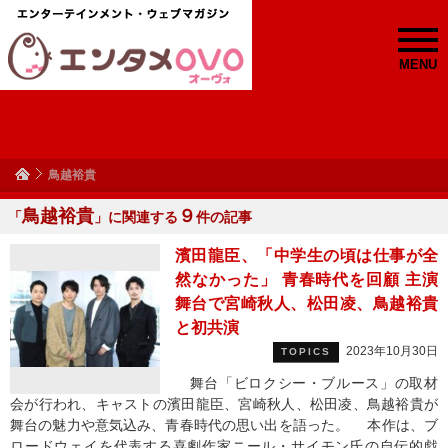
MENU
鳥越裕貴
鳥越裕貴
９
「
」に関連する
件の記事
濱田龍臣、「中学生の頃は仕事が全
然なかった」 青春時代を回顧 主演
舞台で宮崎秋人、松田凌、鳥越裕貴
と初共演
2023年10月30日
TOPICS
舞台「ビロクシー・ブルース」の取材
会が行われ、キャストの濱田龍臣、宮崎秋人、松田凌、鳥越裕貴が
舞台の魅力や意気込み、青春時代の思い出を語った。 本作は、ブ
ロードウェイを代表する喜劇作家ニール・サイモン氏の自伝的戯