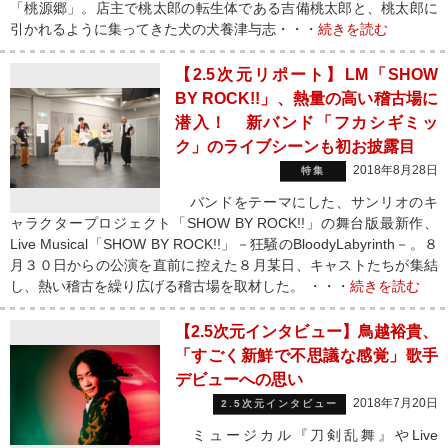
「桃源郷」。店主で桃太郎の転生体である吉備桃太郎と、桃太郎に
引かれるように集ってきた犬の犬養津与志・・・
続きを読む
【2.5次元リポート】LM「SHOW
BY ROCK!!」、熱量の高い稽古場に
潜入！ 新バンド「フカシギミッ
ク」のライブシーンも初お披露目
2018年8月28日
特集
バンドをテーマにした、サンリオのキ
ャラクタープロジェクト「SHOW BY ROCK!!」の舞台版最新作、
Live Musical「SHOW BY ROCK!!」－狂騒のBloodyLabyrinth－。８
月３０日からの公演を直前に控えた８月某日、キャストたちが集結
し、熱い稽古を繰り広げる稽古場を取材した。 ・・・
続きを読む
【2.5次元インタビュー】鳥越裕貴、
「すごく新鮮で不思議な感覚」歌手
デビューへの思い
2018年7月20日
2.5次元インタビュー
ミュージカル『刀剣乱舞』やLive