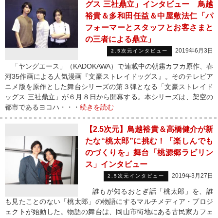
グス 三社鼎立」インタビュー 鳥越
裕貴＆多和田任益＆中屋敷法仁「パ
フォーマーとスタッフとお客さまと
の三者による鼎立」
2019年6月3日
2.5次元インタビュー
「ヤングエース」（KADOKAWA）で連載中の朝霧カフカ原作、春
河35作画による人気漫画『文豪ストレイドッグス』。そのテレビア
ニメ版を原作とした舞台シリーズの第３弾となる「文豪ストレイド
ッグス 三社鼎立」が６月８日から開幕する。本シリーズは、架空の
都市であるヨコハ・・・
続きを読む
【2.5次元】鳥越裕貴＆高橋健介が新
たな“桃太郎”に挑む！「楽しんでも
のづくりを」舞台「桃源郷ラビリン
ス」インタビュー
2019年3月27日
2.5次元インタビュー
誰もが知るおとぎ話「桃太郎」を、誰
も見たことのない「桃太郎」の物語にするマルチメディア・プロジ
ェクトが始動した。物語の舞台は、岡山市街地にある古民家カフェ