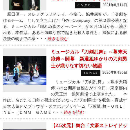
2021年8月14日
インタビュー
原田優一、オレノグラフィティ、小柳心、鯨井康介が、「演劇を
作るチーム」として立ち上げた「PAT Company」の第２回公演とな
る、ミュージカル「眠れぬ森のオーバード」が８月19日から上演さ
れる。本作は、ある不気味な館で起きた殺人事件と、探偵による解
決後の朝までの様・・・
続きを読む
ミュージカル『刀剣乱舞』～幕末天
狼傳～開幕 新選組ゆかりの刀剣男
士が織りなす切ない物語
2020年9月20日
TOPICS
ミュージカル『刀剣乱舞』～幕末天狼
傳～の公開舞台稽古が１９日、東京都内
の天王洲 銀河劇場で上演された。 本
作は、名だたる刀剣が戦士の姿となった“刀剣男士”を収集・育成す
る大人気ＰＣブラウザ・スマホアプリゲーム『刀剣乱舞－ＯＮＬＩ
ＮＥ－（ＤＭＭ ＧＡＭＥ・・・
続きを読む
【2.5次元】舞台「文豪ストレイドッ