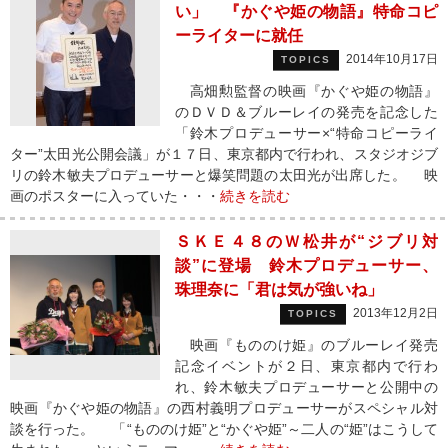
い」 『かぐや姫の物語』特命コピ
ーライターに就任
2014年10月17日
TOPICS
高畑勲監督の映画『かぐや姫の物語』
のＤＶＤ＆ブルーレイの発売を記念した
「鈴木プロデューサー×“特命コピーライ
ター”太田光公開会議」が１７日、東京都内で行われ、スタジオジブ
リの鈴木敏夫プロデューサーと爆笑問題の太田光が出席した。 映
画のポスターに入っていた・・・
続きを読む
ＳＫＥ４８のＷ松井が“ジブリ対
談”に登場 鈴木プロデューサー、
珠理奈に「君は気が強いね」
2013年12月2日
TOPICS
映画『もののけ姫』のブルーレイ発売
記念イベントが２日、東京都内で行わ
れ、鈴木敏夫プロデューサーと公開中の
映画『かぐや姫の物語』の西村義明プロデューサーがスペシャル対
談を行った。 「“もののけ姫”と“かぐや姫”～二人の“姫”はこうして