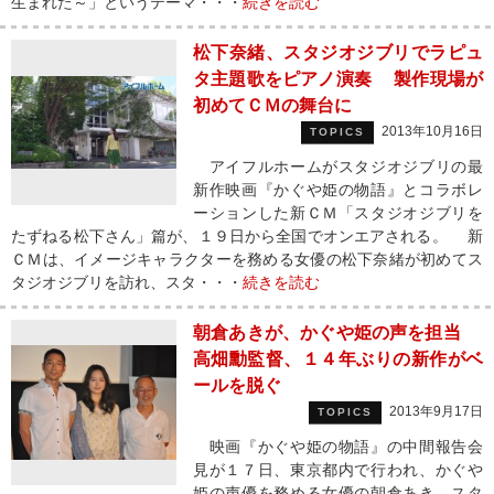
生まれた～」というテーマ・・・
続きを読む
松下奈緒、スタジオジブリでラピュ
タ主題歌をピアノ演奏 製作現場が
初めてＣＭの舞台に
2013年10月16日
TOPICS
アイフルホームがスタジオジブリの最
新作映画『かぐや姫の物語』とコラボレ
ーションした新ＣＭ「スタジオジブリを
たずねる松下さん」篇が、１９日から全国でオンエアされる。 新
ＣＭは、イメージキャラクターを務める女優の松下奈緒が初めてス
タジオジブリを訪れ、スタ・・・
続きを読む
朝倉あきが、かぐや姫の声を担当
高畑勳監督、１４年ぶりの新作がベ
ールを脱ぐ
2013年9月17日
TOPICS
映画『かぐや姫の物語』の中間報告会
見が１７日、東京都内で行われ、かぐや
姫の声優を務める女優の朝倉あき、スタ