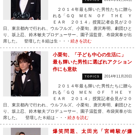
２０１４年最も輝いた男性たちに贈ら
れる「ＧＱ ＭＥＮ ＯＦ ＴＨＥ Ｙ
ＥＡＲ ２０１４」授賞記者会見が２０
日、東京都内で行われ、ウルフルズ、小栗旬、唐沢寿明、劇団ひと
り、坂上忍、鈴木敏夫プロデューサー、園子温監督、布袋寅泰が出
席した。 登壇した８組は生・・・
続きを読む
小栗旬、「子ども中心の生活に」
最も輝いた男性に選ばれアクション
作にも意欲
2014年11月20日
TOPICS
２０１４年最も輝いた男性たちに贈ら
れる「ＧＱ ＭＥＮ ＯＦ ＴＨＥ Ｙ
ＥＡＲ ２０１４」授賞記者会見が２０
日、東京都内で行われ、ウルフルズ、小栗旬、唐沢寿明、劇団ひと
り、坂上忍、鈴木敏夫プロデューサー、園子温監督、布袋寅泰が出
席した。 登壇した８組は・・・
続きを読む
爆笑問題、太田光「宮崎駿が嫌