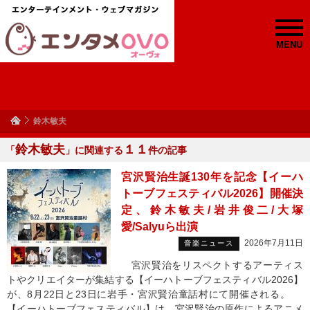
MENU
鈴木敏夫
鈴木敏夫
１１
「
」に関連する
件の記事
宮沢賢治生誕130年を記念【イーハ
トーブフェスティバル2026】開催決
定、鈴木敏夫/岩井俊二/大塚
愛/Salyuら出演
2026年7月11日
音楽ニュース
宮沢賢治をリスペクトするアーティス
トやクリエイターが集結する【イーハトーブフェスティバル2026】
が、8月22日と23日に岩手・宮沢賢治童話村にて開催される。
【イーハトーブフェスティバル】は、宮沢賢治の原作によるアニメ