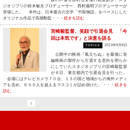
ジオジブリの鈴木敏夫プロデューサー、西村義明プロデューサーが
登場した。 本作は、日本最古の文学「竹取物語」をベースにした
オリジナル作品で高畑勳監・・・
続きを読む
宮崎駿監督、笑顔で引退会見 「今
回は本気です」と決意を語る
2013年9月6日
TOPICS
公開中の映画『風立ちぬ』を最後に長
編映画の製作から引退する意向を明らか
にしていたスタジオジブリの宮崎駿監督
が６日、東京都内で引退会見を行った。
会場にはテレビカメラ７０台、１３の国と地域からの海外メディ
アも含め、６００人を超えるマスコミが詰め掛けた。・・・
続きを
読む
1