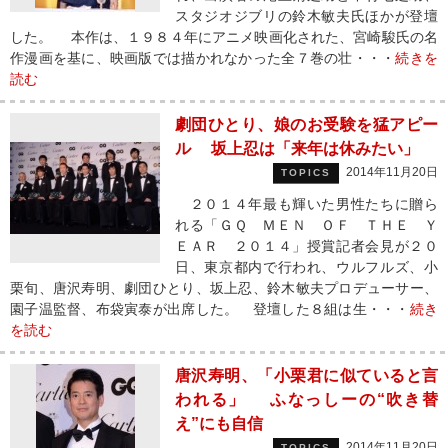
スタジオジブリの鈴木敏夫氏ほかが登壇
した。 本作は、１９８４年にアニメ映画化された、宮崎駿氏の名
作漫画を基に、映画版では描かれなかった全７巻の壮・・・
続きを
読む
劇団ひとり、娘のお受験を猛アピー
ル 坂上忍は「来年は休みたい」
2014年11月20日
TOPICS
２０１４年最も輝いた男性たちに贈ら
れる「ＧＱ ＭＥＮ ＯＦ ＴＨＥ Ｙ
ＥＡＲ ２０１４」授賞記者会見が２０
日、東京都内で行われ、ウルフルズ、小
栗旬、唐沢寿明、劇団ひとり、坂上忍、鈴木敏夫プロデューサー、
園子温監督、布袋寅泰が出席した。 登壇した８組は生・・・
続き
を読む
唐沢寿明、「小栗君に似ていると言
われる」 ふなっしーの“吹き替
え”にも自信
2014年11月20日
TOPICS