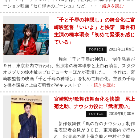
ーション映画『セロ弾きのゴーシュ』など、・・・
続きを読む
「千と千尋の神隠し」の舞台化に宮
崎駿監督「いいよ」と快諾 舞台初
主演の橋本環奈「初めて緊張を感じ
ている」
2021年11月9日
TOPICS
舞台「千と千尋の神隠し」制作発表が
９日、東京都内で行われ、出演者の橋本環奈と上白石萌音、スタジ
オジブリの鈴木敏夫プロデューサーほかが登壇した。 本作は、宮
崎駿監督の映画『千と千尋の神隠し』を初めて舞台化。主役の千尋
を橋本環奈と上白石萌音がＷキャストで・・・
続きを読む
宮崎駿が歌舞伎舞台化を快諾 尾上
菊之助、ナウシカ役に「武者震い」
2019年9月30日
TOPICS
新作歌舞伎「風の谷のナウシカ」制作
発表記者会見が３０日、東京都内で行わ
れ、出演者の尾上菊之助と中村七之助、