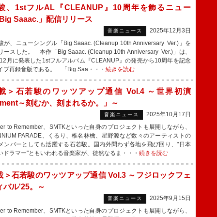
駿、1stフルAL『CLEANUP』10周年を飾るニュー
Big Saaac.」配信リリース
2025年12月3日
音楽ニュース
ニューシングル「Big Saaac. (Cleanup 10th Anniversary Ver.)」を
スした。 本作「Big Saaac. (Cleanup 10th Anniversary Ver.)」は、
年12月に発表した1stフルアルバム『CLEANUP』の発売から10周年を記念
イブ再録音版である。 「Big Saa・・・
続きを読む
載＞石若駿のワッツアップ通信 Vol.4 ～世界初演
oment～刻むか、刻まれるか。」～
2025年10月17日
音楽ニュース
er to Remember、SMTKといった自身のプロジェクトも展開しながら、
LENNIUM PARADE、くるり、椎名林檎、星野源など数々のアーティストの
メンバーとしても活躍する石若駿。国内外問わず各地を飛び回り、"日本
いドラマー"ともいわれる音楽家が、徒然なるま・・・
続きを読む
載＞石若駿のワッツアップ通信 Vol.3 ～フジロックフェ
バル'25。～
2025年9月15日
音楽ニュース
er to Remember、SMTKといった自身のプロジェクトも展開しながら、