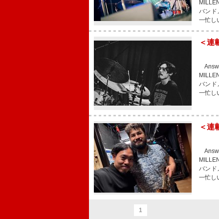
MIL
バンド
一忙し
＜連
Answ
MIL
バンド
一忙し
＜連載
Answ
MIL
バンド
一忙し
1