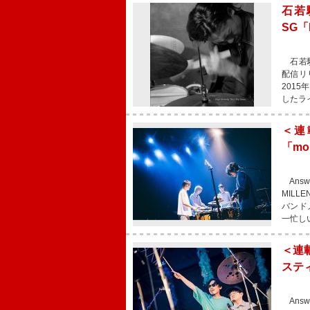
石若
SG「
石若駿が、
配信リリー
2015
したラ
＜連
「m
Answ
MIL
バンド
一忙し
＜連
スティ
Answ