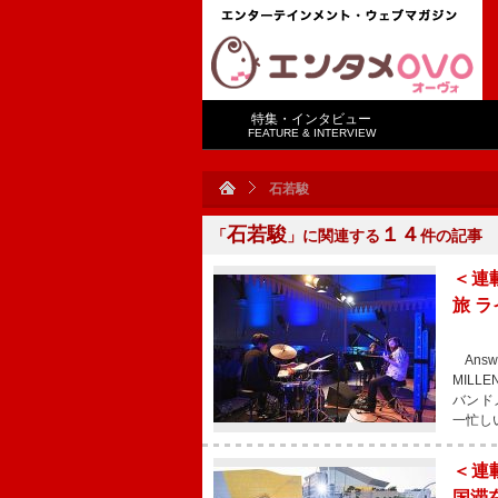
特集・インタビュー
FEATURE & INTERVIEW
石若駿
石若駿
１４
「
」に関連する
件の記事
＜連
旅 
Answ
MIL
バンド
一忙し
＜連
国滞