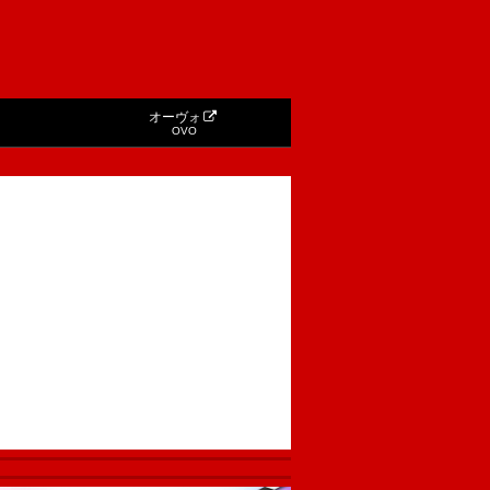
オーヴォ
OVO