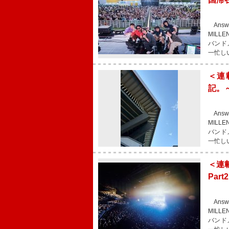
Answ
MIL
バンド
一忙し
＜連
記。
Answ
MIL
バンド
一忙し
＜連載
Part
Answ
MIL
バンド