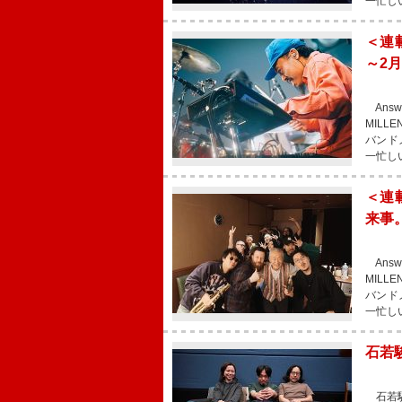
一忙し
＜連載
～2
Answ
MIL
バンド
一忙し
＜連載
来事
Answ
MIL
バンド
一忙し
石若
石若駿