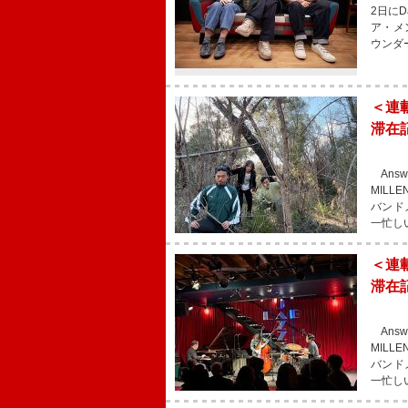
2日にD
ア・メン
ウンダ
＜連
滞在
Answ
MIL
バンド
一忙し
＜連
滞在
Answ
MIL
バンド
一忙し