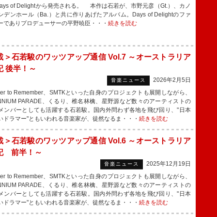
ays of Delightから発売される。 本作は石若が、市野元彦（Gt.）、カノ
デンホール（Ba.）と共に作りあげたアルバム。Days of Delightのファ
ーでありプロデューサーの平野暁臣・・・
続きを読む
載＞石若駿のワッツアップ通信 Vol.7 ～オーストラリア
記 後半！～
2026年2月5日
音楽ニュース
er to Remember、SMTKといった自身のプロジェクトも展開しながら、
LENNIUM PARADE、くるり、椎名林檎、星野源など数々のアーティストの
メンバーとしても活躍する石若駿。国内外問わず各地を飛び回り、"日本
いドラマー"ともいわれる音楽家が、徒然なるま・・・
続きを読む
載＞石若駿のワッツアップ通信 Vol.6 ～オーストラリア
記 前半！～
2025年12月19日
音楽ニュース
er to Remember、SMTKといった自身のプロジェクトも展開しながら、
LENNIUM PARADE、くるり、椎名林檎、星野源など数々のアーティストの
メンバーとしても活躍する石若駿。国内外問わず各地を飛び回り、"日本
いドラマー"ともいわれる音楽家が、徒然なるま・・・
続きを読む