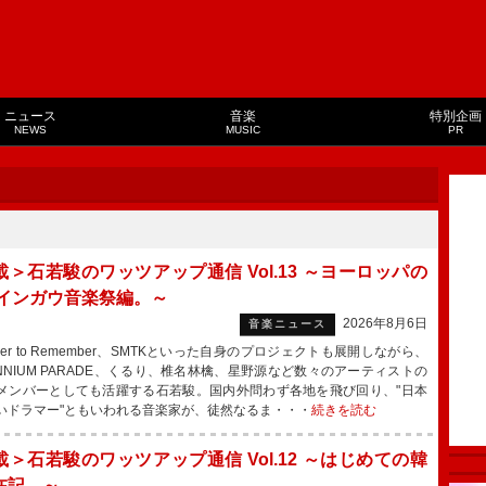
ニュース
音楽
特別企画
NEWS
MUSIC
PR
載＞石若駿のワッツアップ通信 Vol.13 ～ヨーロッパの
ラインガウ音楽祭編。～
2026年8月6日
音楽ニュース
er to Remember、SMTKといった自身のプロジェクトも展開しながら、
LENNIUM PARADE、くるり、椎名林檎、星野源など数々のアーティストの
メンバーとしても活躍する石若駿。国内外問わず各地を飛び回り、"日本
いドラマー"ともいわれる音楽家が、徒然なるま・・・
続きを読む
載＞石若駿のワッツアップ通信 Vol.12 ～はじめての韓
在記。～