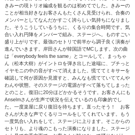
きみーの現トリオ編成を観るのは初めてでした。きみーの
ことが相当好きなお客さんもたくさん見受けられ、合奏の
メンバーとしてなんだかすごく誇らしい気持ちになりまし
た。そうこうしているうちに、くるりの集合時間です。気
合い入れ円陣をメンバーで組み、ステージへ。ものすごい
盛り上がりです。最強のセトリで前半から調子良く演奏が
進んでいきます。岸田さんが韓国語でMCします。次の曲
は「everybody feels the same」とコールして、まっちゃ
ん（松本大樹）がイントロを弾き出した途端に、ブチっと
イヤモニの中の音がすべて消えました。慌ててミキサーを
確認して何が原因か見渡すと、みんなも慌てていててんや
わんや状態。そのステージの電源がすべて落ちてしまった
とのこと。復旧に20分ほどかかるそうです。お客さんにも
Anselmさんが生声で状況を伝えているのも印象的でし
た。一度楽屋に戻り復旧を待ちます。直ったそう！ お客
さんが大きな声でくるりコールをしてくれています。もう
一度気合い入れをして、ステージに上ります。そこからの
セトリも、より魂のこもった演奏になりました。ステージ