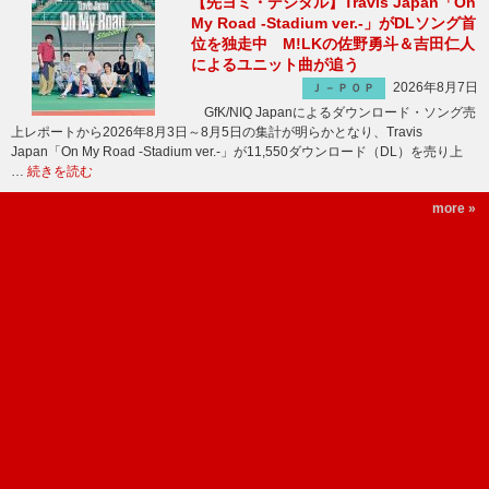
【先ヨミ・デジタル】Travis Japan「On
My Road -Stadium ver.-」がDLソング首
位を独走中 M!LKの佐野勇斗＆吉田仁人
によるユニット曲が追う
2026年8月7日
Ｊ－ＰＯＰ
GfK/NIQ Japanによるダウンロード・ソング売
上レポートから2026年8月3日～8月5日の集計が明らかとなり、Travis
Japan「On My Road -Stadium ver.-」が11,550ダウンロード（DL）を売り上
…
続きを読む
more »