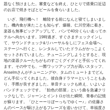
題なく預けました。審査などを終え、ひとりで搭乗口近辺
のお店で焼きそばとビールを食らいました。
いざ、飛行機へ！ 離陸する前になんと寝てしまいまし
た。機内食が来たことも知らず、爆睡。仁川空港に着き、
楽器も無事ピックアップして、バンで40分くらい走ってホ
テルへ向かいます。19時過ぎ、すぐさまチェックインし
て、サウンドチェック&リハーサルをしにフェス会場へ。
ステージへ行くと、レンタルしていたドラムがかっこよく
セットされていました。チューニングしようとすると、現
地の楽器クルーたちがものすごくグイグイと手伝ってくれ
ます。その中でも、一際ワッツアップ力が高いスタッフ、
Anselmさんがチューニングや、タムのミュートまでどん
どん手伝ってくれました。彼自身ドラマーということもあ
り、手際が良すぎました。単音チェックも終え、いよいよ
バンドチェックです。「飴色の部屋」という曲を急遽クリ
ックなしで。ジャーンとイントロが出た瞬間、青春の記憶
が蘇ります。「ひとーーりぼーっちでゆくー♪」の佐藤さ
んのベースが駆け上がるフレーズを追いかけて、幸福度さ