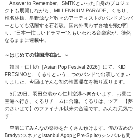
Answer to Remember、SMTKといった自身のプロジェ
クトも展開しながら、MILLENNIUM PARADE、くるり、
椎名林檎、星野源など数々のアーティストのバンドメンバ
ーとしても活躍する石若駿。国内外問わず各地を飛び回
り、”日本一忙しいドラマー”ともいわれる音楽家が、徒然
なるままに連載中。
～はじめての韓国滞在記。～
韓国・仁川の［Asian Pop Festival 2026］にて、KID
FRESINOと、くるりという二つのバンドで出演してまい
りました。今回はそんな初の韓国滞在を振り返ります。
5月29日。羽田空港から仁川空港へ向かいます。お昼に
空港へ行き、くるりチームに合流。くるりは、ツアー【夢
のさいはて】のファイナル以来の合流です。みんな元気で
す！
空港にてみんなの楽器をたくさん預けます。僕の古めの
BradyのスネアとIstanbul AgopとPre-Splitのシンバルも問