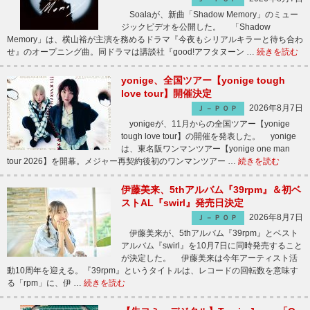
Soalaが、新曲「Shadow Memory」のミュー
ジックビデオを公開した。 「Shadow
Memory」は、横山裕が主演を務めるドラマ『今夜もシリアルキラーと待ち合わ
せ』のオープニング曲。同ドラマは講談社『good!アフタヌーン …
続きを読む
yonige、全国ツアー【yonige tough
love tour】開催決定
2026年8月7日
Ｊ－ＰＯＰ
yonigeが、11月からの全国ツアー【yonige
tough love tour】の開催を発表した。 yonige
は、東名阪ワンマンツアー【yonige one man
tour 2026】を開幕。メジャー再契約後初のワンマンツアー …
続きを読む
伊藤美来、5thアルバム『39rpm』＆初ベ
ストAL『swirl』発売日決定
2026年8月7日
Ｊ－ＰＯＰ
伊藤美来が、5thアルバム『39rpm』とベスト
アルバム『swirl』を10月7日に同時発売すること
が決定した。 伊藤美来は今年アーティスト活
動10周年を迎える。『39rpm』というタイトルは、レコードの回転数を意味す
る「rpm」に、伊 …
続きを読む