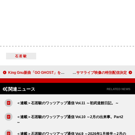
石若駿
King Gnu新曲「GO GHOST」を起用、TVアニメ『攻殻機動隊 THE GHOST IN THE SHELL』ノンクレOP映像公開
ReoNa、新曲「Amore」MVプレミア公開＆過去出演アニサマライブ映像の特別配信決定
関連ニュース
RELATED NEWS
＜連載＞石若駿のワッツアップ通信 Vol.11 ～初武道館日記。～
＜連載＞石若駿のワッツアップ通信 Vol.10 ～2月の出来事。Part2
～
＜連載＞石若駿のワッツアップ通信 Vol.9 ～2026年1月後半～2月の