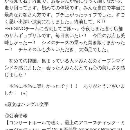
から見て右手方面で、お客さんが輪になって踊りながら、
走り回ってます。初めての体験です。みんな自由で本当に
最高なお客さん方です。ブチ上がったライブでした。すご
く思い出深い演奏になりました。終演して、KID
FRESINOチームに合流してご飯へ。今夜もまた違う店舗
のサムギョプサルです。毎日食いたい！ 今回のお店も美
味しかったー！ シメのチーズの乗った焼き飯うまかった
ー！ チャミスルも少々いただき、大満足でした。
初めての韓国。集まっている人々みんなのオープンマイ
ンドを感じました。会った人みんなとても心の美しさを感
じました！
本当に本当に楽しかったです！！ ありがとうございま
した！（※）
※原文はハングル文字
◎公演情報
【コンサートホールで聴く、最上のアコースティック・ミ
ュージック・シリーズ Vol.8 石若駿 Songbook Project 10