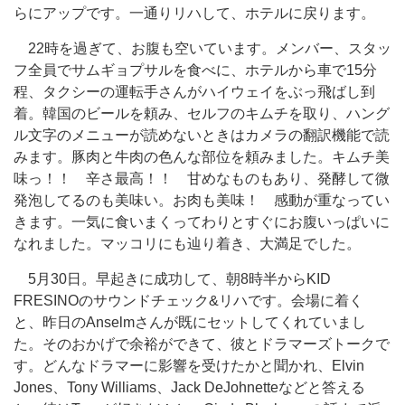
らにアップです。一通りリハして、ホテルに戻ります。
22時を過ぎて、お腹も空いています。メンバー、スタッ
フ全員でサムギョプサルを食べに、ホテルから車で15分
程、タクシーの運転手さんがハイウェイをぶっ飛ばし到
着。韓国のビールを頼み、セルフのキムチを取り、ハング
ル文字のメニューが読めないときはカメラの翻訳機能で読
みます。豚肉と牛肉の色んな部位を頼みました。キムチ美
味っ！！ 辛さ最高！！ 甘めなものもあり、発酵して微
発泡してるのも美味い。お肉も美味！ 感動が重なってい
きます。一気に食いまくってわりとすぐにお腹いっぱいに
なれました。マッコリにも辿り着き、大満足でした。
5月30日。早起きに成功して、朝8時半からKID
FRESINOのサウンドチェック&リハです。会場に着く
と、昨日のAnselmさんが既にセットしてくれていまし
た。そのおかげで余裕ができて、彼とドラマーズトークで
す。どんなドラマーに影響を受けたかと聞かれ、Elvin
Jones、Tony Williams、Jack
D
eJohnette
などと答える