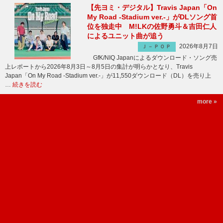
【先ヨミ・デジタル】Travis Japan「On
My Road -Stadium ver.-」がDLソング首
位を独走中 M!LKの佐野勇斗＆吉田仁人
によるユニット曲が追う
2026年8月7日
Ｊ－ＰＯＰ
GfK/NIQ Japanによるダウンロード・ソング売
上レポートから2026年8月3日～8月5日の集計が明らかとなり、Travis
Japan「On My Road -Stadium ver.-」が11,550ダウンロード（DL）を売り上
…
続きを読む
more »