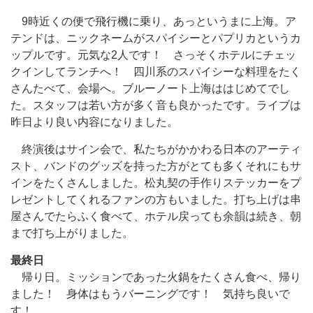
9時近くの便で飛行機に乗り、あっというまに上海。ア
テンドは、ニックネームがスパイシーとパプリカというカ
ップルです。元気な2人です！ さっそくホテルにチェッ
クインしてランチへ！ 四川系のスパイシーな料理をたく
さんたべて、会場へ。ブルーノート上海ははじめてでし
た。スタッフは若い方が多く音も良かったです。ライブは
昨日より良い内容になりました。
終演後はサイン会で、私たちがかかわる日本のアーティ
スト、バンドのグッズを持った方がとても多くそれにもサ
インをたくさんしました。松丸契の手作りステッカーをプ
レゼントしてくれるファンの方もいました。打ち上げは串
屋さんでたらふく食べて、ホテル戻っても余韻は続き、朝
まで打ち上がりました。
最終日
帰り日。ミッションであった火鍋をたくさん食べ、帰り
ました！ 身体はもうバーニングです！ 気持ち良いで
す！