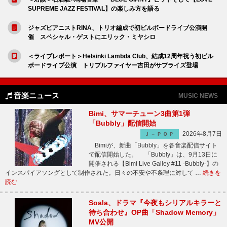
SUPREME JAZZ FESTIVAL】の楽しみ方を語る
ジャズピアニストRINA、トリオ編成で初ビルボードライブ公演開
催 スペシャル・ゲストにエリック・ミヤシロ
＜ライブレポート＞Helsinki Lambda Club、結成12周年祝う初ビル
ボードライブ公演 トリプルファイヤー吉田がサプライズ登場
音楽ニュース
MUSIC NEWS
Bimi、サマーチューン3曲第1弾
「Bubbly」配信開始
2026年8月7日
Ｊ－ＰＯＰ
Bimiが、新曲「Bubbly」を各音楽配信サイト
で配信開始した。 「Bubbly」は、9月13日に
開催される【Bimi Live Galley #11 -Bubbly-】の
インスパイアソングとして制作された。日々の不安や不条理に対して …
続きを
読む
Soala、ドラマ『今夜もシリアルキラーと
待ち合わせ』OP曲「Shadow Memory」
MV公開