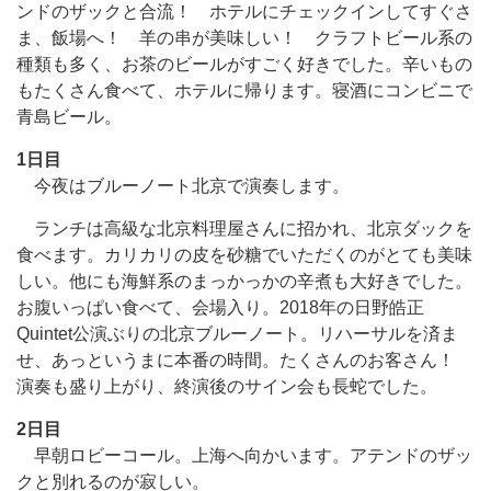
ンドのザックと合流！ ホテルにチェックインしてすぐさ
ま、飯場へ！ 羊の串が美味しい！ クラフトビール系の
種類も多く、お茶のビールがすごく好きでした。辛いもの
もたくさん食べて、ホテルに帰ります。寝酒にコンビニで
青島ビール。
1日目
今夜はブルーノート北京で演奏します。
ランチは高級な北京料理屋さんに招かれ、北京ダックを
食べます。カリカリの皮を砂糖でいただくのがとても美味
しい。他にも海鮮系のまっかっかの辛煮も大好きでした。
お腹いっぱい食べて、会場入り。2018年の日野皓正
Quintet公演ぶりの北京ブルーノート。リハーサルを済ま
せ、あっというまに本番の時間。たくさんのお客さん！
演奏も盛り上がり、終演後のサイン会も長蛇でした。
2日目
早朝ロビーコール。上海へ向かいます。アテンドのザッ
クと別れるのが寂しい。