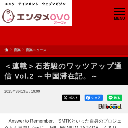
MENU
音楽
音楽ニュース
＜連載＞石若駿のワッツアップ通
信 Vol.2 ～中国滞在記。～
2025年8月13日 / 19:00
ポスト
シェア
送る
Answer to Remember、 SMTKといった自身のプロジェ
クトも展開しながら、MILLENNIUM PARADE、くるり、