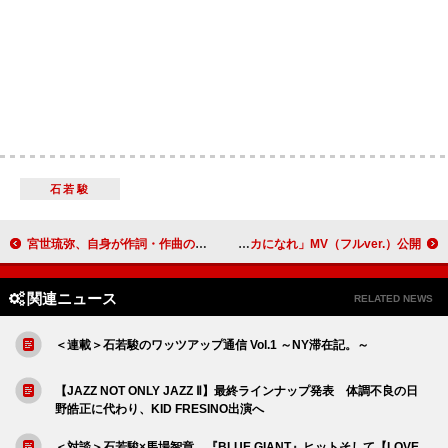
石若駿
宮世琉弥、自身が作詞・作曲の新曲「GRAVITY」配信リリース
Lienel、ワイプから“夏”に辿り着く「超絶SUMMERでバカになれ」MV（フルver.）公開
関連ニュース
RELATED NEWS
＜連載＞石若駿のワッツアップ通信 Vol.1 ～NY滞在記。～
【JAZZ NOT ONLY JAZZ Ⅱ】最終ラインナップ発表 体調不良の日
野皓正に代わり、KID FRESINO出演へ
＜対談＞石若駿×馬場智章 『BLUE GIANT』ヒットそして【LOVE