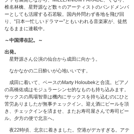
椎名林檎、星野源など数々のアーティストのバンドメンバ
ーとしても活躍する石若駿。国内外問わず各地を飛び回
り、“日本一忙しいドラマー”ともいわれる音楽家が、徒然
なるままに連載中。
～中国滞在記。～
出発。
星野源さん公演の仙台から成田に向かう。
なかなかの二日酔いが心地いいです。
成田に着いて、ベースのMarty Holoubekと合流。ピアノ
の高橋佑成はモジュラーシンセ的なものも持ち込みます。
サックスの馬場智章は機内にサックスを持ち込むのにひと
苦労ありましたが無事チェックイン。迎え酒にビールを頂
き、チェックインを済ませ、またお寿司屋さんで寿司ビー
ル。夕方の便で北京へ。
夜22時頃、北京に着きました。空港がデカすぎる。アテ