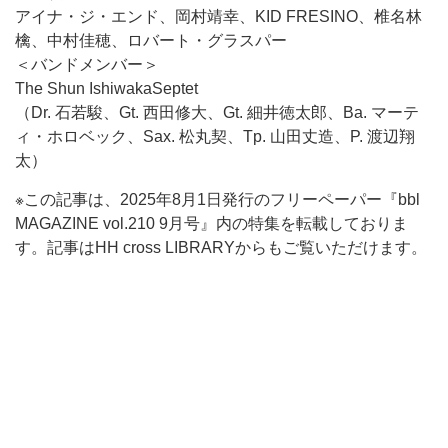
アイナ・ジ・エンド、岡村靖幸、KID FRESINO、椎名林
檎、中村佳穂、ロバート・グラスパー
＜バンドメンバー＞
The Shun IshiwakaSeptet
（Dr. 石若駿、Gt. 西田修大、Gt. 細井徳太郎、Ba. マーテ
ィ・ホロベック、Sax. 松丸契、Tp. 山田丈造、P. 渡辺翔
太）
※この記事は、2025年8月1日発行のフリーペーパー『bbl
MAGAZINE vol.210 9月号』内の特集を転載しておりま
す。記事はHH cross LIBRARYからもご覧いただけます。