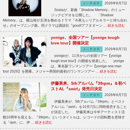
2026年8月7日
Ｊ－ＰＯＰ
Soalaが、新曲「Shadow Memory」のミュー
ジックビデオを公開した。 「Shadow
Memory」は、横山裕が主演を務めるドラマ『今夜もシリアルキラーと待ち合わ
せ』のオープニング曲。同ドラマは講談社『good!アフタヌーン …
続きを読む
yonige、全国ツアー【yonige tough
love tour】開催決定
2026年8月7日
Ｊ－ＰＯＰ
yonigeが、11月からの全国ツアー【yonige
tough love tour】の開催を発表した。 yonige
は、東名阪ワンマンツアー【yonige one man
tour 2026】を開幕。メジャー再契約後初のワンマンツアー …
続きを読む
伊藤美来、5thアルバム『39rpm』＆初ベ
ストAL『swirl』発売日決定
2026年8月7日
Ｊ－ＰＯＰ
伊藤美来が、5thアルバム『39rpm』とベスト
アルバム『swirl』を10月7日に同時発売すること
が決定した。 伊藤美来は今年アーティスト活
動10周年を迎える。『39rpm』というタイトルは、レコードの回転数を意味す
る「rpm」に、伊 …
続きを読む