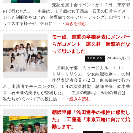
売記念握手会イベントが１２日、東京都
内で行われた。 本書は、１７歳の女子高生・石田の日常をイメー
ジした制服姿をはじめ、体育館でのチアリーディング、自宅でリラ
ックスする様子や、休日に・・・
続きを読む
モー娘。道重の卒業発表にメンバー
らがコメント 譜久村「衝撃的だな
って思いました」
2014年5月2日
TOPICS
演劇女子部 ミュージカル「ＬＩＬＩ
ＵＭ－リリウム 少女純潔歌劇－」の制
作発表記者会見が２日、東京都内で行わ
れ、出演者でモーニング娘。’１４の譜久村聖、鞘師里保、鈴木香
音、石田亜佑美ほかが登場した。 主演の鞘師は「今回の舞台は、
私たちがバンパイアの役に挑・・・
続きを読む
鞘師里保「浅田選手の根性に感動し
た」 工藤遥「東京五輪に向けて始
動します」