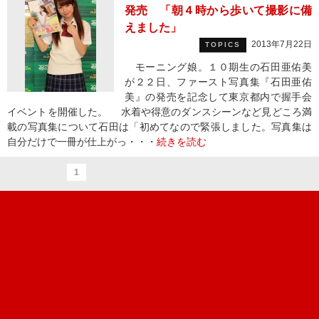
発売 「朝４時から歩いて撮影に備
えました」
2013年7月22日
TOPICS
モーニング娘。１０期生の石田亜佑美
が２２日、ファースト写真集『石田亜佑
美』の発売を記念して東京都内で握手会
イベントを開催した。 水着や得意のダンスシーンなど見どころ満
載の写真集について石田は「初めてなので緊張しました。写真集は
自分だけで一冊が仕上がっ・・・
続きを読む
1