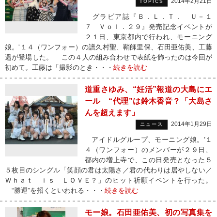
2014年2月21日
TOPICS
グラビア誌『Ｂ．Ｌ．Ｔ． Ｕ－１
７ Ｖｏｌ．２９』発売記念イベントが
２１日、東京都内で行われ、モーニング
娘。'１４（ワンフォー）の譜久村聖、鞘師里保、石田亜佑美、工藤
遥が登場した。 この４人の組み合わせで表紙を飾ったのは今回が
初めて。工藤は「撮影のとき・・・
続きを読む
道重さゆみ、“妊活”報道の大島にエ
ール “代理”は鈴木香音？「大島さ
んを超えます」
2014年1月29日
ニュース
アイドルグループ、モーニング娘。’１
４（ワンフォー）のメンバーが２９日、
都内の増上寺で、この日発売となった５
５枚目のシングル「笑顔の君は太陽さ／君の代わりは居やしない／
Ｗｈａｔ ｉｓ ＬＯＶＥ？」のヒット祈願イベントを行った。
“勝運”を招くといわれる・・・
続きを読む
モー娘。石田亜佑美、初の写真集を