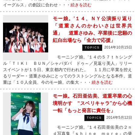
イーグルス」の創設に合わせ・・・
続きを読む
モー娘。’１４、ＮＹ公演振り返り
「道重さんのかわいさは世界共
通」 道重さゆみ、卒業後に悲願の
紅白出場なら「全力で応援」
2014年10月15日
TOPICS
モーニング娘。’１４の５７ｔｈシング
ル「ＴＩＫＩ ＢＵＮ／シャバダバ ドゥ～／見返り美人」リリー
スイベントが１５日、東京都内で行われた。 １１月に卒業を控え
るリーダー・道重さゆみにとってのラストシングルとなる本作。道
重は「１０人全員、今のモー娘。の集大・・・
続きを読む
モー娘。石田亜佑美、道重卒業の心
境明かす “スベリキャラ”から心機
一転「もっと発言に責任を」
2014年5月12日
TOPICS
モーニング娘。’１４石田亜佑美の２ｎ
ｄ写真集『ｓｈｉｎｅ ｍｏｒｅ』の発