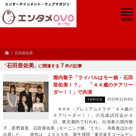
MENU
石田亜佑美
石田亜佑美
７
「
」に関連する
件の記事
堀内敬子「ライバルはモー娘・石田
亜佑美！？」 「４４歳のチアリー
ダー！！」で共演
2015年12月4日
TOPICS
ＮＨＫ・プレミアムドラマ「４４歳の
チアリーダー！！」の完成試写会が４
日、東京都内で行われ、出演者の堀内敬
子、星野真里、石田亜佑美（モーニング娘。'１５）、寺島進ほかが
出席した。 本作は、２００５年、新生球団「東北楽天ゴールデン