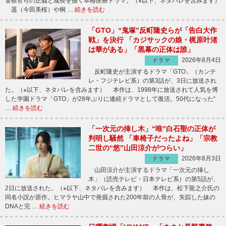
警察官らの正義と成長を描く本格医療ドラマ。（※以下、ネタバレを含みます）
遥（今田美桜）や桐 …
続きを読む
「GTO」“鬼塚”反町隆史らが「告白大作
戦」を決行 「カジサックの娘・梶原叶渚
は華がある」「黒幕の正体は誰」
2026年8月4日
ドラマ
反町隆史が主演するドラマ「GTO」（カンテ
レ・フジテレビ系）の第3話が、3日に放送され
た。（※以下、ネタバレを含みます） 本作は、1998年に放送されて人気を博
した学園ドラマ「GTO」が28年ぶりに連続ドラマとして復活。50代になった“
…
続きを読む
「一次元の挿し木」“唯”白石聖の正体が
判明し騒然 「車椅子だったよね」「宗教
二世の“悠”山田涼介がつらい」
2026年8月3日
ドラマ
山田涼介が主演するドラマ「一次元の挿し
木」（読売テレビ・日本テレビ系）の第5話が、
2日に放送された。（※以下、ネタバレを含みます） 本作は、松下龍之介氏の
同名小説が原作。ヒマラヤ山中で発掘された200年前の人骨が、失踪した妹の
DNAと完 …
続きを読む