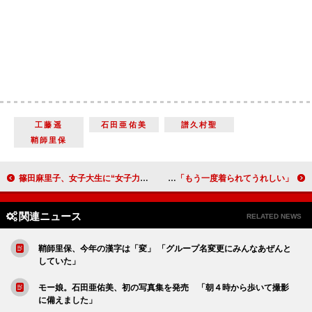
工藤遥
石田亜佑美
譜久村聖
鞘師里保
篠田麻里子、女子大生に“女子力”を指南 「最初はショートカットが本当に嫌だった」
ＡＫＢ４８田名部、ハーロックのコスプレを披露 「もう一度着られてうれしい」
関連ニュース
RELATED NEWS
鞘師里保、今年の漢字は「変」 「グループ名変更にみんなあぜんと
していた」
モー娘。石田亜佑美、初の写真集を発売 「朝４時から歩いて撮影
に備えました」