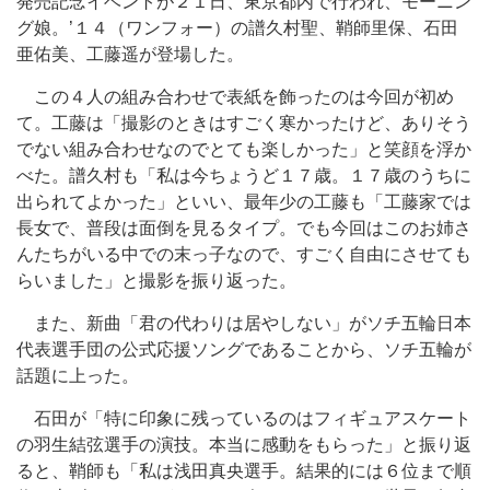
発売記念イベントが２１日、東京都内で行われ、モーニン
グ娘。’１４（ワンフォー）の譜久村聖、鞘師里保、石田
亜佑美、工藤遥が登場した。
この４人の組み合わせで表紙を飾ったのは今回が初め
て。工藤は「撮影のときはすごく寒かったけど、ありそう
でない組み合わせなのでとても楽しかった」と笑顔を浮か
べた。譜久村も「私は今ちょうど１７歳。１７歳のうちに
出られてよかった」といい、最年少の工藤も「工藤家では
長女で、普段は面倒を見るタイプ。でも今回はこのお姉さ
んたちがいる中での末っ子なので、すごく自由にさせても
らいました」と撮影を振り返った。
また、新曲「君の代わりは居やしない」がソチ五輪日本
代表選手団の公式応援ソングであることから、ソチ五輪が
話題に上った。
石田が「特に印象に残っているのはフィギュアスケート
の羽生結弦選手の演技。本当に感動をもらった」と振り返
ると、鞘師も「私は浅田真央選手。結果的には６位まで順