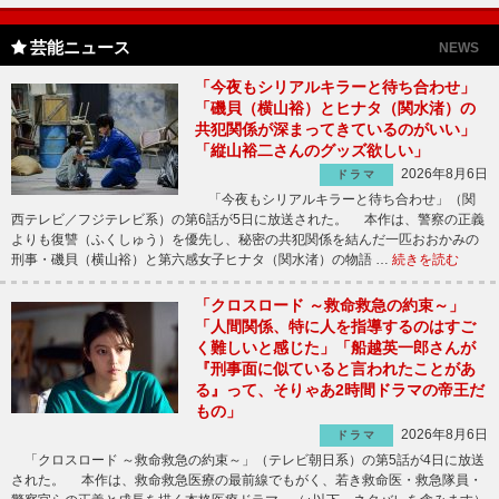
芸能ニュース
NEWS
「今夜もシリアルキラーと待ち合わせ」
「磯貝（横山裕）とヒナタ（関水渚）の
共犯関係が深まってきているのがいい」
「縦山裕二さんのグッズ欲しい」
2026年8月6日
ドラマ
「今夜もシリアルキラーと待ち合わせ」（関
西テレビ／フジテレビ系）の第6話が5日に放送された。 本作は、警察の正義
よりも復讐（ふくしゅう）を優先し、秘密の共犯関係を結んだ一匹おおかみの
刑事・磯貝（横山裕）と第六感女子ヒナタ（関水渚）の物語 …
続きを読む
「クロスロード ～救命救急の約束～」
「人間関係、特に人を指導するのはすご
く難しいと感じた」「船越英一郎さんが
『刑事面に似ていると言われたことがあ
る』って、そりゃあ2時間ドラマの帝王だ
もの」
2026年8月6日
ドラマ
「クロスロード ～救命救急の約束～」（テレビ朝日系）の第5話が4日に放送
された。 本作は、救命救急医療の最前線でもがく、若き救命医・救急隊員・