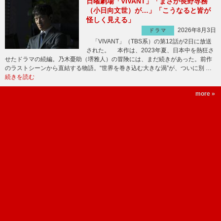
日曜劇場「VIVANT」「まさか長野専務
（小日向文世）が…」「こうなると皆が
怪しく見える」
2026年8月3日
ドラマ
「VIVANT」（TBS系）の第12話が2日に放送
された。 本作は、2023年夏、日本中を熱狂さ
せたドラマの続編。乃木憂助（堺雅人）の冒険には、まだ続きがあった。前作
のラストシーンから直結する物語。“世界を巻き込む大きな渦”が、ついに別 …
続きを読む
more »