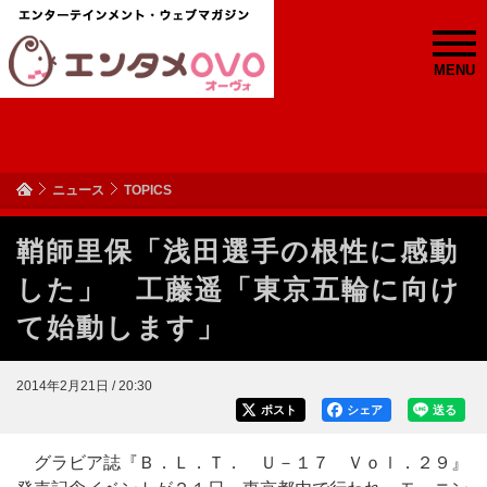
MENU
ニュース
TOPICS
鞘師里保「浅田選手の根性に感動
した」 工藤遥「東京五輪に向け
て始動します」
2014年2月21日 / 20:30
ポスト
シェア
送る
グラビア誌『Ｂ．Ｌ．Ｔ． Ｕ－１７ Ｖｏｌ．２９』