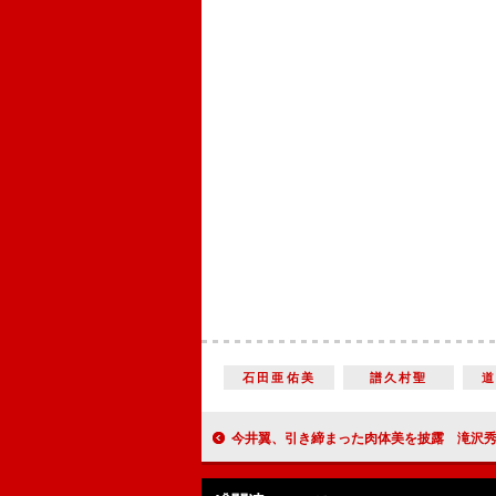
石田亜佑美
譜久村聖
今井翼、引き締まった肉体美を披露 滝沢秀明の腹筋を「バーモントカ