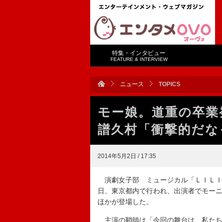
特集・インタビュー
FEATURE & INTERVIEW
ニュース
TOPICS
モー娘。道重の卒
譜久村「衝撃的だな
2014年5月2日 / 17:35
演劇女子部 ミュージカル「ＬＩＬＩ
日、東京都内で行われ、出演者でモーニ
ほかが登場した。
主演の鞘師は「今回の舞台は、私たち