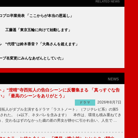
RELATED NEWS
ロプロ卒業発表 「ここからが本当の恩返し」
」 工藤遥「東京五輪に向けて始動します」
ル “代理”は鈴木香音？「大島さんを超えます」
ループ名変更にみんなあぜんとしていた」
NEWS
ト」“澄晴”寺西拓人の告白シーンに反響集まる 「真っすぐな告
い」「最高のシーンをありがとう」
2026年8月7日
ドラマ
拓人がダブル主演するドラマ「ラストノート」（フジテレビ系）の第5
送された。（※以下、ネタバレを含みます） 本作は、環境も積み重ねてき
う、交わるはずのなかった歳の差の男女が静かに引かれ合い、人生で …