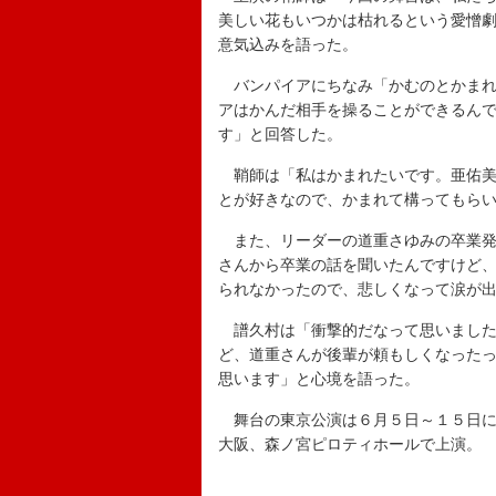
美しい花もいつかは枯れるという愛憎
意気込みを語った。
バンパイアにちなみ「かむのとかまれ
アはかんだ相手を操ることができるん
す」と回答した。
鞘師は「私はかまれたいです。亜佑美
とが好きなので、かまれて構ってもら
また、リーダーの道重さゆみの卒業発
さんから卒業の話を聞いたんですけど
られなかったので、悲しくなって涙が
譜久村は「衝撃的だなって思いました
ど、道重さんが後輩が頼もしくなった
思います」と心境を語った。
舞台の東京公演は６月５日～１５日に
大阪、森ノ宮ピロティホールで上演。