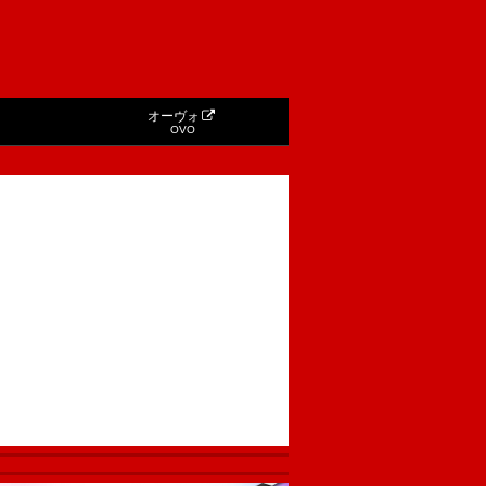
オーヴォ
OVO