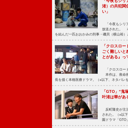
「今夜もシリ
渚）の共犯関
い」
「今夜もシリア
放送された。 
を結んだ一匹おおかみの刑事・磯貝（横山裕）
「クロスロー
ごく難しいと
とがある』っ
「クロスロード
本作は、救命救
長を描く本格医療ドラマ。（※以下、ネタバレ
「GTO」“
叶渚は華があ
反町隆史が主演
された。（※以
園ドラマ「GTO