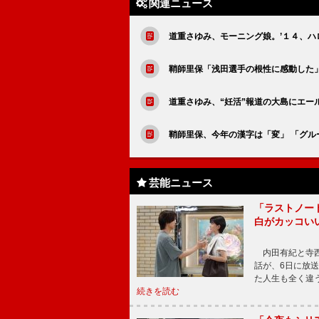
関連ニュース
道重さゆみ、モーニング娘。’１４、ハ
鞘師里保「浅田選手の根性に感動した
道重さゆみ、“妊活”報道の大島にエー
鞘師里保、今年の漢字は「変」 「グ
芸能ニュース
「ラストノー
白がカッコい
内田有紀と寺西
話が、6日に放
た人生も全く違
続きを読む