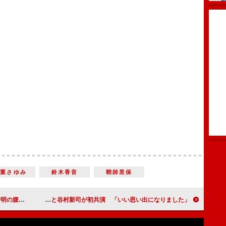
道重さゆみ
鈴木香音
鞘師里保
レーみたい」
吉田拓郎と谷村新司が初共演 「いい思い出になりました」