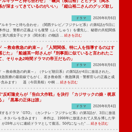
アルキラーと待ち合わせ」「磯貝（横山裕）とヒナタ（関水
係が深まってきているのがいい」「縦山裕二さんのグッズ欲し
2026年8月6日
ドラマ
ルキラーと待ち合わせ」（関西テレビ／フジテレビ系）の第6話が5日に
本作は、警察の正義よりも復讐（ふくしゅう）を優先し、秘密の共犯関係
と第六感女子ヒナタ（関水渚）の物語 …
続きを読む
ド ～救命救急の約束～」「人間関係、特に人を指導するのはす
感じた」「船越英一郎さんが『刑事面に似ていると言われたこ
て、そりゃあ2時間ドラマの帝王だもの」
2026年8月6日
ドラマ
 ～救命救急の約束～」（テレビ朝日系）の第5話が4日に放送された。
急医療の最前線でもがく、若き救命医・救急隊員・警察官らの正義と成
を含みます） 遥（今田美桜）や桐 …
続きを読む
鬼塚”反町隆史らが「告白大作戦」を決行 「カジサックの娘・梶原
る」「黒幕の正体は誰」
2026年8月4日
ドラマ
するドラマ「GTO」（カンテレ・フジテレビ系）の第3話が、3日に放送
下、ネタバレを含みます） 本作は、1998年に放送されて人気を博した学
」が28年ぶりに連続ドラマとして復活。50代になった“ …
続きを読む