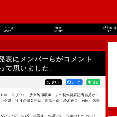
ニュース
音楽
特別企画
NEWS
MUSIC
PR
業発表にメンバーらがコメント
って思いました」
ポスト
シェア
送る
ＵＭ－リリウム 少女純潔歌劇－」の制作発表記者会見が２
ング娘。’１４の譜久村聖、鞘師里保、鈴木香音、石田亜佑美
がバンパイアの役に挑戦するお話です。永遠のものはない、