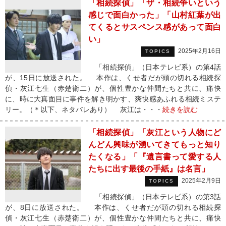
「相続探偵」「ザ・相続争いという
感じで面白かった」「山村紅葉が出
てくるとサスペンス感があって面白
い」
2025年2月16日
TOPICS
「相続探偵」（日本テレビ系）の第4話
が、15日に放送された。 本作は、くせ者だが頭の切れる相続探
偵・灰江七生（赤楚衛二）が、個性豊かな仲間たちと共に、痛快
に、時に大真面目に事件を解き明かす、爽快感あふれる相続ミステ
リー。（＊以下、ネタバレあり） 灰江は・・・
続きを読む
「相続探偵」「灰江という人物にど
んどん興味が湧いてきてもっと知り
たくなる」「『遺言書って愛する人
たちに出す最後の手紙』は名言」
2025年2月9日
TOPICS
「相続探偵」（日本テレビ系）の第3話
が、8日に放送された。 本作は、くせ者だが頭の切れる相続探
偵・灰江七生（赤楚衛二）が、個性豊かな仲間たちと共に、痛快