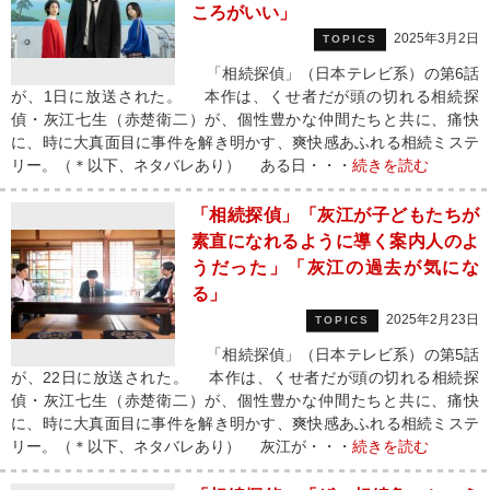
ころがいい」
2025年3月2日
TOPICS
「相続探偵」（日本テレビ系）の第6話
が、1日に放送された。 本作は、くせ者だが頭の切れる相続探
偵・灰江七生（赤楚衛二）が、個性豊かな仲間たちと共に、痛快
に、時に大真面目に事件を解き明かす、爽快感あふれる相続ミステ
リー。（＊以下、ネタバレあり） ある日・・・
続きを読む
「相続探偵」「灰江が子どもたちが
素直になれるように導く案内人のよ
うだった」「灰江の過去が気にな
る」
2025年2月23日
TOPICS
「相続探偵」（日本テレビ系）の第5話
が、22日に放送された。 本作は、くせ者だが頭の切れる相続探
偵・灰江七生（赤楚衛二）が、個性豊かな仲間たちと共に、痛快
に、時に大真面目に事件を解き明かす、爽快感あふれる相続ミステ
リー。（＊以下、ネタバレあり） 灰江が・・・
続きを読む