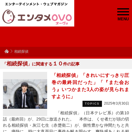
MENU
相続探偵
相続探偵
１０
「
」に関連する
件の記事
「相続探偵」「きれいにすっきり圧
巻の最終回だった」「『また会お
う』いつかまた3人の姿が見られま
すように」
2025年3月30日
TOPICS
「相続探偵」（日本テレビ系）の第10
話（最終回）が、29日に放送された。 本作は、くせ者だが頭の切
れる相続探偵・灰江七生（赤楚衛二）が、個性豊かな仲間たちと共
に、痛快に、時に大真面目に事件を解き明かす、爽快感あふれる相