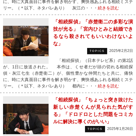
に、時に大真面目に事件を解き明かす、爽快感あふれる相続ミステ
リー。（＊以下、ネタバレあり） 灰江の・・・
続きを読む
「相続探偵」「赤楚衛二の多彩な演
技が光る」「宮内ひとみと結婚でき
るなら殺されてもいいわけないよ
な」
2025年2月2日
TOPICS
「相続探偵」（日本テレビ系）の第2話
が、1日に放送された。 本作は、くせ者だが頭の切れる相続探
偵・灰江七生（赤楚衛二）が、個性豊かな仲間たちと共に、痛快
に、時に大真面目に事件を解き明かす、爽快感あふれる相続ミステ
リー。（＊以下、ネタバレあり） 都内に・・・
続きを読む
「相続探偵」「ちょっと突き抜けた
新しい赤楚くんが見られた気がす
る」「ドロドロとした問題をコミカ
ルに解決に導くのがいい」
2025年1月26日
TOPICS