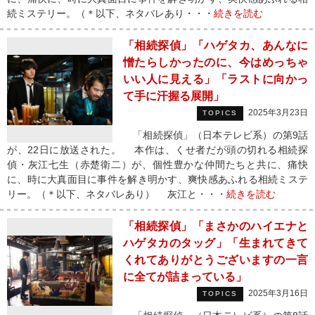
続ミステリー。（＊以下、ネタバレあり・・・
続きを読む
「相続探偵」「ハゲタカ、あんなに
憎たらしかったのに、今はめっちゃ
いい人に見える」「ラストに向かっ
て手に汗握る展開」
2025年3月23日
TOPICS
「相続探偵」（日本テレビ系）の第9話
が、22日に放送された。 本作は、くせ者だが頭の切れる相続探
偵・灰江七生（赤楚衛二）が、個性豊かな仲間たちと共に、痛快
に、時に大真面目に事件を解き明かす、爽快感あふれる相続ミステ
リー。（＊以下、ネタバレあり） 灰江と・・・
続きを読む
「相続探偵」「まさかのハイエナと
ハゲタカのタッグ」「生まれてきて
くれてありがとうございますの一言
に全てが詰まっている」
2025年3月16日
TOPICS