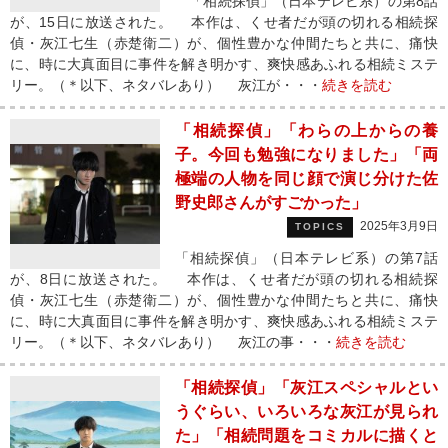
「相続探偵」（日本テレビ系）の第8話
が、15日に放送された。 本作は、くせ者だが頭の切れる相続探
偵・灰江七生（赤楚衛二）が、個性豊かな仲間たちと共に、痛快
に、時に大真面目に事件を解き明かす、爽快感あふれる相続ミステ
リー。（＊以下、ネタバレあり） 灰江が・・・
続きを読む
「相続探偵」「わらの上からの養
子。今回も勉強になりました」「両
極端の人物を同じ顔で演じ分けた佐
野史郎さんがすごかった」
2025年3月9日
TOPICS
「相続探偵」（日本テレビ系）の第7話
が、8日に放送された。 本作は、くせ者だが頭の切れる相続探
偵・灰江七生（赤楚衛二）が、個性豊かな仲間たちと共に、痛快
に、時に大真面目に事件を解き明かす、爽快感あふれる相続ミステ
リー。（＊以下、ネタバレあり） 灰江の事・・・
続きを読む
「相続探偵」「灰江スペシャルとい
うぐらい、いろいろな灰江が見られ
た」「相続問題をコミカルに描くと