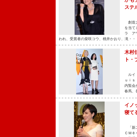
ステ
創造力
を当て
ラ ア
われ、受賞者の柴咲コウ、桃井かおり、滝・・
木村
ト・
ルイ・
ｕｉｓ
内覧会
春馬、
イノ
寝て
「新ヱ
ＣＭキ