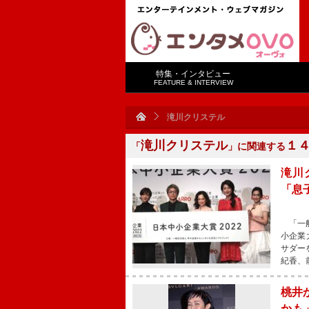
特集・インタビュー
FEATURE & INTERVIEW
滝川クリステル
滝川クリステル
１
「
」に関連する
滝川
「息
「一般
小企業
サダー
紀香、
桃井
かも