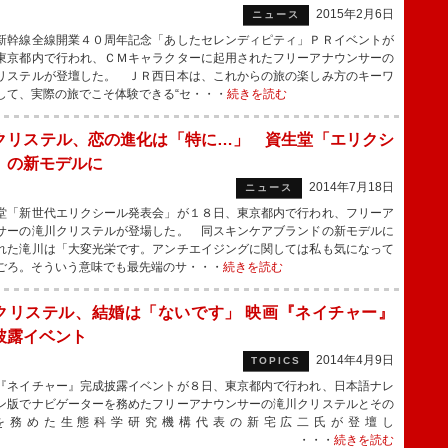
2015年2月6日
ニュース
幹線全線開業４０周年記念「あしたセレンディピティ」ＰＲイベントが
東京都内で行われ、ＣＭキャラクターに起用されたフリーアナウンサーの
リステルが登壇した。 ＪＲ西日本は、これからの旅の楽しみ方のキーワ
して、実際の旅でこそ体験できる“セ・・・
続きを読む
クリステル、恋の進化は「特に…」 資生堂「エリクシ
」の新モデルに
2014年7月18日
ニュース
「新世代エリクシール発表会」が１８日、東京都内で行われ、フリーア
サーの滝川クリステルが登場した。 同スキンケアブランドの新モデルに
れた滝川は「大変光栄です。アンチエイジングに関しては私も気になって
ごろ。そういう意味でも最先端のサ・・・
続きを読む
クリステル、結婚は「ないです」 映画『ネイチャー』
披露イベント
2014年4月9日
TOPICS
ネイチャー』完成披露イベントが８日、東京都内で行われ、日本語ナレ
ン版でナビゲーターを務めたフリーアナウンサーの滝川クリステルとその
を務めた生態科学研究機構代表の新宅広二氏が登壇し
た。 ・・・
続きを読む