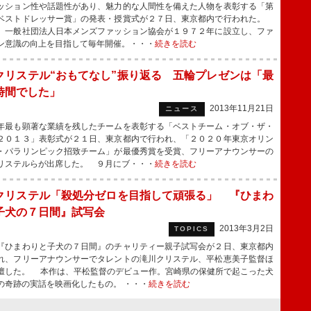
ション性や話題性があり、魅力的な人間性を備えた人物を表彰する「第
ベストドレッサー賞」の発表・授賞式が２７日、東京都内で行われた。
、一般社団法人日本メンズファッション協会が１９７２年に設立し、ファ
ン意識の向上を目指して毎年開催。・・・
続きを読む
クリステル“おもてなし”振り返る 五輪プレゼンは「最
時間でした」
2013年11月21日
ニュース
最も顕著な業績を残したチームを表彰する「ベストチーム・オブ・ザ・
２０１３」表彰式が２１日、東京都内で行われ、「２０２０年東京オリン
・パラリンピック招致チーム」が最優秀賞を受賞、フリーアナウンサーの
リステルらが出席した。 ９月にブ・・・
続きを読む
クリステル「殺処分ゼロを目指して頑張る」 『ひまわ
子犬の７日間』試写会
2013年3月2日
TOPICS
ひまわりと子犬の７日間』のチャリティー親子試写会が２日、東京都内
れ、フリーアナウンサーでタレントの滝川クリステル、平松恵美子監督ほ
壇した。 本作は、平松監督のデビュー作。宮崎県の保健所で起こった犬
の奇跡の実話を映画化したもの。 ・・・
続きを読む