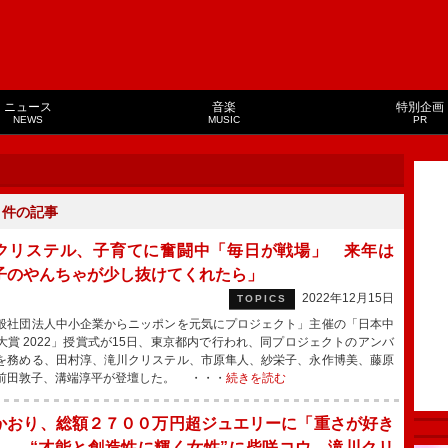
ニュース
音楽
特別企画
NEWS
MUSIC
PR
４
件の記事
クリステル、子育てに奮闘中「毎日が戦場」 来年は
子のやんちゃが少し抜けてくれたら」
2022年12月15日
TOPICS
社団法人中小企業からニッポンを元気にプロジェクト」主催の「日本中
大賞 2022」授賞式が15日、東京都内で行われ、同プロジェクトのアンバ
を務める、田村淳、滝川クリステル、市原隼人、紗栄子、永作博美、藤原
前田敦子、溝端淳平が登壇した。 ・・・
続きを読む
かおり、総額２７００万円超ジュエリーに「重さが好き
」 “才能と創造性に輝く女性”に柴咲コウ、滝川クリ