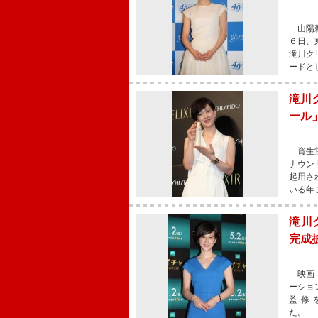
山陽新
６日、
滝川ク
ードと
滝川
ール
資生堂
ナウン
起用さ
いる年
滝川
完成
映画『
ーショ
監修