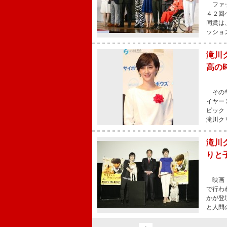
ファッ
４２回
同賞は
ッショ
滝川
高の
その年
イヤー
ピック
滝川ク
滝川
りと
映画『
で行わ
かが登
と人間