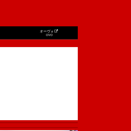
オーヴォ
OVO