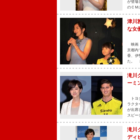
が登場
のＣＭ
津川
な女
映画『
京都内
香、伊
た。 
滝川
ーミ
トヨタ
ラクタ
が出席
スピー
滝川
ディ