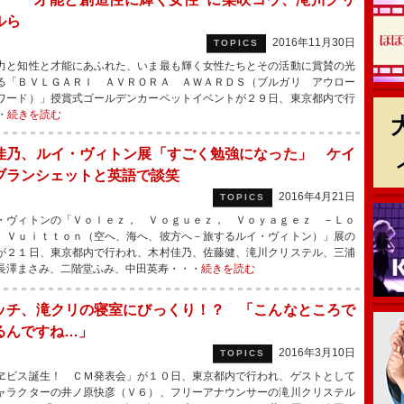
ルら
2016年11月30日
TOPICS
と知性と才能にあふれた、いま最も輝く女性たちとその活動に賞賛の光
る「ＢＶＬＧＡＲＩ ＡＶＲＯＲＡ ＡＷＡＲＤＳ（ブルガリ アウロー
ワード）」授賞式ゴールデンカーペットイベントが２９日、東京都内で行
・
続きを読む
佳乃、ルイ・ヴィトン展「すごく勉強になった」 ケイ
ブランシェットと英語で談笑
2016年4月21日
TOPICS
ヴィトンの「Ｖｏｌｅｚ， Ｖｏｇｕｅｚ， Ｖｏｙａｇｅｚ －Ｌｏ
 Ｖｕｉｔｔｏｎ（空へ、海へ、彼方へ－旅するルイ・ヴィトン）」展の
が２１日、東京都内で行われ、木村佳乃、佐藤健、滝川クリステル、三浦
長澤まさみ、二階堂ふみ、中田英寿・・・
続きを読む
ッチ、滝クリの寝室にびっくり！？ 「こんなところで
るんですね…」
2016年3月10日
TOPICS
ビス誕生！ ＣＭ発表会」が１０日、東京都内で行われ、ゲストとして
ャラクターの井ノ原快彦（Ｖ６）、フリーアナウンサーの滝川クリステル