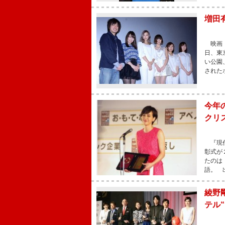
増田
映画『
日、東
い公園
された
今年
クリ
『現代
彰式が
たのは
語。 
綾野
テル