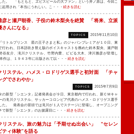
した。 「もともと、ヱビスビールの大ファン」という井ノ原は、今回こ
に起用され「本当にうれしい。こ・・・
続きを読む
雅彦と瀬戸朝香、子役の鈴木梨央を絶賛 「将来、立派
優さんになる」
2015年11月10日
TOPICS
リトルプリンス 星の王子さまと私』のジャパンプレミアが１０日、東
で行われ、日本語吹き替え版のボイスキャストを務めた鈴木梨央、瀬戸朝
勢谷友介、滝川クリステル、竹野内豊、ビビる大木、津川雅彦が登壇し
本作は、１９４３年に出版されて以・・・
続きを読む
クリステル、ハメス・ロドリゲス選手と初対面 「チャ
ングでさわやか」
2015年7月9日
TOPICS
の新型「シエンタ」記者発表会が９日、東京都内で行われ、新ＣＭキャ
ーの滝川クリステル、サッカーコロンビア代表のハメス・ロドリゲス選手
した。 発表会の冒頭では滝川が１人でステージに登場し、オープニング
チで新型「シエンタ」のお披露目に・・・
続きを読む
クリステル、旅の魅力は「予期せぬ出会い」 “セレン
ピティ体験”を語る