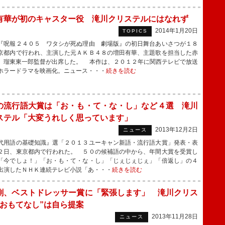
有華が初のキャスター役 滝川クリステルにはなれず
2014年1月20日
TOPICS
呪報２４０５ ワタシが死ぬ理由 劇場版』の初日舞台あいさつが１８
京都内で行われ、主演した元ＡＫＢ４８の増田有華、主題歌を担当した赤
、瑠東東一郎監督が出席した。 本作は、２０１２年に関西テレビで放送
ホラードラマを映画化。ニュース・・・
続きを読む
の流行語大賞は「お・も・て・な・し」など４選 滝川
ステル「大変うれしく思っています」
2013年12月2日
ニュース
用語の基礎知識』選「２０１３ユーキャン新語・流行語大賞」発表・表
２日、東京都内で行われた。 ５０の候補語の中から、年間大賞を受賞し
「今でしょ！」「お・も・て・な・し」「じぇじぇじぇ」「倍返し」の４
出演したＮＨＫ連続テレビ小説「あ・・・
続きを読む
剛、ベストドレッサー賞に「緊張します」 滝川クリス
“おもてなし”は自ら提案
2013年11月28日
ニュース