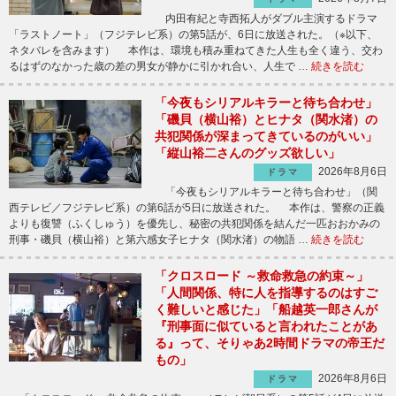
内田有紀と寺西拓人がダブル主演するドラマ
「ラストノート」（フジテレビ系）の第5話が、6日に放送された。（※以下、
ネタバレを含みます） 本作は、環境も積み重ねてきた人生も全く違う、交わ
るはずのなかった歳の差の男女が静かに引かれ合い、人生で …
続きを読む
「今夜もシリアルキラーと待ち合わせ」
「磯貝（横山裕）とヒナタ（関水渚）の
共犯関係が深まってきているのがいい」
「縦山裕二さんのグッズ欲しい」
2026年8月6日
ドラマ
「今夜もシリアルキラーと待ち合わせ」（関
西テレビ／フジテレビ系）の第6話が5日に放送された。 本作は、警察の正義
よりも復讐（ふくしゅう）を優先し、秘密の共犯関係を結んだ一匹おおかみの
刑事・磯貝（横山裕）と第六感女子ヒナタ（関水渚）の物語 …
続きを読む
「クロスロード ～救命救急の約束～」
「人間関係、特に人を指導するのはすご
く難しいと感じた」「船越英一郎さんが
『刑事面に似ていると言われたことがあ
る』って、そりゃあ2時間ドラマの帝王だ
もの」
2026年8月6日
ドラマ