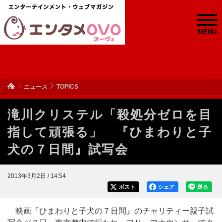
MENU
ニュース
TOPICS
滝川クリステル「殺処分ゼロを目
指して頑張る」 『ひまわりと子
犬の７日間』試写会
2013年3月2日 / 14:54
ポスト
シェア
送る
映画『ひまわりと子犬の７日間』のチャリティー親子試