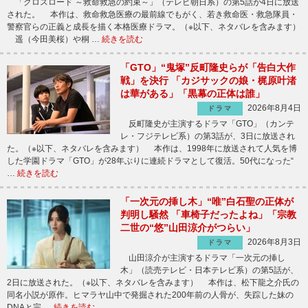
「クロスロード ～救命救急の約束～」（テレビ朝日系）の第5話が4日に放送
された。 本作は、救命救急医療の最前線でもがく、若き救命医・救急隊員・
警察官らの正義と成長を描く本格医療ドラマ。（※以下、ネタバレを含みます）
遥（今田美桜）や桐 …
続きを読む
「GTO」“鬼塚”反町隆史らが「告白大作
戦」を決行 「カジサックの娘・梶原叶渚
は華がある」「黒幕の正体は誰」
2026年8月4日
ドラマ
反町隆史が主演するドラマ「GTO」（カンテ
レ・フジテレビ系）の第3話が、3日に放送され
た。（※以下、ネタバレを含みます） 本作は、1998年に放送されて人気を博
した学園ドラマ「GTO」が28年ぶりに連続ドラマとして復活。50代になった“
…
続きを読む
「一次元の挿し木」“唯”白石聖の正体が
判明し騒然 「車椅子だったよね」「宗教
二世の“悠”山田涼介がつらい」
2026年8月3日
ドラマ
山田涼介が主演するドラマ「一次元の挿し
木」（読売テレビ・日本テレビ系）の第5話が、
2日に放送された。（※以下、ネタバレを含みます） 本作は、松下龍之介氏の
同名小説が原作。ヒマラヤ山中で発掘された200年前の人骨が、失踪した妹の
DNAと完 …
続きを読む