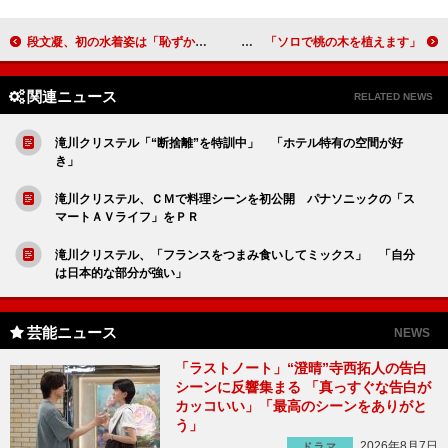
段文凝、初の水着姿は「恥ずかしかった」 「将来は日本と中国の懸け橋に」
ももち、新ユニットに入れず嘆く 「ソロで桃の木を植えます」
関連ニュース
RELATED NEWS
滝川クリステル「“断捨離”を特訓中」 「ホテル特有の空間が好
き」
滝川クリステル、ＣＭで料理シーンを初公開 パナソニックの「ス
マートＡＶライフ」をＰＲ
滝川クリステル、「フランスをつまみ食いしてミックス」 「自分
は日本的な部分が強い」
芸能ニュース
NEWS
「ラストノート」“澄晴”寺西拓人の告白
シーンに反響集まる 「真っすぐな告白が
カッコいい」「最高のシーンをありがと
う」
2026年8月7日
ドラマ