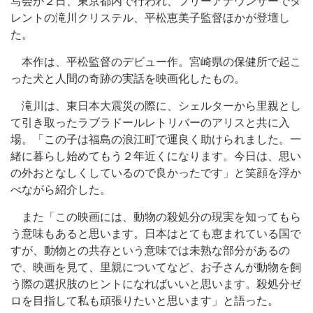
写会が２日、東京都内で行われ、フリーアナウンサーでタ
レントの滝川クリステル、平松恵美子監督ほかが登壇し
た。
本作は、平松監督のデビュー作。宮崎県の保健所で起こ
った犬と人間の奇跡の実話を映画化したもの。
滝川は、東日本大震災の際に、シェルターから里親とし
て引き取ったラブラドールレトリバーのアリスと共に入
場。「この子は福島の浪江町で運良く助けられました。一
緒に暮らし始めてもう２年近くになります。今日は、思い
の外おとなしくしているので良かったです」と笑顔を浮か
べながら紹介した。
また「この映画には、動物の殺処分の現実を知ってもら
う意味もあると思います。日本はとても恵まれている国で
すが、動物との共存という意味では未熟な部分があるの
で、映画を見て、里親についてなど、お子さんが動物を飼
う際の選択肢のヒントになればいいと思います。殺処分ゼ
ロを目指して私も頑張りたいと思います」と語った。