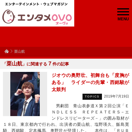
MENU
栗山航
栗山航
７
「
」に関連する
件の記事
ジオウの奥野壮、初舞台も「度胸が
ある」 ライダーの先輩・西銘駿が
太鼓判
2019年7月19日
TOPICS
男劇団 青山表参道Ｘ第２回公演「Ｅ
ＮＤＬＥＳＳ ＲＥＰＥＡＴＥＲＳ－エ
ンドレスリピーターズ－」の囲み取材が
１８日、東京都内で行われ、出演者の栗山航、塩野瑛久、飯島寛
騎、西銘駿、定本楓馬、奥野壮が登壇した。 本作は、「ＲＵＢ