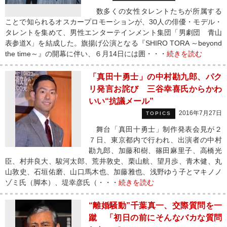
数多くの女性タレントたちが所属する
ことで知られるオスカープロモーションが、30人の俳優・モデル・
タレントを集めて、男性エンターテインメント集団「男劇団 青山
表参道X」を結成した。旗揚げ公演となる『SHIRO TORA ～beyond
the time～』の開幕に伴い、６月14日には囲・・・
続きを読む
「真田十勇士」の中村勘九郎、パク
リ発言お詫び 三谷幸喜氏からかわ
いい“抗議メール”
2016年7月27日
TOPICS
舞台「真田十勇士」制作発表会見が２
７日、東京都内で行われ、出演者の中村
勘九郎、加藤和樹、篠田麻里子、高橋光
臣、村井良大、駿河太郎、荒井敦史、栗山航、望月歩、青木健、丸
山敦史、石垣佑磨、山口馬木也、加藤雅也、浅野ゆう子とマキノノ
ゾミ氏（脚本）、堤幸彦氏（・・・
続きを読む
“離婚騒動”千葉真一、交際質問を一
蹴 「初日の前にそんなバカな質問