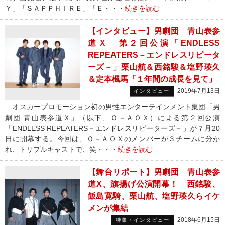
Ｙ」「ＳＡＰＰＨＩＲＥ」「Ｅ・・・
続きを読む
【インタビュー】男劇団 青山表参
道Ｘ 第２回公演「ENDLESS
REPEATERS－エンドレスリピータ
ーズ－」栗山航＆西銘駿＆塩野瑛久
＆定本楓馬「１年間の成長を見て」
2019年7月13日
インタビュー
オスカープロモーション初の男性エンターテインメント集団「男
劇団 青山表参道Ｘ」（以下、Ｏ－ＡＯＸ）による第２回公演
「ENDLESS REPEATERS－エンドレスリピーターズ－」が７月20
日に開幕する。今回は、Ｏ－ＡＯＸのメンバーが３チームに分か
れ、トリプルキャストで、笑・・・
続きを読む
【舞台リポート】男劇団 青山表参
道X、旗揚げ公演開幕！ 西銘駿、
飯島寛騎、栗山航、塩野瑛久らイケ
メンが集結
2018年6月15日
特集・インタビュー