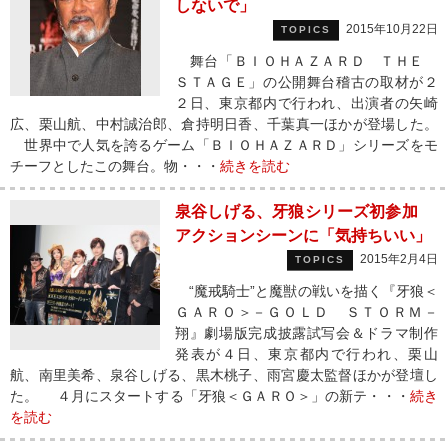
しないで」
2015年10月22日
TOPICS
舞台「ＢＩＯＨＡＺＡＲＤ ＴＨＥ
ＳＴＡＧＥ」の公開舞台稽古の取材が２
２日、東京都内で行われ、出演者の矢崎
広、栗山航、中村誠治郎、倉持明日香、千葉真一ほかが登場した。
世界中で人気を誇るゲーム「ＢＩＯＨＡＺＡＲＤ」シリーズをモ
チーフとしたこの舞台。物・・・
続きを読む
泉谷しげる、牙狼シリーズ初参加
アクションシーンに「気持ちいい」
2015年2月4日
TOPICS
“魔戒騎士”と魔獣の戦いを描く『牙狼＜
ＧＡＲＯ＞－ＧＯＬＤ ＳＴＯＲＭ－
翔』劇場版完成披露試写会＆ドラマ制作
発表が４日、東京都内で行われ、栗山
航、南里美希、泉谷しげる、黒木桃子、雨宮慶太監督ほかが登壇し
た。 ４月にスタートする「牙狼＜ＧＡＲＯ＞」の新テ・・・
続き
を読む