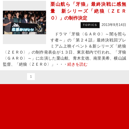
栗山航ら「牙狼」最終決戦に感無
量 新シリーズ「絶狼〈ＺＥＲ
Ｏ〉」の制作決定
2013年9月14日
TOPICS
ドラマ「牙狼〈ＧＡＲＯ〉～闇を照ら
す者～」の「第２４話」最終決戦回プレ
ミアム上映イベント＆新シリーズ「絶狼
〈ＺＥＲＯ〉」の制作発表会が１３日、東京都内で行われ、「牙狼
〈ＧＡＲＯ〉～」に出演した栗山航、青木玄徳、南里美希、横山誠
監督、「絶狼〈ＺＥＲＯ〉」・・・
続きを読む
1