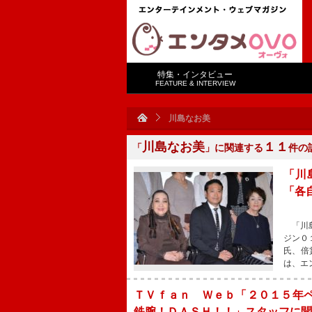
特集・インタビュー
FEATURE & INTERVIEW
川島なお美
川島なお美
１１
「
」に関連する
件の
「川
「各
「川島
ジン０
氏、倍
は、エ
ＴＶｆａｎ Ｗｅｂ「２０１５年
鉄腕！ＤＡＳＨ！！」スタッフに聞