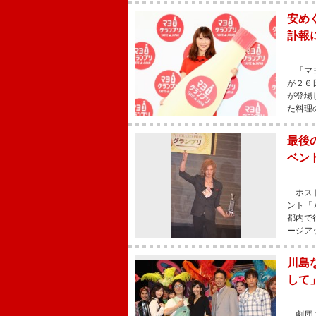
安め
訃報
「マヨ
が２６
が登場
た料理
最後
ベン
ホスト
ント「
都内で
ージア
川島
して
劇団ス