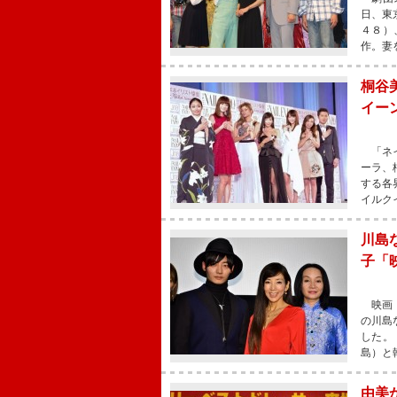
日、東
４８）
作。妻
桐谷
イー
「ネイ
ーラ、
する各
イルク
川島
子「
映画『
の川島
した。
島）と
由美