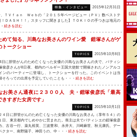
2015年12月31日
特集・インタビュー
、ＴＶｆａｎ Ｗｅｂの「２０１５年ページビュー（ＰＶ）数ベストテ
腕！ＤＡＳＨ！！」スタッフに聞きました】ＴＯＫＩＯの手つきは地元の
・・
続きを読む
ためて知る、川島なお美さんのワイン愛 鎧塚さんがゲ
のトークショー
2015年10月8日
TOPICS
4日に胆管がんのため亡くなった女優の川島なお美さんの夫で、パティシ
塚俊彦さんが8日夜、都内のベルギー王国大使館で開催されたノンアルコ
インのパーティーに登場し、トークショーを行った。このイベントは当
婦そろっての出席を予定していたことも・・・
続きを読む
なお美さん通夜に２３００人 夫・鎧塚俊彦氏「最高
できすぎた女房です」
2015年10月1日
TOPICS
４日に胆管がんのため亡くなった女優の川島なお美さん（享年５４）の
１日、東京都内でしめやかに営まれた。喪主は夫でパティシエの鎧塚俊彦
め、古谷一行、薬丸裕英、三波豊和、永井大、川崎麻世、秋元康氏、デー
ペクター、南野陽子、神田うの、中・・・
続きを読む