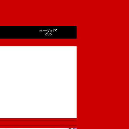
オーヴォ
OVO