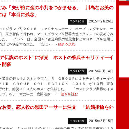
ぐみ「夫が娘に金の小判をつかませる」 川島なお美の
には「本当に残念」
2015年9月26日
TOPICS
１グランプリ２０１５ ファイナルステージ」オープニングセレモニー
日、東京都内で行われ、マヨ１グランプリ親善大使でタレントの安めぐみ
した。 イベントは、全国４７都道府県の地元食材とマヨネーズを使用し
の頂点を決定する大会。 安は・・・
続きを読む
の“伝説のホスト”に渚光 ホストの祭典チャリティーイ
ト開催
2015年8月14日
TOPICS
業界の最大手ホストクラブＡＩＲ ＧＲＯＵＰによるチャリティーイベ
ＡＩＲ ＧＲＯＵＰ ＣＯＬＬＥＣＴＩＯＮ ２０１５」が１３日、東京
行われ、総勢３００人のホストが集結した。 「ホストクラブ業界のイメ
ップ」をテーマに年に一度開催さ・・・
続きを読む
なお美、恋人役の黒田アーサーに注文 「結婚指輪を外
」
2015年5月15日
TOPICS
イセイ・ミュージカル公演「広い宇宙の中で」の公開舞台稽古が１５