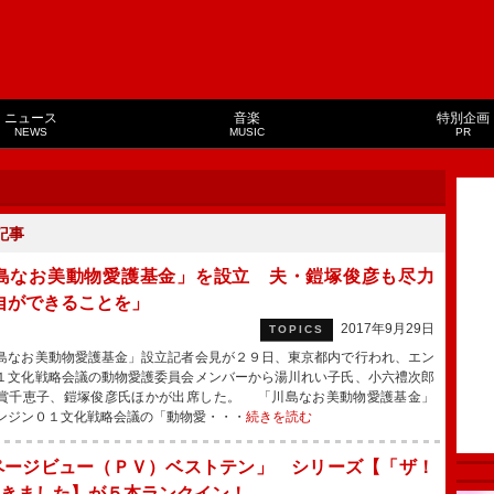
ニュース
音楽
特別企画
NEWS
MUSIC
PR
記事
島なお美動物愛護基金」を設立 夫・鎧塚俊彦も尽力
自ができることを」
2017年9月29日
TOPICS
なお美動物愛護基金」設立記者会見が２９日、東京都内で行われ、エン
１文化戦略会議の動物愛護委員会メンバーから湯川れい子氏、小六禮次郎
賞千恵子、鎧塚俊彦氏ほかが出席した。 「川島なお美動物愛護基金」
ンジン０１文化戦略会議の「動物愛・・・
続きを読む
ページビュー（ＰＶ）ベストテン」 シリーズ【「ザ！
きました】が５本ランクイン！