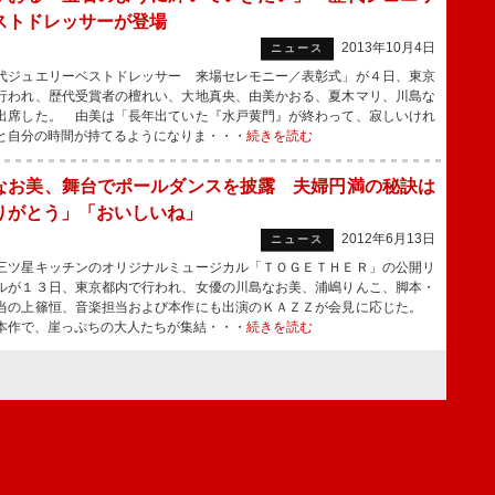
ストドレッサーが登場
2013年10月4日
ニュース
ジュエリーベストドレッサー 来場セレモニー／表彰式」が４日、東京
行われ、歴代受賞者の檀れい、大地真央、由美かおる、夏木マリ、川島な
出席した。 由美は「長年出ていた『水戸黄門』が終わって、寂しいけれ
と自分の時間が持てるようになりま・・・
続きを読む
なお美、舞台でポールダンスを披露 夫婦円満の秘訣は
りがとう」「おいしいね」
2012年6月13日
ニュース
ツ星キッチンのオリジナルミュージカル「ＴＯＧＥＴＨＥＲ」の公開リ
ルが１３日、東京都内で行われ、女優の川島なお美、浦嶋りんこ、脚本・
当の上篠恒、音楽担当および本作にも出演のＫＡＺＺが会見に応じた。
本作で、崖っぷちの大人たちが集結・・・
続きを読む