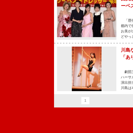
ーベ
「歴代
都内で
お美が
どやっ
川島
「あ
劇団三
ハーサ
演出担
川島は
1