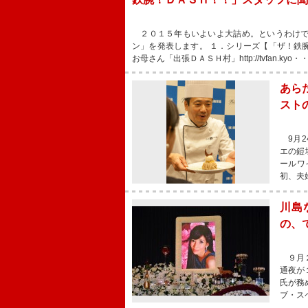
２０１５年もいよいよ大詰め。というわけで
ン」を発表します。 １．シリーズ【「ザ！鉄
お母さん「出張ＤＡＳＨ村」http://tvfan.kyo・
あら
スト
9月2
エの鎧
ールワ
初、夫
川島
の、
９月２
通夜が
氏が務
ブ・ス