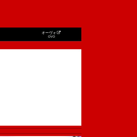
オーヴォ
OVO