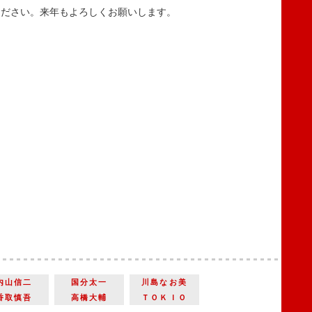
ださい。来年もよろしくお願いします。
内山信二
国分太一
川島なお美
香取慎吾
高橋大輔
ＴＯＫＩＯ