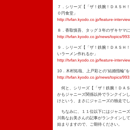
７．シリーズ【「ザ！鉄腕！ＤＡＳＨ
０円食堂」
http://tvfan.kyodo.co.jp/feature-intervi
８．香取慎吾、タッグ３年のザキヤマ
http://tvfan.kyodo.co.jp/news/topics/99
９．シリーズ【「ザ！鉄腕！ＤＡＳＨ
いラーメン作れるか」
http://tvfan.kyodo.co.jp/feature-intervi
10．木村拓哉、上戸彩との“結婚指輪”
http://tvfan.kyodo.co.jp/news/topics/99
何と、シリーズ【「ザ！鉄腕！ＤＡＳ
かもジャニーズ関係以外でランクイン
けという、まさにジャニーズの独走で
ちなみに、１１位以下にはジャニーズ
川島なお美さんの記事がランクインし
始まりますので、ご期待ください。