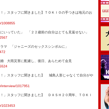
。
！！」スタッフに聞きました】ＴＯＫＩＯの手つきは地元のお
ew/1008855
上にいっていた」 「２２歳前の自分はとても見返せない」
12567
ドラマ 「ジャニーズのセックスシンボルに」
6472
結婚 大雨災害に配慮し、後日、あらためて会見
15524
！！」スタッフに聞きました】 城島人形じゃなくて自分がや
ew/interview/1017951
！！」スタッフに聞きました】 ＤＡＳＨ２０周年、ＴＯＫＩ
ew/1023453