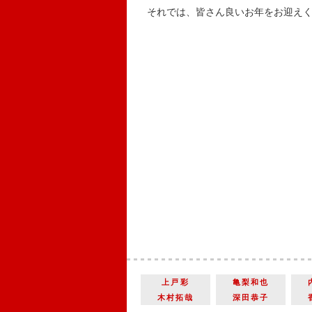
それでは、皆さん良いお年をお迎えく
上戸彩
亀梨和也
木村拓哉
深田恭子