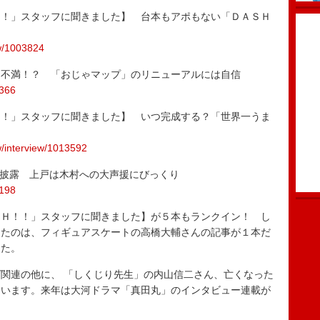
！！」スタッフに聞きました】 台本もアポもない「ＤＡＳＨ
ew/1003824
に不満！？ 「おじゃマップ」のリニューアルには自信
3366
！！」スタッフに聞きました】 いつ完成する？「世界一うま
ew/interview/1013592
を披露 上戸は木村への大声援にびっくり
3198
Ｈ！！」スタッフに聞きました】が５本もランクイン！ し
したのは、フィギュアスケートの高橋大輔さんの記事が１本だ
した。
関連の他に、 「しくじり先生」の内山信二さん、亡くなった
ています。来年は大河ドラマ「真田丸」のインタビュー連載が