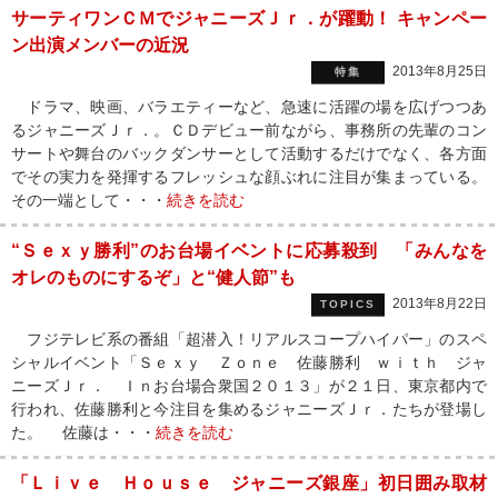
サーティワンＣＭでジャニーズＪｒ．が躍動！ キャンペー
ン出演メンバーの近況
2013年8月25日
特集
ドラマ、映画、バラエティーなど、急速に活躍の場を広げつつあ
るジャニーズＪｒ．。ＣＤデビュー前ながら、事務所の先輩のコン
サートや舞台のバックダンサーとして活動するだけでなく、各方面
でその実力を発揮するフレッシュな顔ぶれに注目が集まっている。
その一端として・・・
続きを読む
“Ｓｅｘｙ勝利”のお台場イベントに応募殺到 「みんなを
オレのものにするぞ」と“健人節”も
2013年8月22日
TOPICS
フジテレビ系の番組「超潜入！リアルスコープハイパー」のスペ
シャルイベント「Ｓｅｘｙ Ｚｏｎｅ 佐藤勝利 ｗｉｔｈ ジャ
ニーズＪｒ． Ｉｎお台場合衆国２０１３」が２１日、東京都内で
行われ、佐藤勝利と今注目を集めるジャニーズＪｒ．たちが登場し
た。 佐藤は・・・
続きを読む
「Ｌｉｖｅ Ｈｏｕｓｅ ジャニーズ銀座」初日囲み取材