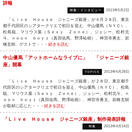
詳報
2013年5月2日
特集・インタビュー
「Ｌｉｖｅ Ｈｏｕｓｅ ジャニーズ銀座」が４月２８日、東京
都千代田区のシアタークリエで初日を迎え、中山優馬（ＮＹＣ）、
松島聡、マリウス葉（Ｓｅｘｙ Ｚｏｎｅ）、ジェシー、松村北
斗、ｎｏｏｎ ｂｏｙｚ（真田佑馬、野澤祐樹）、神宮寺勇太、岩
橋玄樹、ゲストで・・・
続きを読む
中山優馬「アットホームなライブに」 「ジャニーズ銀
座」開幕
2013年4月28日
TOPICS
「Ｌｉｖｅ Ｈｏｕｓｅ ジャニーズ銀座」が２８日、東京都千
代田区のシアタークリエで初日を迎え、中山優馬（ＮＹＣ）、松島
聡、マリウス葉（Ｓｅｘｙ Ｚｏｎｅ）、ジェシー、松村北斗、ｎ
ｏｏｎ ｂｏｙｚ（真田佑馬、野澤祐樹）、神宮寺勇太、岩橋玄樹
が取材に応じた・・・
続きを読む
「Ｌｉｖｅ Ｈｏｕｓｅ ジャニーズ銀座」制作発表詳報
2013年4月14日
特集