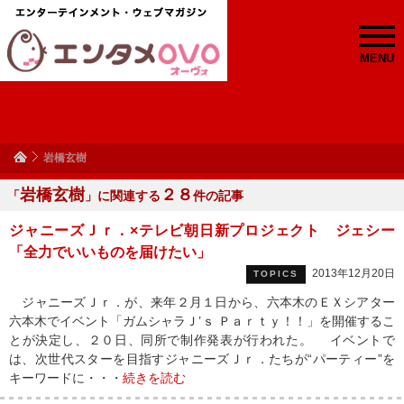
MENU
岩橋玄樹
岩橋玄樹
２８
「
」に関連する
件の記事
ジャニーズＪｒ．×テレビ朝日新プロジェクト ジェシー
「全力でいいものを届けたい」
2013年12月20日
TOPICS
ジャニーズＪｒ．が、来年２月１日から、六本木のＥＸシアター
六本木でイベント「ガムシャラＪ’ｓ Ｐａｒｔｙ！！」を開催するこ
とが決定し、２０日、同所で制作発表が行われた。 イベントで
は、次世代スターを目指すジャニーズＪｒ．たちが“パーティー”を
キーワードに・・・
続きを読む