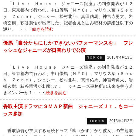
「Ｌｉｖｅ Ｈｏｕｓｅ ジャニーズ銀座」の制作発表が１２
日、東京都内で行われ、中山優馬（ＮＹＣ）、マリウス葉（Ｓｅｘ
ｙ Ｚｏｎｅ）、ジェシー、松村北斗、真田佑馬、神宮寺勇太、岩
橋玄樹、萩谷慧悟が出席した。記者会見と囲み取材の詳細は以下の
通り。 ・・・
続きを読む
優馬「自分たちにしかできないパフォーマンスを」 フレ
ッシュなジャニーズが日替わりで公演
2013年4月13日
TOPICS
「Ｌｉｖｅ Ｈｏｕｓｅ ジャニーズ銀座」の制作発表が１２
日、東京都内で行われ、中山優馬（ＮＹＣ）、マリウス葉（Ｓｅｘ
ｙ Ｚｏｎｅ）、ジェシー、松村北斗、真田佑馬、神宮寺勇太、岩
橋玄樹、萩谷慧悟が出席した。 ジャニーズ事務所の未来を担う若
きメンバーが１・・・
続きを読む
香取主演ドラマにＳＭＡＰ新曲 ジャニーズＪｒ．もコー
ラス参加
2013年4月2日
TOPICS
香取慎吾が主演する連続ドラマ「幽（かす）かな彼女」の主題歌