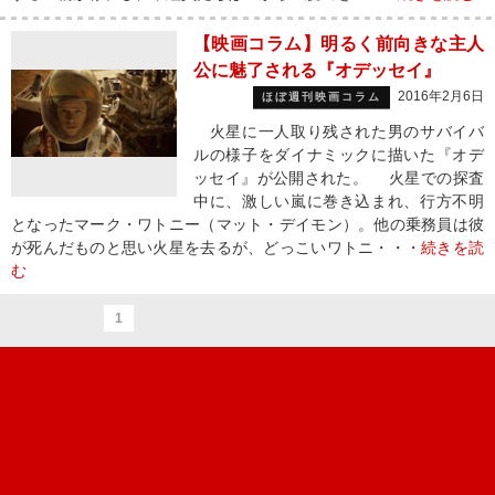
【映画コラム】明るく前向きな主人
公に魅了される『オデッセイ』
2016年2月6日
ほぼ週刊映画コラム
火星に一人取り残された男のサバイバ
ルの様子をダイナミックに描いた『オデ
ッセイ』が公開された。 火星での探査
中に、激しい嵐に巻き込まれ、行方不明
となったマーク・ワトニー（マット・デイモン）。他の乗務員は彼
が死んだものと思い火星を去るが、どっこいワトニ・・・
続きを読
む
1