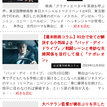
映画『グラディエーターⅡ 英雄を呼ぶ
声』東京国際映画祭 来日スペシャルトークイベントが4日、東京都
内で行われ、来日した出演者のポール・メスカル、デンゼル・ワシ
ントン、コニー・ニールセン、フレッド・ヘッキンジャーが登壇し
た。 本作は、古代ローマを舞台に、皇・・・
続きを読む
【週末映画コラム】91分で全てが解
決する小気味よさ『バッド・デイ・
ドライブ』／戦闘シーンと奇妙な夫
婦関係を並行して描く『ナポレオ
ン』
2023年11月30日
ほぼ週刊映画コラム
『バッド・デイ・ドライブ』（12月1日公開） 舞台はベルリン。
車で子どもたちを学校に送り届けることになった金融ビジネスマン
のマット（リーアム・ニーソン）のもとに「車に爆弾を仕掛けた。
指示に従わなければ爆破する」という謎の着信が入る。 マッ
ト・・・
続きを読む
大ベテラン監督が健在ぶりを示した