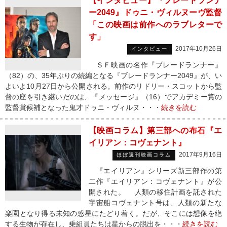
【インタビュー】『ブレードランナ
ー2049』ドゥニ・ヴィルヌーヴ監督
「この映画は前作へのラブレターで
す」
2017年10月26日
インタビュー
ＳＦ映画の名作『ブレードランナー』
（82）の、35年ぶりの続編となる『ブレードランナー2049』が、い
よいよ10月27日から公開される。前作のリドリー・スコットから監
督の座を引き継いだのは、『メッセージ』（16）でアカデミー賞の
監督賞候補となった鬼才ドゥニ・ヴィルヌ・・・
続きを読む
【映画コラム】第三部への布石『エ
イリアン：コヴェナント』
2017年9月16日
ほぼ週刊映画コラム
『エイリアン』シリーズ新三部作の第
二作『エイリアン：コヴェナント』が公
開された。 人類の移住計画を託された
宇宙船コヴェナント号は、人類の新たな
楽園となり得る未知の惑星にたどり着く。だが、そこには想像を絶
する生物が存在し、乗組員たちは星からの脱出を・・・
続きを読む