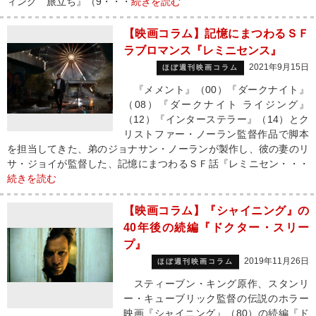
ィング 旅立ち』（9・・・
続きを読む
【映画コラム】記憶にまつわるＳＦ
ラブロマンス『レミニセンス』
2021年9月15日
ほぼ週刊映画コラム
『メメント』（00）『ダークナイト』
（08）『ダークナイト ライジング』
（12）『インターステラー』（14）とク
リストファー・ノーラン監督作品で脚本
を担当してきた、弟のジョナサン・ノーランが製作し、彼の妻のリ
サ・ジョイが監督した、記憶にまつわるＳＦ話『レミニセン・・・
続きを読む
【映画コラム】『シャイニング』の
40年後の続編『ドクター・スリー
プ』
2019年11月26日
ほぼ週刊映画コラム
スティーブン・キング原作、スタンリ
ー・キューブリック監督の伝説のホラー
映画『シャイニング』（80）の続編『ド