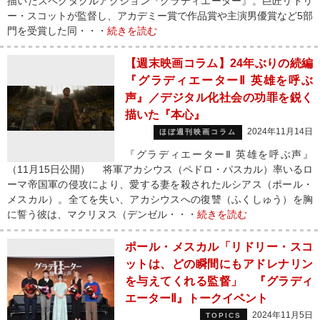
描いたスペクタクルアクション『グラディエーター』。巨匠リドリ
ー・スコットが監督し、アカデミー賞で作品賞や主演男優賞など5部
門を受賞した同・・・
続きを読む
【週末映画コラム】24年ぶりの続編
『グラディエーターⅡ 英雄を呼ぶ
声』／デジタル化社会の功罪を鋭く
描いた『本心』
2024年11月14日
ほぼ週刊映画コラム
『グラディエーターⅡ 英雄を呼ぶ声』
（11月15日公開） 将軍アカシウス（ペドロ・パスカル）率いるロ
ーマ帝国軍の侵攻により、愛する妻を殺されたルシアス（ポール・
メスカル）。全てを失い、アカシウスへの復讐（ふくしゅう）を胸
に誓う彼は、マクリヌス（デンゼル・・・
続きを読む
ポール・メスカル「リドリー・スコ
ットは、どの瞬間にもアドレナリン
を与えてくれる監督」 『グラディ
エーターⅡ』トークイベント
2024年11月5日
TOPICS