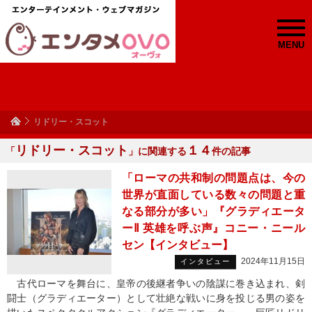
MENU
リドリー・スコット
リドリー・スコット
１４
「
」に関連する
件の記事
「ローマの共和制の問題点は、今の
世界が直面している数々の問題と重
なる部分が多い」『グラディエータ
ーⅡ 英雄を呼ぶ声』コニー・ニール
セン【インタビュー】
2024年11月15日
インタビュー
古代ローマを舞台に、皇帝の後継者争いの陰謀に巻き込まれ、剣
闘士（グラディエーター）として壮絶な戦いに身を投じる男の姿を