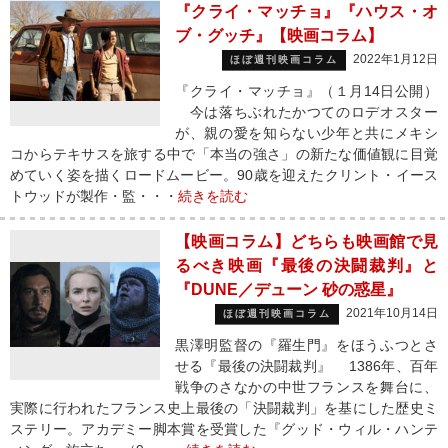
『クライ・マッチョ』『ハウス・オ
ブ・グッチ』【映画コラム】
2022年1月12日
ほぼ週刊映画コラム
『クライ・マッチョ』（１月14日公開）
今は落ちぶれたかつてのロデオスター
が、親の愛を知らない少年と共にメキシ
コからテキサスを旅する中で「本当の強さ」の新たな価値観に目覚
めていく姿を描くロードムービー。90歳を迎えたクリント・イース
トウッドが製作・監・・・
続きを読む
【映画コラム】どちらも映画館で見
るべき映画『最後の決闘裁判』と
『DUNE／デューン 砂の惑星』
2021年10月14日
ほぼ週刊映画コラム
黒澤明監督の『羅生門』をほうふつとさ
せる『最後の決闘裁判』 1386年、百年
戦争のさなかの中世フランスを舞台に、
実際に行われたフランス史上最後の「決闘裁判」を基にした歴史ミ
ステリー。アカデミー脚本賞を受賞した『グッド・ウィル・ハンテ