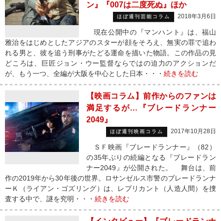
ン』『007は二度死ぬ』ほか
2018年3月6日
ほぼ週刊芸能コラム
現在公開中の『マンハント』は、福山
雅治をはじめとしたアジアのスターが顔をそろえ、無実の罪で追わ
れる男と、彼を追う刑事がたどる運命を描いた物語。この作品の見
どころは、巨匠ジョン・ウー監督ならではの迫力のアクションだ
が、もう一つ、全編が大阪を中心とした日本・・・
続きを読む
【映画コラム】前作からのファンは
満足するが…『ブレードランナー
2049』
2017年10月28日
ほぼ週刊映画コラム
ＳＦ映画『ブレードランナー』（82）
の35年ぶりの続編となる『ブレードラン
ナー2049』が公開された。 舞台は、前
作の2019年から30年後の世界。ロサンゼルス市警のブレードランナ
ーＫ（ライアン・ゴズリング）は、レプリカント（人造人間）を捜
査する中で、謎を究明・・・
続きを読む