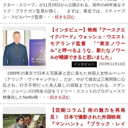
クター・スリープ』が11月29日から公開される。前作の40年後をマ
イク・フラナガン監督が描く。 まずは、最近では、スティーブ
ン・スピルバーグ監督・・・
続きを読む
【インタビュー】映画『アースクエ
イクバード』ウォッシュ・ウエスト
モアランド監督 「“東京ノワー
ル”と呼べるような、新たなノワー
ルが構築できると思いました」
2019年11月13日
インタビュー
1989年の東京で日本人写真家と恋に落ちた外国人女性ルーシー
（アリシア・ヴィキャンデル）。だが、やがて彼女は三角関係に心
乱され、行方不明だった友人殺しの容疑までかけられる。スザン
ナ・ジョーンズの同名小説をリドリー・スコットのプロデュースで
映像化したNetflix映・・・
続きを読む
【芸能コラム】街の魅力を再発
見！ 日本で撮影された外国映画
『マンハント』『ブラック・レイ