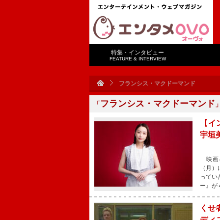
特集・インタビュー
FEATURE & INTERVIEW
フランシス・マクドーマンド
フランシス・マクドーマンド
「
【イ
宇垣
映画界
（月）
ってい
ー』が
くせ
ディ