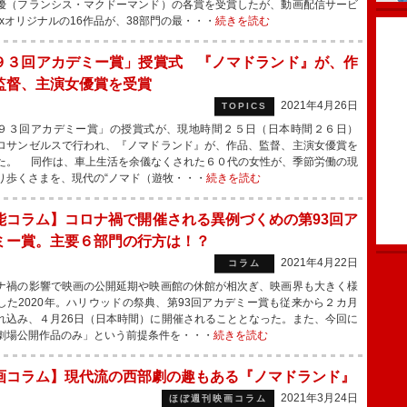
優（フランシス・マクドーマンド）の各賞を受賞したが、動画配信サービ
flixオリジナルの16作品が、38部門の最・・・
続きを読む
９３回アカデミー賞」授賞式 『ノマドランド』が、作
監督、主演女優賞を受賞
2021年4月26日
TOPICS
３回アカデミー賞」の授賞式が、現地時間２５日（日本時間２６日）
ロサンゼルスで行われ、『ノマドランド』が、作品、監督、主演女優賞を
た。 同作は、車上生活を余儀なくされた６０代の女性が、季節労働の現
り歩くさまを、現代の“ノマド（遊牧・・・
続きを読む
能コラム】コロナ禍で開催される異例づくめの第93回ア
ミー賞。主要６部門の行方は！？
2021年4月22日
コラム
禍の影響で映画の公開延期や映画館の休館が相次ぎ、映画界も大きく様
した2020年。ハリウッドの祭典、第93回アカデミー賞も従来から２カ月
れ込み、４月26日（日本時間）に開催されることとなった。また、今回に
劇場公開作品のみ」という前提条件を・・・
続きを読む
画コラム】現代流の西部劇の趣もある『ノマドランド』
2021年3月24日
ほぼ週刊映画コラム