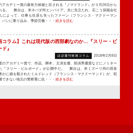
アカデミー賞の最有力候補と目される『ノマドランド』が３月26日から
れる。 舞台は、米ネバダ州エンパイア。夫に先立たれ、石こう採掘会社
んによって、仕事も住居も失ったファーン（フランシス・マクドーマン
、バンに乗り込み、季節労働・・・
続きを読む
画コラム】これは現代版の西部劇なのか…『スリー・ビ
ード』
2018年2月8日
ほぼ週刊映画コラム
のアカデミー賞で、作品、脚本、主演女優、助演男優賞などにノミネー
た『スリー・ビルボード』が公開中だ。 舞台は、米ミズーリ州の田舎
者かに娘を殺されたミルドレッド（フランシス・マクドーマンド）が、犯
捕できない地元の警察署に抗・・・
続きを読む