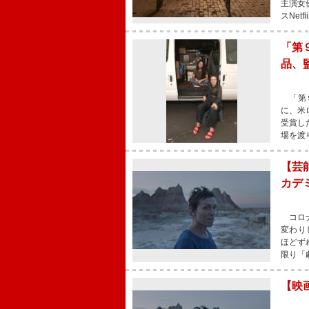
主演女
スNet
「第
品、
「第９
に、米
受賞し
場を渡
【芸
カデ
コロナ
変わり
ほどず
限り「
【映