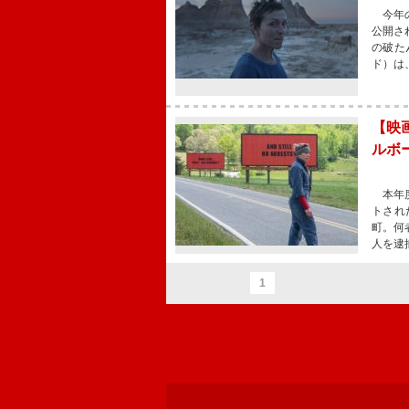
今年の
公開さ
の破た
ド）は
【映
ルボ
本年度
トされ
町。何
人を逮
1