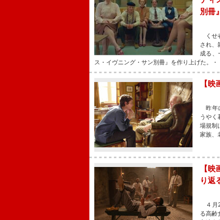
別冊
くせ者
され、
成る、
ス・イヴニング・サン別冊』を作り上げた。・
【映
昨年に
うやく
場規制
家族、
【映
り返
４月2
る高齢