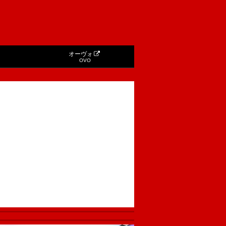
オーヴォ
OVO