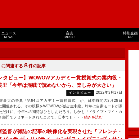
ニュース
音楽
特別企画
NEWS
MUSIC
PR
８
」に関連する
件の記事
ンタビュー】WOWOWアカデミー賞授賞式の案内役・
美里「今年は混戦で読めないから、楽しみが大きい」
2022年3月17日
インタビュー
最大の祭典「第94回アカデミー賞授賞式」が、日本時間の3月28日
に開催される。その模様をWOWOWが独占生中継。昨年は自粛モードが漂
ただけに、今年への期待はひとしおだろう。しかも『ドライブ・マイ・カ
４部門でノミネートされたことで、日本でも・・・
続きを読む
者監督が雑誌の記事の映像化を実現させた『フレンチ・
スパッチ ザ・リバティ、カンザス・イヴニング・サン