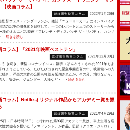
』【映画コラム】
2022年1月26日
ほぼ週刊映画コラム
監督ウェス・アンダーソンが、雑誌『ニューヨーカー』にインスパイア
雑誌の記事の映像化を目指して、一つのレポートと三つのストーリーから
一種のオムニバス映画『フレンチ・ディスパッチ ザ・リバティ、カンザ
・・
続きを読む
画コラム】「2021年映画ベストテン」
2021年12月30日
ほぼ週刊映画コラム
引き続き、新型コロナウイルスに翻弄（ほんろう）された2021年もよ
暮れようとしている。たびたび出された緊急事態宣言の中、映画館への入
は続き、洋画の大作の公開も軒並み延期されたが、その分、地味ながら、
老人、安楽死、ジェンダー、人種など・・・
続きを読む
画コラム】Netflixオリジナル作品からアカデミー賞を振
る
2021年4月29日
ほぼ週刊映画コラム
5日（日本時間26日）に行われた第93回アカデミー賞は、車上生活を送
女性労働者を描いた『ノマドランド』が作品、監督（クロエ・ジャロ）、