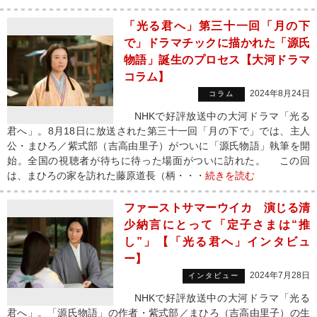
「光る君へ」第三十一回「月の下
で」ドラマチックに描かれた「源氏
物語」誕生のプロセス【大河ドラマ
コラム】
2024年8月24日
コラム
NHKで好評放送中の大河ドラマ「光る
君へ」。8月18日に放送された第三十一回「月の下で」では、主人
公・まひろ／紫式部（吉高由里子）がついに「源氏物語」執筆を開
始。全国の視聴者が待ちに待った場面がついに訪れた。 この回
は、まひろの家を訪れた藤原道長（柄・・・
続きを読む
ファーストサマーウイカ 演じる清
少納言にとって「定子さまは“推
し”」【「光る君へ」インタビュ
ー】
2024年7月28日
インタビュー
NHKで好評放送中の大河ドラマ「光る
君へ」。「源氏物語」の作者・紫式部／まひろ（吉高由里子）の生