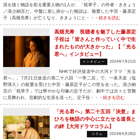
涯を描く物語を彩る重要人物の1人が、「枕草子」の作者・ききょう
／清少納言だ。中盤に差し掛かった物語は、敬愛した中宮・藤原定
子（高畑充希）が亡くなり、ききょうにと・・・
続きを読む
高畑充希 視聴者を魅了した藤原定
子役は「皆さんと作っていく中で生
まれたものが大きかった」【「光る
君へ」インタビュー】
2024年7月21日
インタビュー
NHKで好評放送中の大河ドラマ「光る
君へ」。7月21日放送の第二十八回「一帝二后」で、一条天皇（塩
野瑛久）の寵愛を受けた中宮・藤原定子がこの世を去った。清少納
言の「枕草子」では華やかな印象の定子だが、劇中では次々と苦難
に見舞われ、悲劇的な生涯を送った。定子役・・・
続きを読む
「光る君へ」第二十五回「決意」ま
ひろを物語の中心に立たせる道長と
の絆【大河ドラマコラム】
2024年6月28日
コラム