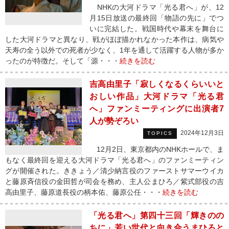
NHKの大河ドラマ「光る君へ」が、12
月15日放送の最終回「物語の先に」でつ
いに完結した。戦国時代や幕末を舞台に
した大河ドラマと異なり、戦がほぼ描かれなかった本作は、病気や
天寿の全う以外での死者が少なく、1年を通して活躍する人物が多か
ったのが特徴だ。そして「源・・・
続きを読む
吉高由里子「寂しくなるくらいいと
おしい作品」大河ドラマ「光る君
へ」ファンミーティングに出演者7
人が勢ぞろい
2024年12月3日
TOPICS
12月2日、東京都内のNHKホールで、ま
もなく最終回を迎える大河ドラマ「光る君へ」のファンミーティン
グが開催された。ききょう／清少納言役のファーストサマーウイカ
と藤原斉信役の金田哲が司会を務め、主人公まひろ／紫式部役の吉
高由里子、藤原道長役の柄本佑、藤原公任・・・
続きを読む
「光る君へ」第四十三回「輝きのの
ちに」若い世代と向き合うまひろと