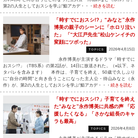
第2の人生としておスシを学ぶ“鮨アカデ・・・
続きを読む
「時すでにおスシ!?」“みなと”永作
博美の親子のシーンに「ホロリ泣い
た」 「“大江戸先生”松山ケンイチの
変顔にツボった」
2026年4月15日
TOPICS
永作博美が主演するドラマ「時すでに
おスシ!?」（TBS系）の第2話が、14日に放送された。（※以下、ネ
タバレを含みます） 本作は、子育てを終え、50歳で久しぶり
に“自分の時間”と向き合うことになった主人公・待山みなと（永
作）が、第2の人生としておスシを学ぶ“鮨アカデ・・・
続きを読む
「時すでにおスシ!?」子育てを終え
た“みなと”永作博美に共感の声 「応
援したくなる」「さかな組長のキャ
ラも最高」
2026年4月8日
TOPICS