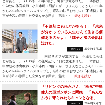
どがある！」（TBS系）の第7話が、8日に放送された。 本作は、
中学校の体育教師・小川市郎（阿部）が、ひょんなことから1986年
から2024年へタイムスリップし、昭和の駄目おやじの「不適切」発
言が令和の停滞した空気をかき回す、意識・・・
続きを読む
「不適切にもほどがある！」「未来
が分かっている人生なんて生きる価
値あるのかよ」「純子と渚の会話は
泣けた」
2024年3月1日
TOPICS
阿部サダヲが主演する「不適切にもほ
どがある！」（TBS系）の第6話が、1日に放送された。 本作は、
中学校の体育教師・小川市郎（阿部）が、ひょんなことから1986年
から2024年へタイムスリップし、昭和の駄目おやじの「不適切」発
言が令和の停滞した空気をかき回す、意識・・・
続きを読む
「リビングの松永さん」“松永”中島
健人の頭ポンポンに悶絶 「あんな
ふうに守られたらキュンとなる」
2024年2月7日
TOPICS