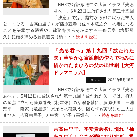
NHKで好評放送中の大河ドラマ「光る
君へ」。6月23日に放送された第二十五回
「決意」では、越前から都に戻った主人
公・まひろ（吉高由里子）が藤原宣孝（佐々木蔵之介）の妻になる
ことを決意する過程や、政務をおろそかにする一条天皇（塩野瑛
久）に頭を痛める藤原道長（柄・・・
続きを読む
「光る君へ」第十九回「放たれた
矢」華やかな宮廷劇の傍らで巧みに
描かれたまひろの父の出世劇【大河
ドラマコラム】
2024年5月18日
コラム
NHKで好評放送中の大河ドラマ「光る
君へ」。5月12日に放送された第十九回「放たれた矢」では、権力
の頂点に立った藤原道長（柄本佑）の活躍を軸に、藤原伊周（三浦
翔平）・隆家（竜星涼）兄弟との確執や、図らずも実現した主人公
まひろ（吉高由里子）と中宮・定子（高畑充・・・
続きを読む
吉高由里子、平安貴族役に慣れ「袖
をさばくしぐさが癖になりすぎ、私