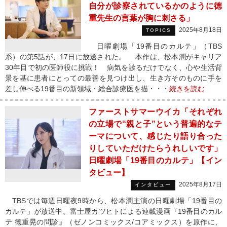
自分が診察されているかのように徳
重先生の言葉が胸に刺さる」
2025年8月18日
TOPICS
日曜劇場「19番目のカルテ」（TBS
系）の第5話が、17日に放送された。 本作は、松本潤がキャリア
30年目で初の医師役に挑戦！ 病気を診るだけでなく、心や生活背
景を基に患者にとっての最善を見つけ出し、生き方そのものに手を
差し伸べる19番目の新領域・総合診療医を描・・・
続きを読む
ファーストサマーウイカ「それぞれ
の立場で“親と子”という普遍的なテ
ーマについて、感じたり語り合った
りしていただけたらうれしいです」
日曜劇場「19番目のカルテ」【イン
タビュー】
2025年8月17日
インタビュー
TBSでは毎週日曜夜9時から、松本潤主演の日曜劇場「19番目の
カルテ」が放送中。富士屋カツヒトによる連載漫画『19番目のカル
テ 徳重晃の問診』（ゼノンコミックス/コアミックス）を原作に、