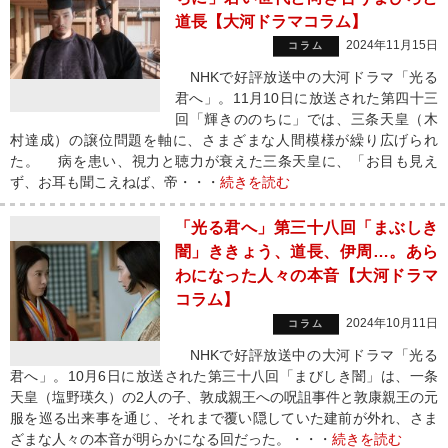
道長【大河ドラマコラム】
2024年11月15日
コラム
NHKで好評放送中の大河ドラマ「光る
君へ」。11月10日に放送された第四十三
回「輝きののちに」では、三条天皇（木
村達成）の譲位問題を軸に、さまざまな人間模様が繰り広げられ
た。 病を患い、視力と聴力が衰えた三条天皇に、「お目も見え
ず、お耳も聞こえねば、帝・・・
続きを読む
「光る君へ」第三十八回「まぶしき
闇」ききょう、道長、伊周…。あら
わになった人々の本音【大河ドラマ
コラム】
2024年10月11日
コラム
NHKで好評放送中の大河ドラマ「光る
君へ」。10月6日に放送された第三十八回「まびしき闇」は、一条
天皇（塩野瑛久）の2人の子、敦成親王への呪詛事件と敦康親王の元
服を巡る出来事を通じ、それまで覆い隠していた建前が外れ、さま
ざまな人々の本音が明らかになる回だった。・・・
続きを読む