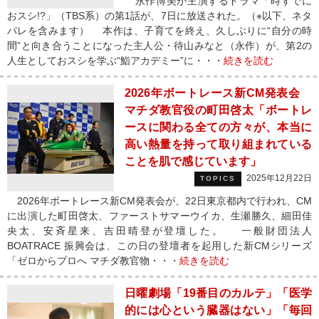
永作博美が主演するドラマ「時すでに
おスシ!?」（TBS系）の第1話が、7日に放送された。（※以下、ネタ
バレを含みます） 本作は、子育てを終え、久しぶりに“自分の時
間”と向き合うことになった主人公・待山みなと（永作）が、第2の
人生としておスシを学ぶ“鮨アカデミー”に・・・
続きを読む
2026年ボートレース新CM発表会
マチダ教官役の町田啓太「ボートレ
ースに関わる全ての方々が、本当に
高い熱量を持って取り組まれている
ことを肌で感じています」
2025年12月22日
TOPICS
2026年ボートレース新CM発表会が、22日東京都内で行われ、CM
に出演した町田啓太、ファーストサマーウイカ、生瀬勝久、細田佳
央太、安斉星来、吉田晴登が登壇した。 一般財団法人
BOATRACE 振興会は、この日の登壇者を起用した新CMシリーズ
「ゼロからプロへ マチダ教官物・・・
続きを読む
日曜劇場「19番目のカルテ」「医学
的には心という臓器はない」「毎回