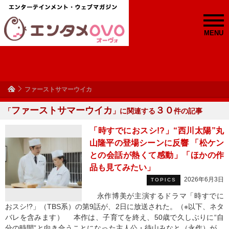
MENU
ファーストサマーウイカ
ファーストサマーウイカ
３０
「
」に関連する
件の記事
「時すでにおスシ!?」“西川太陽”丸
山隆平の登場シーンに反響 「松ケン
との会話が熱くて感動」「ほかの作
品も見てみたい」
2026年6月3日
TOPICS
永作博美が主演するドラマ「時すでに
おスシ!?」（TBS系）の第9話が、2日に放送された。（※以下、ネタ
バレを含みます） 本作は、子育てを終え、50歳で久しぶりに“自
分の時間”と向き合うことになった主人公・待山みなと（永作）が、