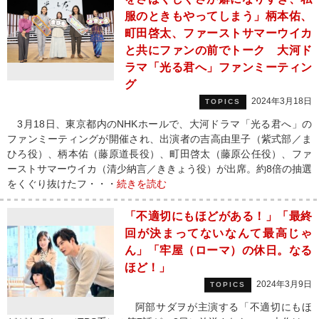
服のときもやってしまう」柄本佑、
町田啓太、ファーストサマーウイカ
と共にファンの前でトーク 大河ド
ラマ「光る君へ」ファンミーティン
グ
2024年3月18日
TOPICS
3月18日、東京都内のNHKホールで、大河ドラマ「光る君へ」の
ファンミーティングが開催され、出演者の吉高由里子（紫式部／ま
ひろ役）、柄本佑（藤原道長役）、町田啓太（藤原公任役）、ファ
ーストサマーウイカ（清少納言／ききょう役）が出席。約8倍の抽選
をくぐり抜けたフ・・・
続きを読む
「不適切にもほどがある！」「最終
回が決まってないなんて最高じゃ
ん」「牢屋（ローマ）の休日。なる
ほど！」
2024年3月9日
TOPICS
阿部サダヲが主演する「不適切にもほ