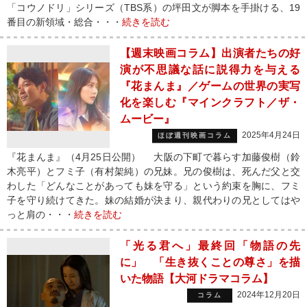
「コウノドリ」シリーズ（TBS系）の坪田文が脚本を手掛ける、19
番目の新領域・総合・・・
続きを読む
【週末映画コラム】出演者たちの好
演が不思議な話に説得力を与える
『花まんま』／ゲームの世界の実写
化を楽しむ『マインクラフト／ザ・
ムービー』
2025年4月24日
ほぼ週刊映画コラム
『花まんま』（4月25日公開） 大阪の下町で暮らす加藤俊樹（鈴
木亮平）とフミ子（有村架純）の兄妹。兄の俊樹は、死んだ父と交
わした「どんなことがあっても妹を守る」という約束を胸に、フミ
子を守り続けてきた。妹の結婚が決まり、親代わりの兄としてはや
っと肩の・・・
続きを読む
「光る君へ」最終回「物語の先
に」 「生き抜くことの尊さ」を描
いた物語【大河ドラマコラム】
2024年12月20日
コラム