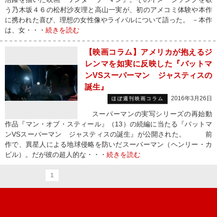
う乃木坂４６の松村沙友理と高山一実が、初のアメコミ体験や本作
に携われた喜び、理想の女性像やライバルについて語った。 －本作
は、女・・・
続きを読む
【映画コラム】アメリカが抱えるジ
レンマを如実に反映した『バットマ
ンVSスーパーマン ジャスティスの
誕生』
2016年3月26日
ほぼ週刊映画コラム
スーパーマンの実写シリーズの再始動
作品『マン・オブ・スティール』（13）の続編に当たる『バットマ
ンVSスーパーマン ジャスティスの誕生』が公開された。 前
作で、異星人による地球侵略を防いだスーパーマン（ヘンリー・カ
ビル）。だが彼の超人的な・・・
続きを読む
1