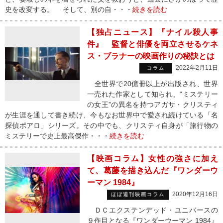
史を改変する。 そして、別の自・・・
続きを読む
【独占ニュース】『ナイル殺人事
件』 監督と俳優を両立させるケネ
ス・ブラナーの映画作りの秘訣とは
2022年2月11日
コラム
全世界で20億冊以上が出版され、世界
一売れた作家として知られ、“ミステリー
の女王”の異名を持つアガサ・クリスティ
が生涯を通して書き続け、今もなお世界中で愛され続けている「名
探偵ポアロ」シリーズ。その中でも、クリスティ自身が「旅行物の
ミステリーで史上最高傑作・・・
続きを読む
【映画コラム】女性の強さに加え
て、葛藤を描き込んだ『ワンダーウ
ーマン 1984』
2020年12月16日
ほぼ週刊映画コラム
ＤＣエクステンデッド・ユニバースの
９作目となる『ワンダーウーマン 1984』