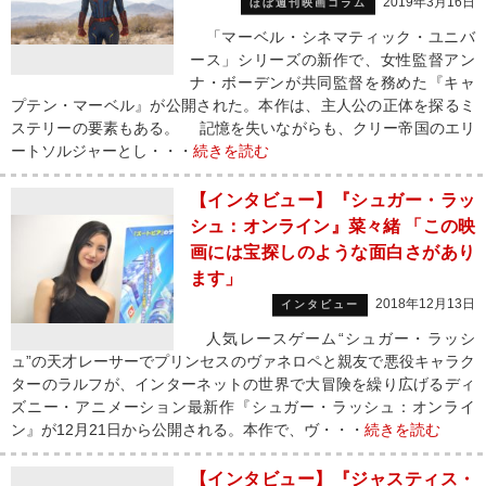
2019年3月16日
ほぼ週刊映画コラム
「マーベル・シネマティック・ユニバ
ース」シリーズの新作で、女性監督アン
ナ・ボーデンが共同監督を務めた『キャ
プテン・マーベル』が公開された。本作は、主人公の正体を探るミ
ステリーの要素もある。 記憶を失いながらも、クリー帝国のエリ
ートソルジャーとし・・・
続きを読む
【インタビュー】『シュガー・ラッ
シュ：オンライン』菜々緒 「この映
画には宝探しのような面白さがあり
ます」
2018年12月13日
インタビュー
人気レースゲーム“シュガー・ラッシ
ュ”の天才レーサーでプリンセスのヴァネロペと親友で悪役キャラク
ターのラルフが、インターネットの世界で大冒険を繰り広げるディ
ズニー・アニメーション最新作『シュガー・ラッシュ：オンライ
ン』が12月21日から公開される。本作で、ヴ・・・
続きを読む
【インタビュー】『ジャスティス・