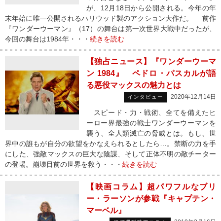
が、12月18日から公開される。今年の年
末年始に唯一公開されるハリウッド製のアクション大作だ。 前作
『ワンダーウーマン』（17）の舞台は第一次世界大戦中だったが、
今回の舞台は1984年・・・
続きを読む
【独占ニュース】『ワンダーウーマ
ン 1984』 ペドロ・パスカルが語
る悪役マックスの魅力とは
2020年12月14日
インタビュー
スピード・力・戦術、全てを備えたヒ
ーロー界最強の戦士ワンダーウーマンを
襲う、全人類滅亡の脅威とは。もし、世
界中の誰もが自分の欲望をかなえられるとしたら…。禁断の力を手
にした、強敵マックスの巨大な陰謀、そして正体不明の敵チーター
の登場。崩壊目前の世界を救う・・・
続きを読む
【映画コラム】超パワフルなブリ
ー・ラーソンが参戦『キャプテン・
マーベル』