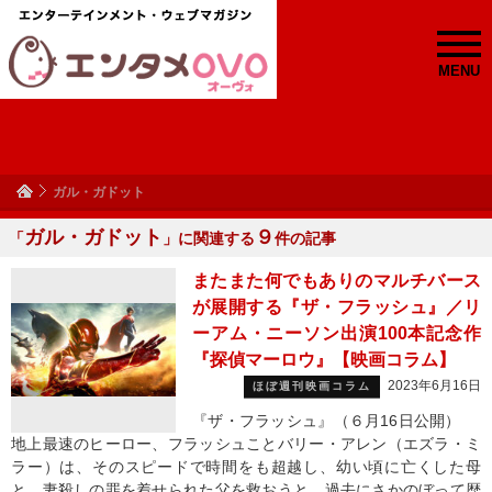
MENU
ガル・ガドット
ガル・ガドット
９
「
」に関連する
件の記事
またまた何でもありのマルチバース
が展開する『ザ・フラッシュ』／リ
ーアム・ニーソン出演100本記念作
『探偵マーロウ』【映画コラム】
2023年6月16日
ほぼ週刊映画コラム
『ザ・フラッシュ』（６月16日公開）
地上最速のヒーロー、フラッシュことバリー・アレン（エズラ・ミ
ラー）は、そのスピードで時間をも超越し、幼い頃に亡くした母
と、妻殺しの罪を着せられた父を救おうと、過去にさかのぼって歴