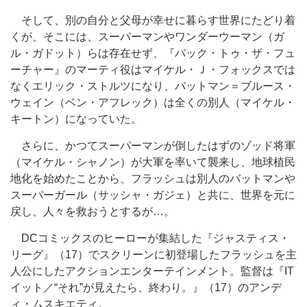
そして、別の自分と父母が幸せに暮らす世界にたどり着
くが、そこには、スーパーマンやワンダーウーマン（ガ
ル・ガドット）らは存在せず、『バック・トゥ・ザ・フュ
ーチャー』のマーティ役はマイケル・Ｊ・フォックスでは
なくエリック・ストルツになり、バットマン＝ブルース・
ウェイン（ベン・アフレック）は全くの別人（マイケル・
キートン）になっていた。
さらに、かつてスーパーマンが倒したはずのゾッド将軍
（マイケル・シャノン）が大軍を率いて襲来し、地球植民
地化を始めたことから、フラッシュは別人のバットマンや
スーパーガール（サッシャ・ガジェ）と共に、世界を元に
戻し、人々を救おうとするが…。
DCコミックスのヒーローが集結した『ジャスティス・
リーグ』（17）でスクリーンに初登場したフラッシュを主
人公にしたアクションエンターテインメント。監督は『IT
イット／“それ”が見えたら、終わり。』（17）のアンデ
ィ・ムスキエティ。