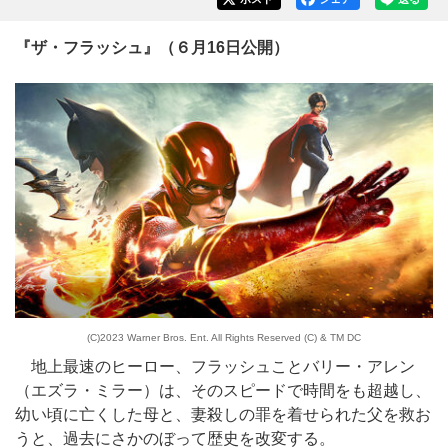
『ザ・フラッシュ』（６月16日公開）
(C)2023 Warner Bros. Ent. All Rights Reserved (C) & TM DC
地上最速のヒーロー、フラッシュことバリー・アレン
（エズラ・ミラー）は、そのスピードで時間をも超越し、
幼い頃に亡くした母と、妻殺しの罪を着せられた父を救お
うと、過去にさかのぼって歴史を改変する。