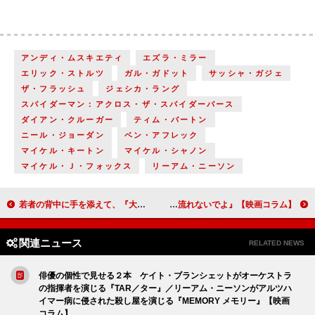
アンディ・ムスキエティ
エズラ・ミラー
エリック・ストルツ
ガル・ガドット
サッシャ・ガジェ
ザ・フラッシュ
ジェシカ・ラング
スパイダーマン：アクロス・ザ・スパイダーバース
ダイアン・クルーガー
ティム・バートン
ニール・ジョーダン
ベン・アフレック
マイケル・キートン
マイケル・シャノン
マイケル・Ｊ・フォックス
リーアム・ニーソン
若者の背中に手を添えて、『大丈夫だよ』と優しいエールを送るような『水は海に向かって流れる』／ホラーにひねりの効いたダークユーモアを絡ませた『M3GAN／ミーガン』【映画コラム】
時代劇の形を借りた一種のファンタジー『大名倒産』／繰り返す２分間のタイムループを描く『リバー、流れないでよ』【映画コラム】
関連ニュース
RELATED NEWS
俳優の個性で見せる２本 ケイト・ブランシェットがオーケストラ
の指揮者を演じる『TAR／ター』／リーアム・ニーソンがアルツハ
イマー病に侵された殺し屋を演じる『MEMORY メモリー』【映画
コラム】