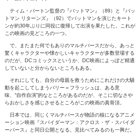
ティム・バートン監督の『バットマン』（89）と『バッ
トマン リターンズ』（92）でバットマンを演じたキート
ンが約30年ぶりに同役に復帰して出演を果たした。これが
この映画の見どころの一つ。
で、またまた何でもありのマルチバースだから、あっと
驚くキャラクターや懐かしいキャラクターが多数登場する
のだが、DCコミックスというか、DC映画によっぽど精通
していないと分からないところもある。
それにしても、自分の母親を救うためにこれだけの大騒
動を起こしてしまうバリー＝フラッシュは、ある意
味、“自作自演”的なところがあるのだが、そこに切なさや
らおかしさを感じさせるところがこの映画の真骨頂。
日本では、同じくマルチバースが物語の核になるアニメ
ーション映画『スパイダーマン：アクロス・ザ・スパイダ
ーバース』と同日公開となる。見比べてみるのも一興だ。