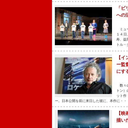
「ビ
への
ミュー
１４日
寿、益
トル・
【イ
ー監
にす
数々の
トン）
ット作
ー。日本公開を前に来日した彼に、本作に・・
【映
描い