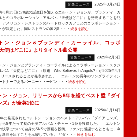
2025年3月24日
音楽ニュース
5年3月25日に78歳の誕生日を迎えるエルトン・ジョンが、ブランディ・カ
ルとのコラボレーション・アルバム『天使はどこに』を発売することを記
、アメリカン・レストランのハードロックカフェとのコラボレーション・
トが決定した。同レストランの国内5・・・
続きを読む
トン・ジョン＆ブランディ・カーライル、コラボ
『天使はどこに』よりタイトル曲公開
2025年2月6日
音楽ニュース
ン・ジョンとブランディ・カーライルによるコラボレーション・スタジ
バム『天使はどこに』（原題：Who Believes In Angels?）が2025年4月
リリースされることが発表された。 エルトンの長年のソングライティン
ートナーであるバーニー・トーピン・・・
続きを読む
トン・ジョン、リリースから8年を経てベスト盤『ダイ
ンズ』が全英1位に
2025年1月14日
音楽ニュース
7年に発売されたエルトン・ジョンのベスト・アルバム『ダイアモンズ』
から8年たって初の全英アルバム・チャート1位を獲得した。 エルトン
の快挙について自身のSNSで動画を投稿。ファンに感謝するとともに、今
な新曲を出すことを示唆している。「“ダ・・・
続きを読む