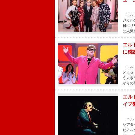
エルト
ジカル
日にリ
に人気
エル
に感
エルト
メッセ
う大き
からの
エル
イブ
エルト
シアタ
たアル