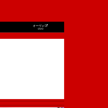
オーヴォ
OVO