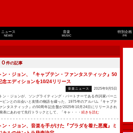
ニュース
音楽
特別企画
NEWS
MUSIC
PR
２０
件の記事
トン・ジョン、『キャプテン・ファンタスティック』50
記念エディションを10/24リリース
2025年9月5日
音楽ニュース
ン・ジョンが、ソングライティング・パートナーである作詞家バーニ
ーピンとの出会いと友情の物語を綴った、1975年のアルバム『キャプテ
ァンタスティック』の50周年記念盤が2025年10月24日にリリースされ
発表にあわせて先行トラックとして、「キャ・・・
続きを読む
トン・ジョン、音楽を手がけた『プラダを着た悪魔』ミ
ジカルのサントラ発売決定