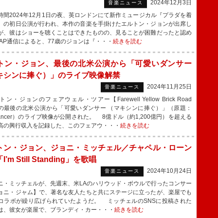
2024年12月3日
音楽ニュース
間2024年12月1日の夜、英ロンドンにて新作ミュージカル『プラダを着
』の初日公演が行われ、本作の音楽を手掛けたエルトン・ジョンが出席し
が、彼はショーを聴くことはできたものの、見ることが困難だったと認め
AP通信によると、77歳のジョンは『・・・
続きを読む
トン・ジョン、最後の北米公演から「可愛いダンサー
キシンに捧ぐ）」のライブ映像解禁
2024年11月25日
音楽ニュース
・ジョンのフェアウェル・ツアー【Farewell Yellow Brick Road
r】の最後の北米公演から「可愛いダンサー （マキシンに捧ぐ）」（原題：
 Dancer）のライブ映像が公開された。 8億ドル（約1,200億円）を超える
高の興行収入を記録した、このフェアウ・・・
続きを読む
トン・ジョン、ジョニ・ミッチェル／チャペル・ローン
’m Still Standing」を歌唱
2024年10月24日
音楽ニュース
・ミッチェルが、先週末、米LAのハリウッド・ボウルで行ったコンサー
ョニ・ジャム】で、著名な友人たちと共にステージに立ったが、楽屋でも
コラボが繰り広げられていたようだ。 ミッチェルのSNSに投稿された
は、彼女が楽屋で、ブランディ・カー・・・
続きを読む