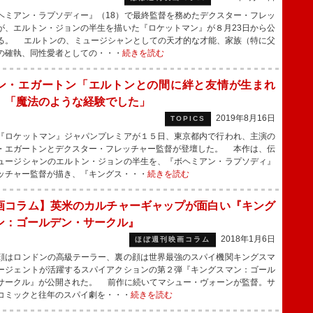
ミアン・ラプソディー』（18）で最終監督を務めたデクスター・フレッ
が、エルトン・ジョンの半生を描いた『ロケットマン』が８月23日から公
る。 エルトンの、ミュージシャンとしての天才的な才能、家族（特に父
の確執、同性愛者としての・・・
続きを読む
ン・エガートン「エルトンとの間に絆と友情が生まれ
 「魔法のような経験でした」
2019年8月16日
TOPICS
ロケットマン』ジャパンプレミアが１５日、東京都内で行われ、主演の
・エガートンとデクスター・フレッチャー監督が登壇した。 本作は、伝
ュージシャンのエルトン・ジョンの半生を、『ボヘミアン・ラプソディ』
ッチャー監督が描き、『キングス・・・
続きを読む
画コラム】英米のカルチャーギャップが面白い『キング
ン：ゴールデン・サークル』
2018年1月6日
ほぼ週刊映画コラム
はロンドンの高級テーラー、裏の顔は世界最強のスパイ機関キングスマ
ージェントが活躍するスパイアクションの第２弾『キングスマン：ゴール
サークル』が公開された。 前作に続いてマシュー・ヴォーンが監督。サ
コミックと往年のスパイ劇を・・・
続きを読む