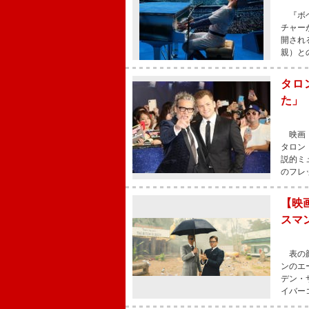
『ボヘ
チャー
開され
親）と
タロ
た」
映画『
タロン
説的ミ
のフレ
【映
スマ
表の顔
ンのエ
デン・
イバー