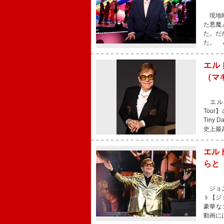
現地時
た悪魔
た。だ
た。 
エル
（マ
エルトン
Tou
Tiny
史上最
エル
らと「I
ジョニ
ト【ジ
豪華な
動画に