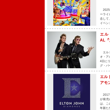
202
ーライ
念して
イベン
エル
AL
エルト
オ・アル
4日に
グ・パ
エル
アモ
201
が発売
は、こ
年新た