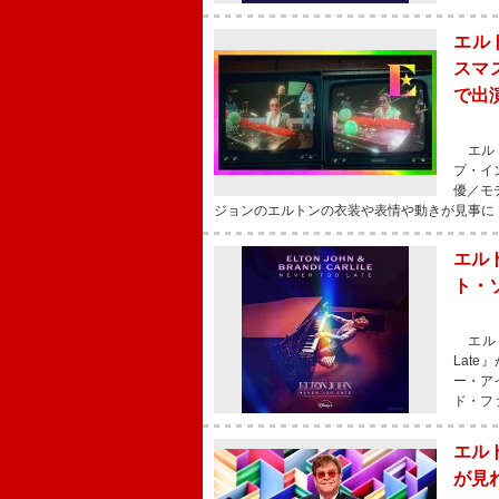
エル
スマ
で出
エルト
プ・イ
優／モ
ジョンのエルトンの衣装や表情や動きが見事に
エル
ト・
エルト
Lat
ー・ア
ド・フ
エル
が見