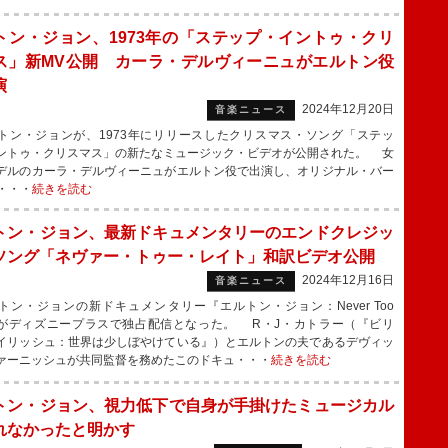
トン・ジョン、1973年の「ステップ・イントゥ・クリ
ス」新MV公開 カーラ・デルヴィーニュがエルトン役
演
2024年12月20日
音楽ニュース
ン・ジョンが、1973年にリリースしたクリスマス・ソング「ステッ
ントゥ・クリスマス」の新たなミュージック・ビデオが公開された。 女
デルのカーラ・デルヴィーニュがエルトン役で出演し、オリジナル・バー
・・・
続きを読む
トン・ジョン、最新ドキュメンタリーのエンドクレジッ
ソング「ネヴァー・トゥー・レイト」和訳ビデオ公開
2024年12月16日
音楽ニュース
ン・ジョンの新ドキュメンタリー『エルトン・ジョン：Never Too
e』がディズニープラスで独占配信となった。 R・J・カトラー（『ビリ
イリッシュ：世界は少しぼやけている』）とエルトンの夫であるデヴィッ
ァーニッシュが共同監督を務めたこのドキュ・・・
続きを読む
トン・ジョン、視力低下で自身が手掛けたミュージカル
れなかったと明かす