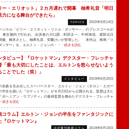
リー・エリオット」２カ月遅れで開幕 柚希礼音「明日
活力になる舞台ができたら」
2020年9月14日
TOPICS
ジカル「ビリー・エリオット～リトル・ダンサー～」のプレスコールが
、東京都内で行われ、出演者の川口調、利田太一、中村海琉、渡部出日
岡徹、橋本さとし、柚希礼音、安蘭けいが登壇した。 本作は、映画『リ
ダンサー』を、エルトン・ジョンの・・・
続きを読む
ンタビュー】『ロケットマン』デクスター・フレッチャ
督「最も大切にしたことは、エルトンを怒らせないよう
ることでした（笑）」
2019年8月20日
インタビュー
名曲を生み出したスーパースター、エルトン・ジョン（タロン・エガー
の半生を描いた『ロケットマン』が８月23日から公開される。監督は大ヒ
『ボヘミアン・ラプソディ』の最終監督を務めたデクスター・フレッチャ
・
続きを読む
画コラム】エルトン・ジョンの半生をファンタジックに
た『ロケットマン』
2019年8月19日
ほぼ週刊映画コラム