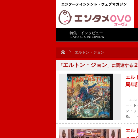
特集・インタビュー
FEATURE & INTERVIEW
エルトン・ジョン
エルトン・ジョン
「
」に関連する
エル
周年
エルト
ー・ト
ン・フ
る。 
エル
ュー