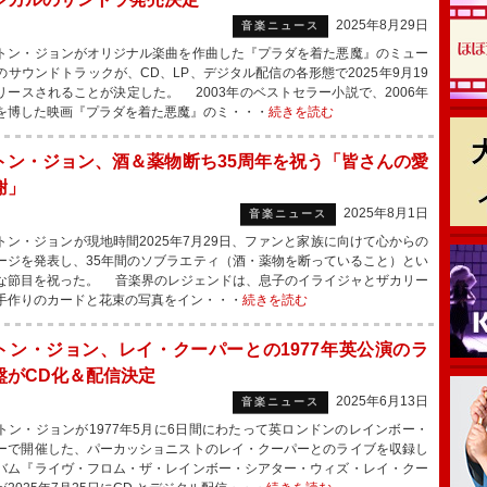
2025年8月29日
音楽ニュース
ン・ジョンがオリジナル楽曲を作曲した『プラダを着た悪魔』のミュー
のサウンドトラックが、CD、LP、デジタル配信の各形態で2025年9月19
リースされることが決定した。 2003年のベストセラー小説で、2006年
を博した映画『プラダを着た悪魔』のミ・・・
続きを読む
トン・ジョン、酒＆薬物断ち35周年を祝う「皆さんの愛
謝」
2025年8月1日
音楽ニュース
ン・ジョンが現地時間2025年7月29日、ファンと家族に向けて心からの
ージを発表し、35年間のソブラエティ（酒・薬物を断っていること）とい
な節目を祝った。 音楽界のレジェンドは、息子のイライジャとザカリー
手作りのカードと花束の写真をイン・・・
続きを読む
トン・ジョン、レイ・クーパーとの1977年英公演のラ
盤がCD化＆配信決定
2025年6月13日
音楽ニュース
ン・ジョンが1977年5月に6日間にわたって英ロンドンのレインボー・
ーで開催した、パーカッショニストのレイ・クーパーとのライブを収録し
バム『ライヴ・フロム・ザ・レインボー・シアター・ウィズ・レイ・クー