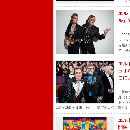
パー』が
エル
ル』で
202
ン・ジ
ら最新
で、番
エル
ラボ
こに
長年の
月5日
ト・ラ
ムから2曲を披露した。 星空のように輝くネ
エル
開催