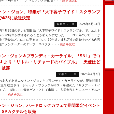
2025年7月25日にCD とデジタル配信・・・
続きを読む
トン・ジョン、特集が『大下容子ワイド！スクランブ
4/25に放送決定
2025年4月24日
音楽ニュース
5年4月25日のテレビ朝日系『大下容子ワイド！スクランブル』で、エルト
ョンの特集が放送されることが明らかになった。 1968年のデビューか
作『天使はどこに』に至るまでの、60年近い波乱万丈の足跡をたどる内容
組コメンテーターのデーブ・スペクタ・・・
続きを読む
トン・ジョン＆ブランディ・カーライル、『SNL』でコ
ALより「リトル・リチャードのバイブル」「天使はど
」披露
2025年4月7日
音楽ニュース
友人であるエルトン・ジョンとブランディ・カーライルが、現地時間4
に全米放送され、ジャック・ブラックがホストを務めた『サタデー・ナイ
イブ』（SNL）に音楽ゲストとして出演し、共同制作したニュー・アルバ
・・・
続きを読む
トン・ジョン、ハードロックカフェで期間限定イベント
 SPカクテルも販売