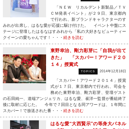
「ＮＥＷ リカルデント新製品／ＴＶ
ＣＭ発表イベント」が２９日、東京都内
で行われ、新ブランドキャラクターのす
みれが出席し、はるな愛が応援に駆け付けた。 イベント中盤にス
テージに登壇したはるなはすみれから「私の大好きなビューティー
クイーンの愛ちゃんです！・・・
続きを読む
東野幸治、剛力彩芽に「自我が出て
きた」 「スカパー！アワード２０
１４」授賞式
2014年12月18日
TOPICS
「スカパー！アワード２０１４」授賞
式が１７日、東京都内で行われ、司会を
務めた東野幸治、剛力彩芽、登壇ゲスト
の石田純一、道端アンジェリカ、はるな愛、崔洋一監督が番組終了
後に取材に応じた。 今年で７回目となる同アワードは、１年間に
スカパー！で放送された番・・・
続きを読む
はるな愛“大西賢示”の等身大パネル