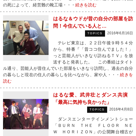
の死によって、経営難の靴工場・・・
続きを読む
はるな＆ウドが昔の自分の部屋を訪
問！今住んでいる人と…
2016年6月16日
TOPICS
テレビ東京は、２２日午後９時５４分
から、特番『「昔ココ住んでました！」
っと芸能人がいきなり訪ねるＴＶ』を放
送すると発表した。 この番組はタイト
ル通り、芸能人が昔住んでいた部屋をいきなり訪問し、過去の自分
の暮らしと現在の住人の暮らしを比べながら、家や人・・・
続きを
読む
はるな愛、武井壮とダンス共演
「最高に気持ち良かった」
2016年4月8日
TOPICS
ダンスエンターテインメントショー
「ＢＵＲＮ ＴＨＥ ＦＬＯＯＲ ＮＥ
Ｗ ＨＯＲＩＺＯＮ」の公開舞台稽古が