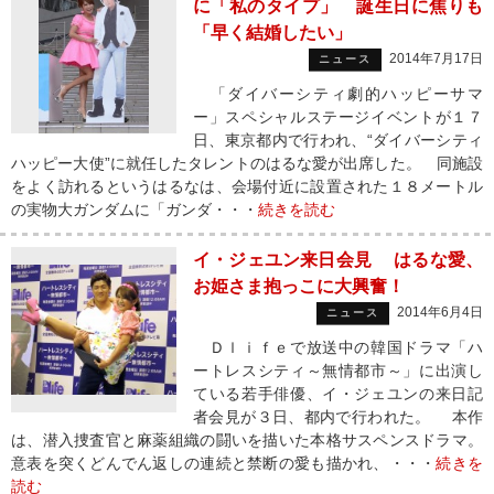
に「私のタイプ」 誕生日に焦りも
「早く結婚したい」
2014年7月17日
ニュース
「ダイバーシティ劇的ハッピーサマ
ー」スペシャルステージイベントが１７
日、東京都内で行われ、“ダイバーシティ
ハッピー大使”に就任したタレントのはるな愛が出席した。 同施設
をよく訪れるというはるなは、会場付近に設置された１８メートル
の実物大ガンダムに「ガンダ・・・
続きを読む
イ・ジェユン来日会見 はるな愛、
お姫さま抱っこに大興奮！
2014年6月4日
ニュース
Ｄｌｉｆｅで放送中の韓国ドラマ「ハ
ートレスシティ～無情都市～」に出演し
ている若手俳優、イ・ジェユンの来日記
者会見が３日、都内で行われた。 本作
は、潜入捜査官と麻薬組織の闘いを描いた本格サスペンスドラマ。
意表を突くどんでん返しの連続と禁断の愛も描かれ、・・・
続きを
読む