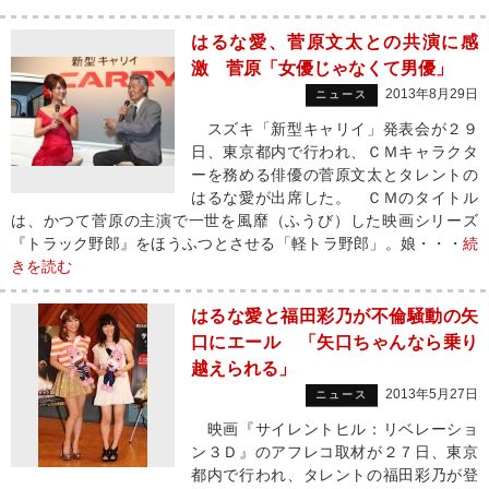
はるな愛、菅原文太との共演に感
激 菅原「女優じゃなくて男優」
2013年8月29日
ニュース
スズキ「新型キャリイ」発表会が２９
日、東京都内で行われ、ＣＭキャラクタ
ーを務める俳優の菅原文太とタレントの
はるな愛が出席した。 ＣＭのタイトル
は、かつて菅原の主演で一世を風靡（ふうび）した映画シリーズ
『トラック野郎』をほうふつとさせる「軽トラ野郎」。娘・・・
続
きを読む
はるな愛と福田彩乃が不倫騒動の矢
口にエール 「矢口ちゃんなら乗り
越えられる」
2013年5月27日
ニュース
映画『サイレントヒル：リベレーショ
ン３Ｄ』のアフレコ取材が２７日、東京
都内で行われ、タレントの福田彩乃が登