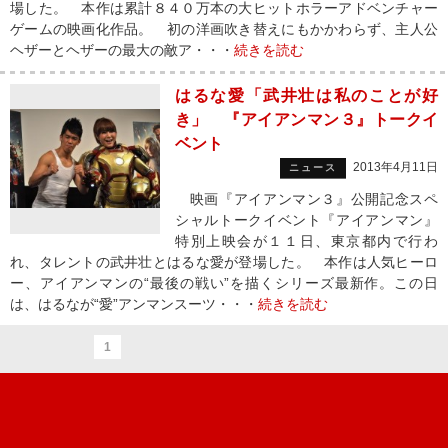
場した。 本作は累計８４０万本の大ヒットホラーアドベンチャー
ゲームの映画化作品。 初の洋画吹き替えにもかかわらず、主人公
ヘザーとヘザーの最大の敵ア・・・
続きを読む
はるな愛「武井壮は私のことが好
き」 『アイアンマン３』トークイ
ベント
2013年4月11日
ニュース
映画『アイアンマン３』公開記念スペ
シャルトークイベント『アイアンマン』
特別上映会が１１日、東京都内で行わ
れ、タレントの武井壮とはるな愛が登場した。 本作は人気ヒーロ
ー、アイアンマンの“最後の戦い”を描くシリーズ最新作。この日
は、はるなが“愛”アンマンスーツ・・・
続きを読む
1