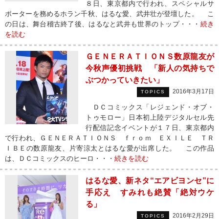
８日、東京都内で行われ、スペシャルサ
ポーターを務めるホラン千秋、はるな愛、武井壮が登壇した。 こ
の日は、舞台稽古終了後、はるなと武井も世界のトップ・・・
続き
を読む
ＧＥＮＥＲＡＴＩＯＮＳ数原龍友が
今秋声優初挑戦 「新人の気持ちで
ぶつかっていきたい」
2016年3月17日
TOPICS
ＤＣコミックス「レジェンド・オブ・
トゥモロー」日本初上陸デジタルセル先
行配信記念イベントが１７日、東京都内
で行われ、ＧＥＮＥＲＡＴＩＯＮＳ ｆｒｏｍ ＥＸＩＬＥ ＴＲ
ＩＢＥの数原龍友、片寄涼太とはるな愛が出席した。 この作品
は、ＤＣコミックスのヒーロ・・・
続きを読む
はるな愛、新ネタ“エアビヨンセ”に
手応え すみれも絶賛「絶対ウケ
る」
2016年2月29日
TOPICS