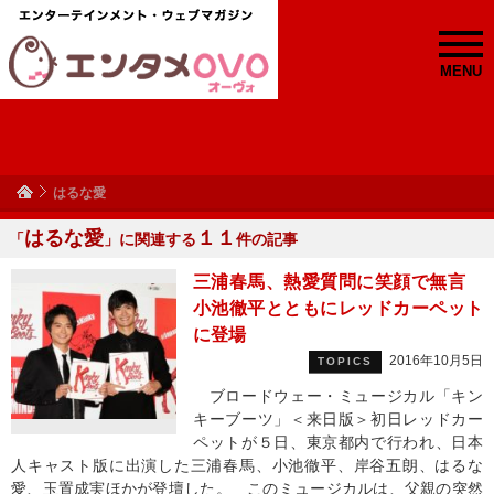
MENU
はるな愛
はるな愛
１１
「
」に関連する
件の記事
三浦春馬、熱愛質問に笑顔で無言
小池徹平とともにレッドカーペット
に登場
2016年10月5日
TOPICS
ブロードウェー・ミュージカル「キン
キーブーツ」＜来日版＞初日レッドカー
ペットが５日、東京都内で行われ、日本
人キャスト版に出演した三浦春馬、小池徹平、岸谷五朗、はるな
愛、玉置成実ほかが登壇した。 このミュージカルは、父親の突然