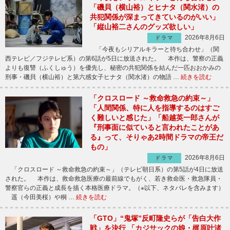
「磯貝（横山裕）とヒナタ（関水渚）の
共犯関係が深まってきているのがいい」
「縦山裕二さんのグッズ欲しい」
2026年8月6日
ドラマ
「今夜もシリアルキラーと待ち合わせ」（関
西テレビ／フジテレビ系）の第6話が5日に放送された。 本作は、警察の正義
よりも復讐（ふくしゅう）を優先し、秘密の共犯関係を結んだ一匹おおかみの
刑事・磯貝（横山裕）と第六感女子ヒナタ（関水渚）の物語 …
続きを読む
「クロスロード ～救命救急の約束～」
「人間関係、特に人を指導するのはすご
く難しいと感じた」「船越英一郎さんが
『刑事面に似ていると言われたことがあ
る』って、そりゃあ2時間ドラマの帝王だ
もの」
2026年8月6日
ドラマ
「クロスロード ～救命救急の約束～」（テレビ朝日系）の第5話が4日に放送
された。 本作は、救命救急医療の最前線でもがく、若き救命医・救急隊員・
警察官らの正義と成長を描く本格医療ドラマ。（※以下、ネタバレを含みます）
遥（今田美桜）や桐 …
続きを読む
「GTO」“鬼塚”反町隆史らが「告白大作
戦」を決行 「カジサックの娘・梶原叶渚