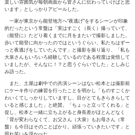
楽しい雰囲気が毎朝画面から皆さんに伝わっていけばと思
います」としっかりアピールした。
一家が東京から能登地方へ“夜逃げ”をするシーンが印象
的だったという常盤は「実はすごく（長く）撮っていて、
（能登に）たどり着くまでに月をまたいで撮影しました。
歩いて能登に向かったのではというぐらい、私たちはずー
っと夜逃げをしていたんです」と撮影を振り返り、「私も
大泉さんもいろいろ経験しているのである程度は覚悟して
いましたが、そんなに！？と思うぐらいでした」としみじ
み語った。
また、土屋は劇中での共演シーンはない松本とは撮影前
にケーキ作りの練習を行ったことを明かし「ものすごくか
わいくてしっかりしていますし、目がとてもきらきらして
いると感じました」と絶賛。「ちょっと立ってくれる」と
促し、松本と一緒に立ち上がると身長差がほとんどなく
「背が変わらなくて、お父さん（大泉）もお母さん（常
盤）も今日はそのことばかり。頑張っていきたいです」と
照れ笑いを浮かべた。