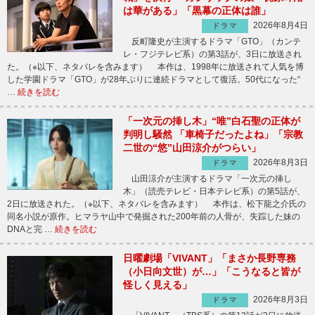
は華がある」「黒幕の正体は誰」
2026年8月4日
ドラマ
反町隆史が主演するドラマ「GTO」（カンテ
レ・フジテレビ系）の第3話が、3日に放送され
た。（※以下、ネタバレを含みます） 本作は、1998年に放送されて人気を博
した学園ドラマ「GTO」が28年ぶりに連続ドラマとして復活。50代になった“
…
続きを読む
「一次元の挿し木」“唯”白石聖の正体が
判明し騒然 「車椅子だったよね」「宗教
二世の“悠”山田涼介がつらい」
2026年8月3日
ドラマ
山田涼介が主演するドラマ「一次元の挿し
木」（読売テレビ・日本テレビ系）の第5話が、
2日に放送された。（※以下、ネタバレを含みます） 本作は、松下龍之介氏の
同名小説が原作。ヒマラヤ山中で発掘された200年前の人骨が、失踪した妹の
DNAと完 …
続きを読む
日曜劇場「VIVANT」「まさか長野専務
（小日向文世）が…」「こうなると皆が
怪しく見える」
2026年8月3日
ドラマ