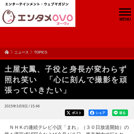
MENU
ニュース
TOPICS
土屋太鳳、子役と身長が変わらず
照れ笑い 「心に刻んで撮影を頑
張っていきたい」
2015年3月9日 / 15:46
ポスト
シェア
送る
ＮＨＫの連続テレビ小説「まれ」（３０日放送開始）の