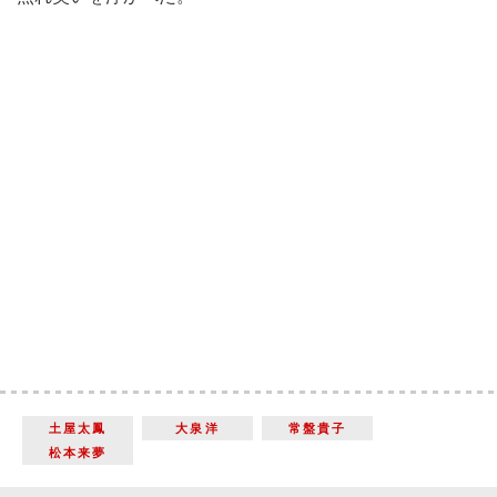
土屋太鳳
大泉洋
常盤貴子
松本来夢