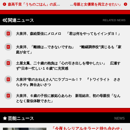
森高千里「うちのごはん」の反響を明かす 「子どもたちが覚えてくれて喜んでいます」
木村佳乃「まだまだ子育て奮闘中」 「母親と女優業を両立させたい」
関連ニュース
RELATED NEWS
大泉洋、森絵梨佳にメロメロ 「君は何をやってもイインダヨ！」
大泉洋、「離婚は…できないですね」 “離縁調停役”演じるも「家
庭が全て」
土屋太鳳、二十歳の抱負は「心の引き出しを増やしたい」 広瀬す
ず“日本一忙しい１６歳”に充実感
大泉洋“歌のおねえさん”にラブコール！？ 『トワイライト ささ
らさや』舞台あいさつ
大泉洋、６歳の子役に嫉妬心あらわ 新垣結衣、初の母親役「なん
となく疑似体験できた」
芸能ニュース
NEWS
「今夜もシリアルキラーと待ち合わせ」