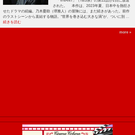
「VIVANT」（TBS系）の第12話が2日に放送
された。 本作は、2023年夏、日本中を熱狂さ
せたドラマの続編。乃木憂助（堺雅人）の冒険には、まだ続きがあった。前作
のラストシーンから直結する物語。“世界を巻き込む大きな渦”が、ついに別 …
続きを読む
more »