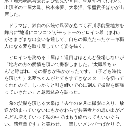
第１週完成試写会および会見が９日、東京都内で行われ、
出演者の土屋太鳳、松本来夢、大泉洋、常盤貴子ほかが出
席した。
ドラマは、独自の伝統や風習が息づく石川県能登地方を
舞台に“地道にコツコツ”がモットーのヒロイン希（まれ）
がさまざまな出会いを通して、自らの原点だったケーキ職
人になる夢を取り戻していく姿を描く。
ヒロインを務める土屋は１週目はほとんど登場しないが
「地方の方の愛情を頂いて撮影しました。“太鳳希ちゃ
ん”と呼ばれ、その響きが温かかったです。（子ども時代
を演じた）来夢ちゃんがとてもすてきなスタートを切って
くれたので、しっかりと引き継いで心に刻んで撮影を頑張
っていきたい」と意気込みを語った。
希の父親を演じる大泉は「去年の９月に撮影に入り、放
送が始まっていないにもかかわらず共演者との思い出がど
んどん増えていって私の中ではもう終わってもいいぐら
い。感無量です」と笑わせ、「楽しいメンバーばかりで、