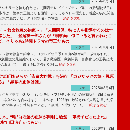
2026年8月6日
ドラマ
ルキラーと待ち合わせ」（関西テレビ／フジテレビ系）の第6話が5日に
本作は、警察の正義よりも復讐（ふくしゅう）を優先し、秘密の共犯関係
と第六感女子ヒナタ（関水渚）の物語 …
続きを読む
ド ～救命救急の約束～」「人間関係、特に人を指導するのはす
感じた」「船越英一郎さんが『刑事面に似ていると言われたこ
て、そりゃあ2時間ドラマの帝王だもの」
2026年8月6日
ドラマ
 ～救命救急の約束～」（テレビ朝日系）の第5話が4日に放送された。
急医療の最前線でもがく、若き救命医・救急隊員・警察官らの正義と成
を含みます） 遥（今田美桜）や桐 …
続きを読む
鬼塚”反町隆史らが「告白大作戦」を決行 「カジサックの娘・梶原
る」「黒幕の正体は誰」
2026年8月4日
ドラマ
するドラマ「GTO」（カンテレ・フジテレビ系）の第3話が、3日に放送
下、ネタバレを含みます） 本作は、1998年に放送されて人気を博した学
」が28年ぶりに連続ドラマとして復活。50代になった“ …
続きを読む
し木」“唯”白石聖の正体が判明し騒然 「車椅子だったよね」
“悠”山田涼介がつらい」
2026年8月3日
ドラマ