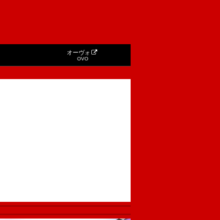
オーヴォ
OVO