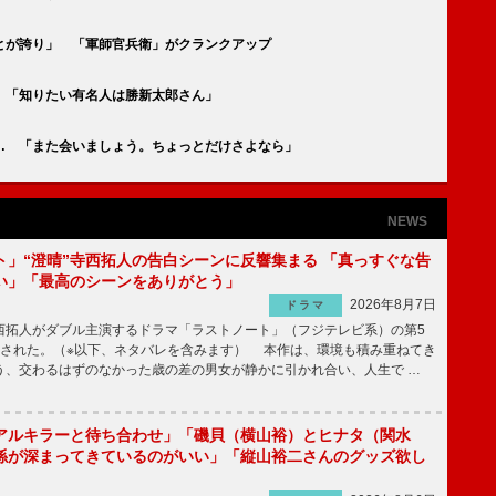
とが誇り」 「軍師官兵衛」がクランクアップ
 「知りたい有名人は勝新太郎さん」
… 「また会いましょう。ちょっとだけさよなら」
NEWS
ト」“澄晴”寺西拓人の告白シーンに反響集まる 「真っすぐな告
い」「最高のシーンをありがとう」
2026年8月7日
ドラマ
拓人がダブル主演するドラマ「ラストノート」（フジテレビ系）の第5
送された。（※以下、ネタバレを含みます） 本作は、環境も積み重ねてき
う、交わるはずのなかった歳の差の男女が静かに引かれ合い、人生で …
アルキラーと待ち合わせ」「磯貝（横山裕）とヒナタ（関水
係が深まってきているのがいい」「縦山裕二さんのグッズ欲し