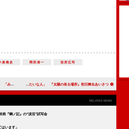
小泉堯史
岡田准一
役所広司
いたいです」
木村文乃、水川あさみは「太陽みたいな人」 『太陽の坐る場所』初日舞台あいさつ
RELATED NEWS
画『蜩ノ記』の“涙活”試写会
てはいます」