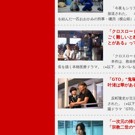
「今夜もシリア
放送された。 
を結んだ一匹おおかみの刑事・磯貝（横山裕）
「クロスロー
ごく難しいと
とがある』っ
「クロスロード
本作は、救命救
長を描く本格医療ドラマ。（※以下、ネタバレ
「GTO」“
叶渚は華があ
反町隆史が主演
された。（※以
園ドラマ「GTO
「一次元の挿
「宗教二世の