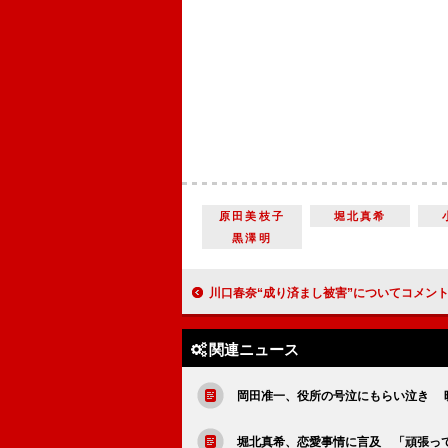
原田美枝子
堀北真希
黒澤明
川口春奈“成り済まし被害”についてコメント 「みんなに気を付けてもら
関連ニュース
岡田准一、役所の号泣にもらい泣き 映
堀北真希、恋愛事情に言及 「頑張っ