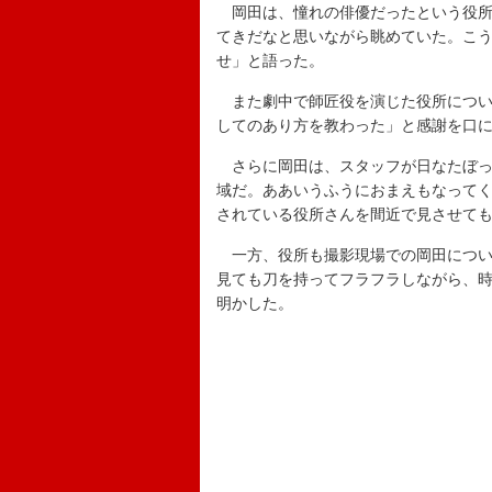
岡田は、憧れの俳優だったという役所
てきだなと思いながら眺めていた。こ
せ」と語った。
また劇中で師匠役を演じた役所につい
してのあり方を教わった」と感謝を口
さらに岡田は、スタッフが日なたぼっ
域だ。ああいうふうにおまえもなって
されている役所さんを間近で見させて
一方、役所も撮影現場での岡田につい
見ても刀を持ってフラフラしながら、
明かした。