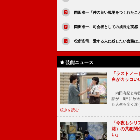
岡田准一「仲の良い現場をつくれたこ
岡田准一、司会者としての成長を実感
役所広司、愛する人に残したい言葉は
芸能ニュース
「ラストノー
白がカッコい
内田有紀と寺西
話が、6日に放
た人生も全く違
続きを読む
「今夜もシリ
渚）の共犯関
い」