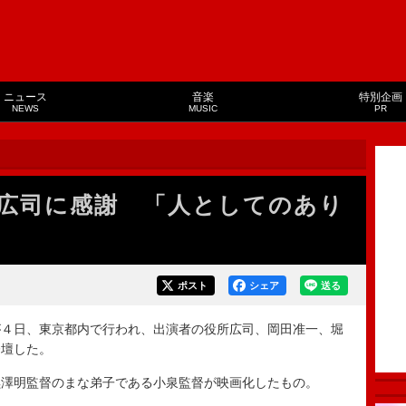
ニュース
音楽
特別企画
NEWS
MUSIC
PR
所広司に感謝 「人としてのあり
ポスト
シェア
送る
４日、東京都内で行われ、出演者の役所広司、岡田准一、堀
登壇した。
澤明監督のまな弟子である小泉監督が映画化したもの。