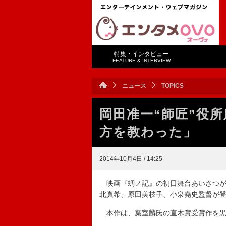
特集・インタビュー
FEATURE & INTERVIEW
ニュース
TOPICS
岡田准一“師匠”役
方を教わった」
2014年10月4日 / 14:25
映画『蜩ノ記』の初日舞台あいさつが
北真希、原田美枝子、小泉堯史監督が
本作は、葉室麟氏の直木賞受賞作を黒