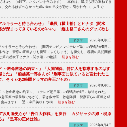
送された。（※以下、ネタバレを含みます） 本作は、環境も積み重ねてき
う、交わるはずのなかった歳の差の男女が静かに引かれ合い、人生で …
アルキラーと待ち合わせ」「磯貝（横山裕）とヒナタ（関水
係が深まってきているのがいい」「縦山裕二さんのグッズ欲し
2026年8月6日
ドラマ
ルキラーと待ち合わせ」（関西テレビ／フジテレビ系）の第6話が5日に
本作は、警察の正義よりも復讐（ふくしゅう）を優先し、秘密の共犯関係
と第六感女子ヒナタ（関水渚）の物語 …
続きを読む
ド ～救命救急の約束～」「人間関係、特に人を指導するのはす
感じた」「船越英一郎さんが『刑事面に似ていると言われたこ
て、そりゃあ2時間ドラマの帝王だもの」
2026年8月6日
ドラマ
 ～救命救急の約束～」（テレビ朝日系）の第5話が4日に放送された。
急医療の最前線でもがく、若き救命医・救急隊員・警察官らの正義と成
を含みます） 遥（今田美桜）や桐 …
続きを読む
鬼塚”反町隆史らが「告白大作戦」を決行 「カジサックの娘・梶原
る」「黒幕の正体は誰」
2026年8月4日
ドラマ