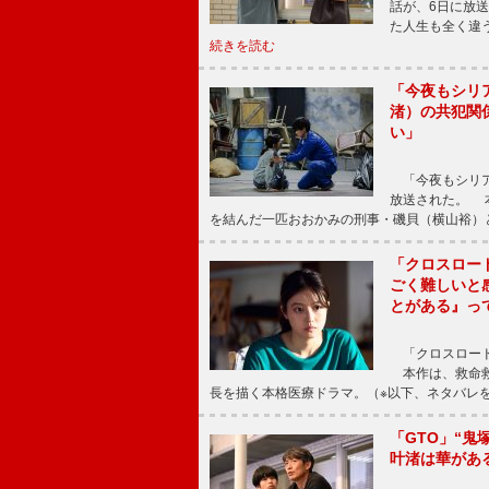
話が、6日に放
た人生も全く違
続きを読む
「今夜もシリ
渚）の共犯関
い」
「今夜もシリア
放送された。 
を結んだ一匹おおかみの刑事・磯貝（横山裕）
「クロスロー
ごく難しいと
とがある』っ
「クロスロード
本作は、救命救
長を描く本格医療ドラマ。（※以下、ネタバレ
「GTO」“
叶渚は華があ