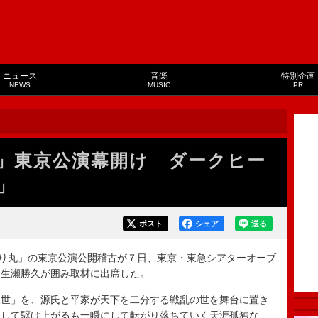
ニュース
音楽
特別企画
NEWS
MUSIC
PR
」東京公演幕開け ダークヒー
楽」
ポスト
シェア
送る
り丸」の東京公演公開稽古が７日、東京・東急シアターオーブ
、生瀬勝久が囲み取材に出席した。
世」を、源氏と平家が天下を二分する戦乱の世を舞台に置き
くして駆け上がるも一瞬にして転がり落ちていく天涯孤独な