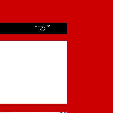
オーヴォ
OVO