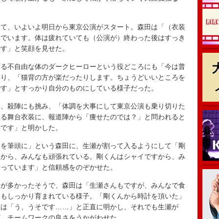
。
て、いよいよ明日から東京公演がスタート。森田は「（衣装
んでいます。体は疲れていても（公演が）終わった後はすっき
です」と笑顔を見せた。
る不自由な体のダークヒーローという役どころにも「今は普
語り、「猫背の方が楽だったりします。ちょうどいいところを
です」とすっかり自分のものにしている様子だった。
、殺陣にも挑み、「体調を大事にして東京公演も乗り切りた
ある舞台衣装に、報道陣から「痩せたのでは？」と問われると
いです」と明かした。
を筆頭に」という森田に、生瀬が割って入るようにして「剛
るから、みんなも頑張れている。剛くんはシャイですから、み
やっています」と信頼感をのぞかせた。
が多かったそうで、森田は「生瀬さんもですが、みんなで食
ンもしっかり育まれている様子。「剛くんから時計を頂いた」
田は「う、うそです……」と正直に明かし、それでも生瀬が
ど、チームワークの良さをうかがわせた。