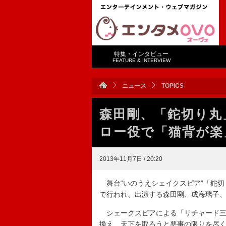
特集・インタビュー
FEATURE & INTERVIEW
ニュース
TOPICS
森田剛、「鉈切り丸
ロー役で「猫背が
2013年11月7日 / 20:20
舞台“いのうえシェイクスピア”「鉈切
で行われ、出演する森田剛、成海璃子
シェークスピアによる「リチャード三
換え、天下を取ろうと悪事の限りを尽