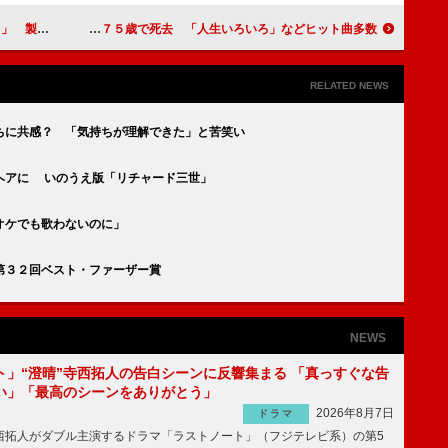
』完成に感謝
島倉千代子さん７５歳で死去 「人生いろいろ」などヒット曲多数
RELATED NEWS
ちに共感？ 「気持ちが理解できた」と苦笑い
ヘアに いのうえ版「リチャード三世」
オケでも歌わないのに」
第３２回ベスト・ファーザー賞
NEWS
ト」“澄晴”寺西拓人の告白シーンに反響集まる 「真っすぐな告
い」「最高のシーンをありがとう」
2026年8月7日
ドラマ
拓人がダブル主演するドラマ「ラストノート」（フジテレビ系）の第5