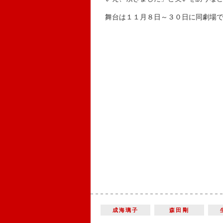
舞台は１１月８日～３０日に同劇場で
成海璃子
森田剛