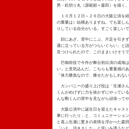
男・鉈切り丸（源範頼＝森田）を描く
１０月１２日～２６日の大阪公演を経
の重量は）結構ありますね。でも楽し
りしている自分がいる。すごく楽しい
顔にあざ、背中にこぶ、片足を引きず
通に立っている方がつらいぐらい」と
見つけられたので、このままいけそう
巴御前役で今作が舞台初出演の成海は
い」と意気込んだ。こちらも重量感の
「体力勝負なので、痩せたかもしれな
カンパニーの盛り上げ役は「生瀬さん
くんがめげずに力を抜かずにやってい
んな剛くんの背中を見ながら頑張って
大阪公演中に誕生日を迎えたキャスト
事に行ったり」と、コミュニケーショ
と喜ぶ生瀬に驚きの表情を浮かべた森
「いえ、頂きました」と笑いを誘うな