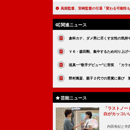
高畑監督、宮崎監督の引退「変わる可能性も」 製作８年、『かぐや姫の物語
関連ニュース
倉科カナ、ダメ男に尽くす女性の気持
Ｖ６・森田剛、集中するため刈り上げ
堤真一“歌手デビュー”に苦笑 「カラ
野村萬斎、親子２代での受賞に喜び 
芸能ニュース
「ラストノー
白がカッコい
内田有紀と寺西