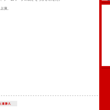
上演。
生瀬勝久