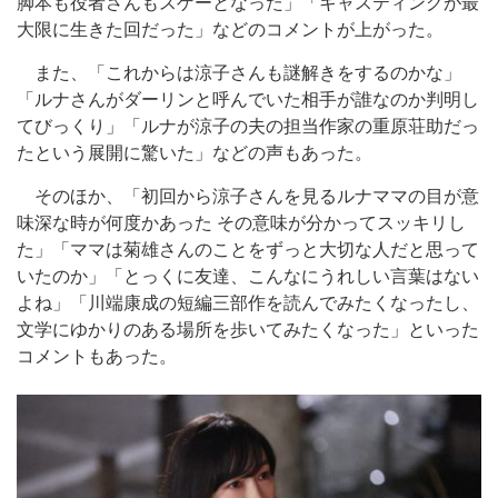
脚本も役者さんもスゲーとなった」「キャスティングが最
大限に生きた回だった」などのコメントが上がった。
また、「これからは涼子さんも謎解きをするのかな」
「ルナさんがダーリンと呼んでいた相手が誰なのか判明し
てびっくり」「ルナが涼子の夫の担当作家の重原荘助だっ
たという展開に驚いた」などの声もあった。
そのほか、「初回から涼子さんを見るルナママの目が意
味深な時が何度かあった その意味が分かってスッキリし
た」「ママは菊雄さんのことをずっと大切な人だと思って
いたのか」「とっくに友達、こんなにうれしい言葉はない
よね」「川端康成の短編三部作を読んでみたくなったし、
文学にゆかりのある場所を歩いてみたくなった」といった
コメントもあった。