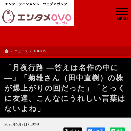
MENU
ニュース
TOPICS
「月夜行路 ―答えは名作の中に
―」「菊雄さん（田中直樹）の株
が爆上がりの回だった」「とっく
に友達、こんなにうれしい言葉は
ないよね」
2026年5月7日 / 10:48
ポスト
シェア
送る