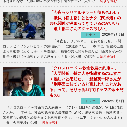
るはずのなかった歳の差の男女が静かに引かれ合い、人生で …
続きを読む
「今夜もシリアルキラーと待ち合わせ」
「磯貝（横山裕）とヒナタ（関水渚）の
共犯関係が深まってきているのがいい」
「縦山裕二さんのグッズ欲しい」
2026年8月6日
ドラマ
「今夜もシリアルキラーと待ち合わせ」（関
西テレビ／フジテレビ系）の第6話が5日に放送された。 本作は、警察の正義
よりも復讐（ふくしゅう）を優先し、秘密の共犯関係を結んだ一匹おおかみの
刑事・磯貝（横山裕）と第六感女子ヒナタ（関水渚）の物語 …
続きを読む
「クロスロード ～救命救急の約束～」
「人間関係、特に人を指導するのはすご
く難しいと感じた」「船越英一郎さんが
『刑事面に似ていると言われたことがあ
る』って、そりゃあ2時間ドラマの帝王だ
もの」
2026年8月6日
ドラマ
「クロスロード ～救命救急の約束～」（テレビ朝日系）の第5話が4日に放送
された。 本作は、救命救急医療の最前線でもがく、若き救命医・救急隊員・
警察官らの正義と成長を描く本格医療ドラマ。（※以下、ネタバレを含みます）
遥（今田美桜）や桐 …
続きを読む