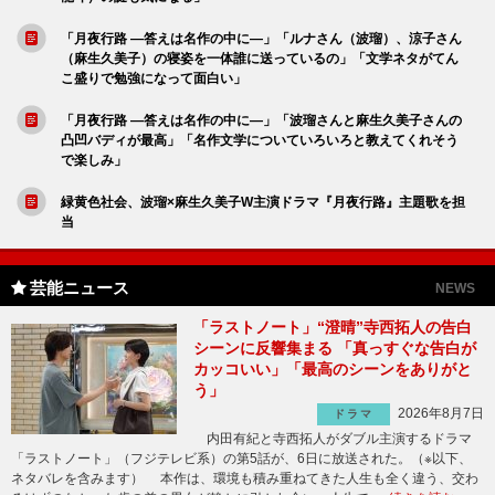
「月夜行路 ―答えは名作の中に―」「ルナさん（波瑠）、涼子さん
（麻生久美子）の寝姿を一体誰に送っているの」「文学ネタがてん
こ盛りで勉強になって面白い」
「月夜行路 ―答えは名作の中に―」「波瑠さんと麻生久美子さんの
凸凹バディが最高」「名作文学についていろいろと教えてくれそう
で楽しみ」
緑黄色社会、波瑠×麻生久美子W主演ドラマ『月夜行路』主題歌を担
当
芸能ニュース
NEWS
「ラストノート」“澄晴”寺西拓人の告白
シーンに反響集まる 「真っすぐな告白が
カッコいい」「最高のシーンをありがと
う」
2026年8月7日
ドラマ
内田有紀と寺西拓人がダブル主演するドラマ
「ラストノート」（フジテレビ系）の第5話が、6日に放送された。（※以下、
ネタバレを含みます） 本作は、環境も積み重ねてきた人生も全く違う、交わ