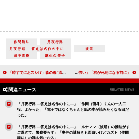
作間龍斗
月夜行路
月夜行路 ―答えは名作の中に―
波留
田中直樹
麻生久美子
「時すでにおスシ!?」森の母“温子”佐藤江梨子の登場に反響 「ヤンキー母がしっくりくる」「熱血破天荒ママが良かった」
「君が死刑になる前に」「怪しい凛ちゃん（与田祐希）。かわいいけど怖い」「競馬のくだりめっちゃ面白かった」
関連ニュース
RELATED NEWS
「月夜行路 ―答えは名作の中に―」「作間（龍斗）くんの一人二
役、よかった」「電子ではなくちゃんと紙の本が読みたくなる回だ
った」
「月夜行路 ―答えは名作の中に―」「ルナママ（波瑠）の推理がす
ご過ぎて、警察要らず」「事件の謎解きも面白いけどカズト（作間
龍斗）の謎も気になる」