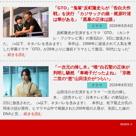
「GTO」“鬼塚”反町隆史らが「告白大作
戦」を決行 「カジサックの娘・梶原叶渚
は華がある」「黒幕の正体は誰」
2026年8月4日
ドラマ
反町隆史が主演するドラマ「GTO」（カンテ
レ・フジテレビ系）の第3話が、3日に放送され
た。（※以下、ネタバレを含みます） 本作は、1998年に放送されて人気を博
した学園ドラマ「GTO」が28年ぶりに連続ドラマとして復活。50代になった“
…
続きを読む
「一次元の挿し木」“唯”白石聖の正体が
判明し騒然 「車椅子だったよね」「宗教
二世の“悠”山田涼介がつらい」
2026年8月3日
ドラマ
山田涼介が主演するドラマ「一次元の挿し
木」（読売テレビ・日本テレビ系）の第5話が、
2日に放送された。（※以下、ネタバレを含みます） 本作は、松下龍之介氏の
同名小説が原作。ヒマラヤ山中で発掘された200年前の人骨が、失踪した妹の
DNAと完 …
続きを読む
more »