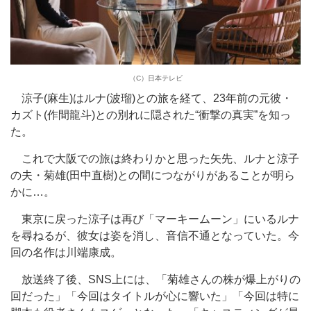
（C）日本テレビ
涼子(麻生)はルナ(波瑠)との旅を経て、23年前の元彼・
カズト(作間龍斗)との別れに隠された“衝撃の真実”を知っ
た。
これで大阪での旅は終わりかと思った矢先、ルナと涼子
の夫・菊雄(田中直樹)との間につながりがあることが明ら
かに…。
東京に戻った涼子は再び「マーキームーン」にいるルナ
を尋ねるが、彼女は姿を消し、音信不通となっていた。今
回の名作は川端康成。
放送終了後、SNS上には、「菊雄さんの株が爆上がりの
回だった」「今回はタイトルが心に響いた」「今回は特に