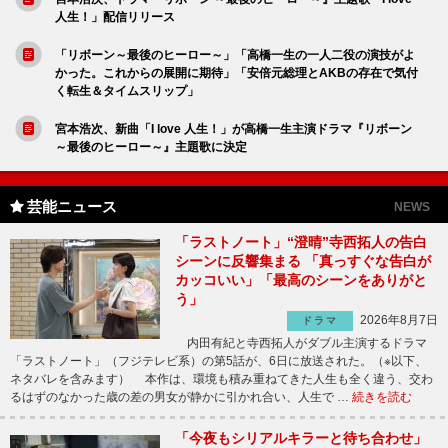
人生！」配信リリース
「リボーン～最後のヒーロー～」「高橋一生の一人二役の演技がよ
かった。これからの展開に期待」「安倍元総理とAKBの存在で気付
く転生＆タイムスリップ」
宮本浩次、新曲「I love 人生！」が高橋一生主演ドラマ『リボーン
～最後のヒーロー～』主題歌に決定
芸能ニュース
NEWS
「ラストノート」“澄晴”寺西拓人の告白
シーンに反響集まる 「真っすぐな告白が
カッコいい」「最高のシーンをありがと
う」
2026年8月7日
ドラマ
内田有紀と寺西拓人がダブル主演するドラマ
「ラストノート」（フジテレビ系）の第5話が、6日に放送された。（※以下、
ネタバレを含みます） 本作は、環境も積み重ねてきた人生も全く違う、交わ
るはずのなかった歳の差の男女が静かに引かれ合い、人生で …
続きを読む
「今夜もシリアルキラーと待ち合わせ」