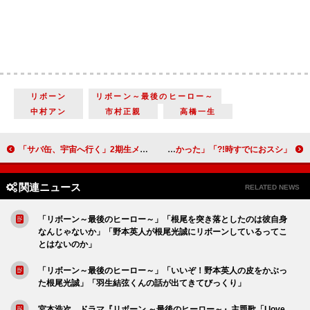
リボーン
リボーン～最後のヒーロー～
中村アン
市村正親
高橋一生
「サバ缶、宇宙へ行く」2期生メンバー始動に視聴者感動 「夢がつながった」「生徒たちの試行錯誤が興味深い」
「時すでにおスシ!?」森の母“温子”佐藤江梨子の登場に反響 「ヤンキー母がしっくりくる」「熱血破天荒ママが良かった」
関連ニュース
RELATED NEWS
「リボーン～最後のヒーロー～」「根尾を突き落としたのは彼自身
なんじゃないか」「野本英人が根尾光誠にリボーンしているってこ
とはないのか」
「リボーン～最後のヒーロー～」「いいぞ！野本英人の皮をかぶっ
た根尾光誠」「羽生結弦くんの話が出てきてびっくり」
宮本浩次、ドラマ『リボーン ～最後のヒーロー～』主題歌「I love