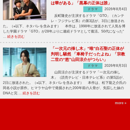
は華がある」「黒幕の正体は誰」
2026年8月4日
ドラマ
反町隆史が主演するドラマ「GTO」（カンテ
レ・フジテレビ系）の第3話が、3日に放送され
た。（※以下、ネタバレを含みます） 本作は、1998年に放送されて人気を博
した学園ドラマ「GTO」が28年ぶりに連続ドラマとして復活。50代になった“
…
続きを読む
「一次元の挿し木」“唯”白石聖の正体が
判明し騒然 「車椅子だったよね」「宗教
二世の“悠”山田涼介がつらい」
2026年8月3日
ドラマ
山田涼介が主演するドラマ「一次元の挿し
木」（読売テレビ・日本テレビ系）の第5話が、
2日に放送された。（※以下、ネタバレを含みます） 本作は、松下龍之介氏の
同名小説が原作。ヒマラヤ山中で発掘された200年前の人骨が、失踪した妹の
DNAと完 …
続きを読む
more »