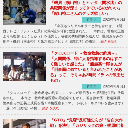
「磯貝（横山裕）とヒナタ（関水渚）の
共犯関係が深まってきているのがいい」
「縦山裕二さんのグッズ欲しい」
2026年8月6日
ドラマ
「今夜もシリアルキラーと待ち合わせ」（関
西テレビ／フジテレビ系）の第6話が5日に放送された。 本作は、警察の正義
よりも復讐（ふくしゅう）を優先し、秘密の共犯関係を結んだ一匹おおかみの
刑事・磯貝（横山裕）と第六感女子ヒナタ（関水渚）の物語 …
続きを読む
「クロスロード ～救命救急の約束～」
「人間関係、特に人を指導するのはすご
く難しいと感じた」「船越英一郎さんが
『刑事面に似ていると言われたことがあ
る』って、そりゃあ2時間ドラマの帝王だ
もの」
2026年8月6日
ドラマ
「クロスロード ～救命救急の約束～」（テレビ朝日系）の第5話が4日に放送
された。 本作は、救命救急医療の最前線でもがく、若き救命医・救急隊員・
警察官らの正義と成長を描く本格医療ドラマ。（※以下、ネタバレを含みます）
遥（今田美桜）や桐 …
続きを読む
「GTO」“鬼塚”反町隆史らが「告白大作
戦」を決行 「カジサックの娘・梶原叶渚