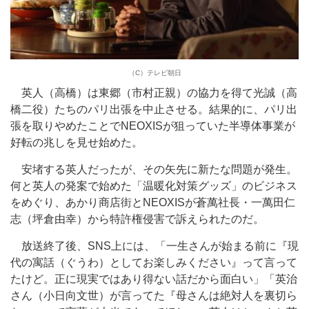
（C）テレビ朝日
英人（高橋）は東郷（市村正親）の協力を得て光誠（高
橋二役）たちのパリ出張を中止させる。結果的に、パリ出
張を取りやめたことでNEOXISが狙っていた半導体事業が
好転の兆しを見せ始めた。
安堵する英人だったが、その矢先に新たな問題が発生。
何と英人の発案で始めた「温暖化対策グッズ」のビジネス
をめぐり、あかり商店街とNEOXISが蒼萬社長・一萬田仁
志（坪倉由幸）から特許権侵害で訴えられたのだ。
放送終了後、SNS上には、「一生さんが始まる前に『現
代の寓話（ぐうわ）としてお楽しみください』って言って
たけど。正に現実ではあり得ない話だから面白い」「英治
さん（小日向文世）が言ってた『母さんは絶対人を裏切ら