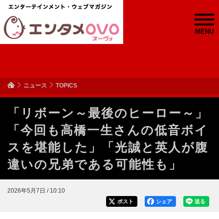
MENU
ニュース
TOPICS
「リボーン～最後のヒーロー～」
「今回も高橋一生さんの低音ボイ
スを堪能した」「光誠と英人が腹
違いの兄弟である可能性も」
2026年5月7日 / 10:10
ポスト
シェア
送る