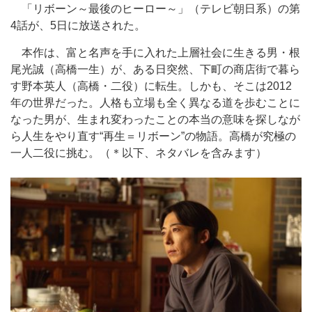
「リボーン～最後のヒーロー～」（テレビ朝日系）の第
4話が、5日に放送された。
本作は、富と名声を手に入れた上層社会に生きる男・根
尾光誠（高橋一生）が、ある日突然、下町の商店街で暮ら
す野本英人（高橋・二役）に転生。しかも、そこは2012
年の世界だった。人格も立場も全く異なる道を歩むことに
なった男が、生まれ変わったことの本当の意味を探しなが
ら人生をやり直す“再生＝リボーン”の物語。高橋が究極の
一人二役に挑む。（＊以下、ネタバレを含みます）