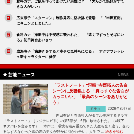
倉科カナ、ご飯を作ってあげたい男性は？ 「大らかで笑顔がすて
きな人がいい」
広末涼子「スターマン」制作発表に浴衣姿で登場 「『半沢直樹』
にキュンとしました」
倉科カナ「撮影中は不安感に襲われた」 『遠くでずっとそばにい
る』初日舞台あいさつ
成海璃子「歯磨きをすると幸せな気持ちになる」 アクアフレッシ
ュ新キャラクターに就任
芸能ニュース
NEWS
「ラストノート」“澄晴”寺西拓人の告白
シーンに反響集まる 「真っすぐな告白が
カッコいい」「最高のシーンをありがと
う」
2026年8月7日
ドラマ
内田有紀と寺西拓人がダブル主演するドラマ
「ラストノート」（フジテレビ系）の第5話が、6日に放送された。（※以下、
ネタバレを含みます） 本作は、環境も積み重ねてきた人生も全く違う、交わ
るはずのなかった歳の差の男女が静かに引かれ合い、人生で …
続きを読む