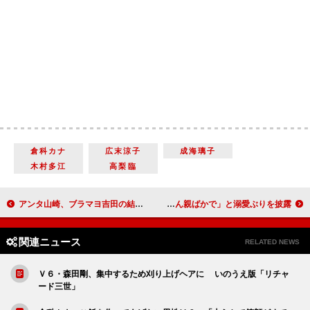
倉科カナ
広末涼子
成海璃子
木村多江
高梨臨
アンタ山崎、ブラマヨ吉田の結婚に驚き 「まさに『どうかしてるぜ』ですよ」
桐谷美玲、愛犬“らんさん”とＣＭ共演 「すみません親ばかで」と溺愛ぶりを披露
関連ニュース
RELATED NEWS
Ｖ６・森田剛、集中するため刈り上げヘアに いのうえ版「リチャ
ード三世」