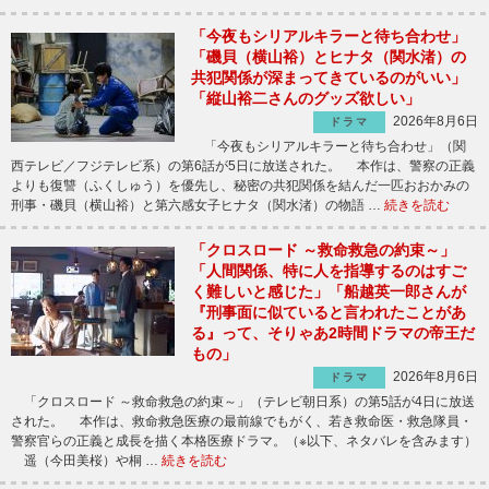
「今夜もシリアルキラーと待ち合わせ」
「磯貝（横山裕）とヒナタ（関水渚）の
共犯関係が深まってきているのがいい」
「縦山裕二さんのグッズ欲しい」
2026年8月6日
ドラマ
「今夜もシリアルキラーと待ち合わせ」（関
西テレビ／フジテレビ系）の第6話が5日に放送された。 本作は、警察の正義
よりも復讐（ふくしゅう）を優先し、秘密の共犯関係を結んだ一匹おおかみの
刑事・磯貝（横山裕）と第六感女子ヒナタ（関水渚）の物語 …
続きを読む
「クロスロード ～救命救急の約束～」
「人間関係、特に人を指導するのはすご
く難しいと感じた」「船越英一郎さんが
『刑事面に似ていると言われたことがあ
る』って、そりゃあ2時間ドラマの帝王だ
もの」
2026年8月6日
ドラマ
「クロスロード ～救命救急の約束～」（テレビ朝日系）の第5話が4日に放送
された。 本作は、救命救急医療の最前線でもがく、若き救命医・救急隊員・
警察官らの正義と成長を描く本格医療ドラマ。（※以下、ネタバレを含みます）
遥（今田美桜）や桐 …
続きを読む