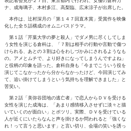
表記者会見が２７日、東京都内で行われ、女優の倉科カ
ナ、成海璃子、木村多江、高梨臨、広末涼子が出席した。
本作は、辻村深月の「第１４７回直木賞」受賞作を映像
化した全５話構成のオムニバスドラマ。
第１話「芹葉大学の夢と殺人」でダメ男に尽くしてしま
う女性を演じる倉科は、「７割は相手の行動や言動で傷つ
けられる、あとの３割は心をわしづかみにされるようなも
の。アメとムチで、より好きになってしまうんですよね」
と役柄の印象を語った。倉科自身も「今までこういう役を
演じてこなかったから分からなかったけど、今回演じてみ
て、追い掛けてしまうという気持ちを理解できました」と
苦笑い。
第２話「美弥谷団地の逃亡者」で恋人からＤＶを受ける
女性を演じた成海は、「あまり感情移入させずに淡々と描
いていくのが面白い」とポツリ。実際、ＤＶを受けている
人が近くにいたらなんと声を掛けるか問われると「強くな
れ！って言うと思います」と言い切り、会場の笑いを誘っ