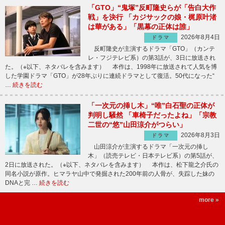
「GTO」“鬼塚”反町隆史らが「告白大作
戦」を決行 「カジサックの娘・梶原叶渚
は華がある」「黒幕の正体は誰」
2026年8月4日
ドラマ
反町隆史が主演するドラマ「GTO」（カンテ
レ・フジテレビ系）の第3話が、3日に放送され
た。（※以下、ネタバレを含みます） 本作は、1998年に放送されて人気を博
した学園ドラマ「GTO」が28年ぶりに連続ドラマとして復活。50代になった“
…
続きを読む
「一次元の挿し木」“唯”白石聖の正体が
判明し騒然 「車椅子だったよね」「宗教
二世の“悠”山田涼介がつらい」
2026年8月3日
ドラマ
山田涼介が主演するドラマ「一次元の挿し
木」（読売テレビ・日本テレビ系）の第5話が、
2日に放送された。（※以下、ネタバレを含みます） 本作は、松下龍之介氏の
同名小説が原作。ヒマラヤ山中で発掘された200年前の人骨が、失踪した妹の
DNAと完 …
続きを読む
more »