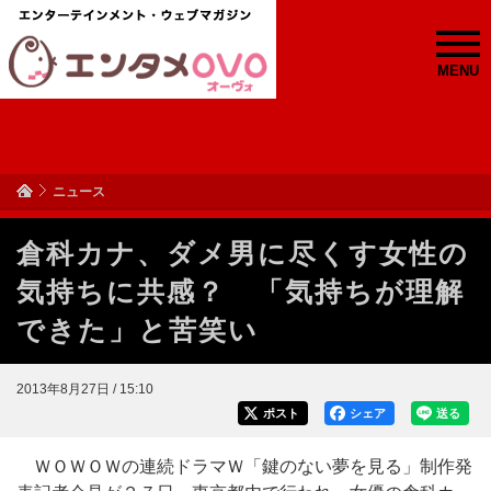
MENU
ニュース
倉科カナ、ダメ男に尽くす女性の
気持ちに共感？ 「気持ちが理解
できた」と苦笑い
2013年8月27日 / 15:10
ポスト
シェア
送る
ＷＯＷＯＷの連続ドラマＷ「鍵のない夢を見る」制作発