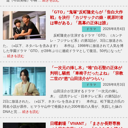
遥（今田美桜）や桐 …
続きを読む
「GTO」“鬼塚”反町隆史らが「告白大作
戦」を決行 「カジサックの娘・梶原叶渚
は華がある」「黒幕の正体は誰」
2026年8月4日
ドラマ
反町隆史が主演するドラマ「GTO」（カンテ
レ・フジテレビ系）の第3話が、3日に放送され
た。（※以下、ネタバレを含みます） 本作は、1998年に放送されて人気を博
した学園ドラマ「GTO」が28年ぶりに連続ドラマとして復活。50代になった“
…
続きを読む
「一次元の挿し木」“唯”白石聖の正体が
判明し騒然 「車椅子だったよね」「宗教
二世の“悠”山田涼介がつらい」
2026年8月3日
ドラマ
山田涼介が主演するドラマ「一次元の挿し
木」（読売テレビ・日本テレビ系）の第5話が、
2日に放送された。（※以下、ネタバレを含みます） 本作は、松下龍之介氏の
同名小説が原作。ヒマラヤ山中で発掘された200年前の人骨が、失踪した妹の
DNAと完 …
続きを読む
日曜劇場「VIVANT」「まさか長野専務