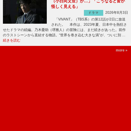
（小日向文世）が…」「こうなると皆が
怪しく見える」
2026年8月3日
ドラマ
「VIVANT」（TBS系）の第12話が2日に放送
された。 本作は、2023年夏、日本中を熱狂さ
せたドラマの続編。乃木憂助（堺雅人）の冒険には、まだ続きがあった。前作
のラストシーンから直結する物語。“世界を巻き込む大きな渦”が、ついに別 …
続きを読む
more »