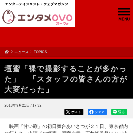
MENU
ニュース
TOPICS
壇蜜「裸で撮影することが多かっ
た」 「スタッフの皆さんの方が
大変だった」
2013年9月21日 / 17:32
ポスト
シェア
送る
映画『甘い鞭』の初日舞台あいさつが２１日、東京都内