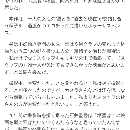
で行われ、出演者の壇蜜、間宮夕貴、石井隆監督ほかが出
席した。
本作は、一人の女性の“昼と夜”“過去と現在”が交錯し合
う様子を、過激かつエロチックに描いたホラーサスペン
ス。
昼は不妊治療専門の女医、夜はＳＭクラブの売れっ子Ｍ
嬢という二つの顔を持つ主人公・奈緒子を演じた壇蜜は
「私だけでなくスタッフもギリギリの中で撮影して、（ス
タッフの）誰一人が欠けてもできなかった映画だと思いま
す」と公開を喜んだ。
撮影中、大変だったことを聞かれると「私は裸で撮影す
ることが多かったのですが、カメラさんなどは汗を流しな
がら頑張っていらっしゃいました。私よりもスタッフの皆
さんの方が大変だったと思います」と答えた。
１年前の撮影時を振り返った石井監督は「壇蜜はこの映
画を期に羽ばたいていくんだろうなと思っていたんです
が、（映画の公開を前に）みるみるブレークしちゃって、