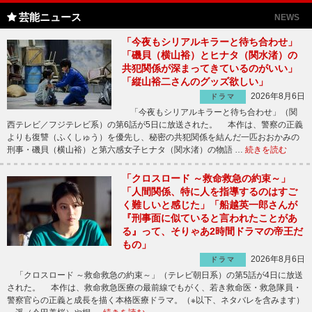
芸能ニュース
NEWS
「今夜もシリアルキラーと待ち合わせ」
「磯貝（横山裕）とヒナタ（関水渚）の
共犯関係が深まってきているのがいい」
「縦山裕二さんのグッズ欲しい」
2026年8月6日
ドラマ
「今夜もシリアルキラーと待ち合わせ」（関
西テレビ／フジテレビ系）の第6話が5日に放送された。 本作は、警察の正義
よりも復讐（ふくしゅう）を優先し、秘密の共犯関係を結んだ一匹おおかみの
刑事・磯貝（横山裕）と第六感女子ヒナタ（関水渚）の物語 …
続きを読む
「クロスロード ～救命救急の約束～」
「人間関係、特に人を指導するのはすご
く難しいと感じた」「船越英一郎さんが
『刑事面に似ていると言われたことがあ
る』って、そりゃあ2時間ドラマの帝王だ
もの」
2026年8月6日
ドラマ
「クロスロード ～救命救急の約束～」（テレビ朝日系）の第5話が4日に放送
された。 本作は、救命救急医療の最前線でもがく、若き救命医・救急隊員・
警察官らの正義と成長を描く本格医療ドラマ。（※以下、ネタバレを含みます）