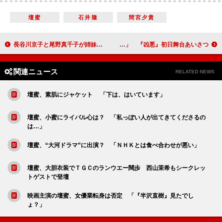
壇蜜
石井隆
間宮夕貴
長谷川京子と尾野真千子が姉妹役 「二人合わせて“長谷川町子”だね」
山田孝之「芝居っていいなって思った」 『凶悪』初日舞台あいさつ
関連ニュース
RELATED NEWS
壇蜜、素肌にジャケット 「下は、はいています」
壇蜜、小蜜にライバル心は？ 「私っぽい人が出てきてくださるの
は…」
壇蜜、“大河ドラマ”に出演？ 「ＮＨＫとは食べ合わせが悪い」
壇蜜、大胆衣装でＴＧＣのランウエー闊歩 西山茉希もシークレッ
トゲストで登壇
映画主演の壇蜜、女優業転身は否定 「『半沢直樹』見たでし
ょ？」