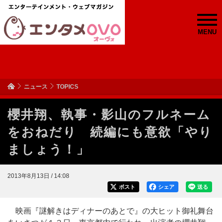
MENU
ニュース
TOPICS
櫻井翔、執事・影山のフルネーム
をおねだり 続編にも意欲「やり
ましょう！」
2013年8月13日 / 14:08
ポスト
シェア
送る
映画『謎解きはディナーのあとで』の大ヒット御礼舞台