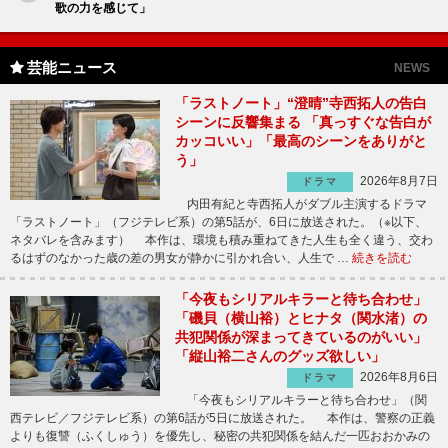
歌の力を感じて」
芸能ニュース
NEWS
「ラストノート」“澄晴”寺西拓人の告白
シーンに反響集まる 「真っすぐな告白が
カッコいい」「最高のシーンをありがと
う」
2026年8月7日
ドラマ
内田有紀と寺西拓人がダブル主演するドラマ
「ラストノート」（フジテレビ系）の第5話が、6日に放送された。（※以下、
ネタバレを含みます） 本作は、環境も積み重ねてきた人生も全く違う、交わ
るはずのなかった歳の差の男女が静かに引かれ合い、人生で …
続きを読む
「今夜もシリアルキラーと待ち合わせ」
「磯貝（横山裕）とヒナタ（関水渚）の
共犯関係が深まってきているのがいい」
「縦山裕二さんのグッズ欲しい」
2026年8月6日
ドラマ
「今夜もシリアルキラーと待ち合わせ」（関
西テレビ／フジテレビ系）の第6話が5日に放送された。 本作は、警察の正義
よりも復讐（ふくしゅう）を優先し、秘密の共犯関係を結んだ一匹おおかみの