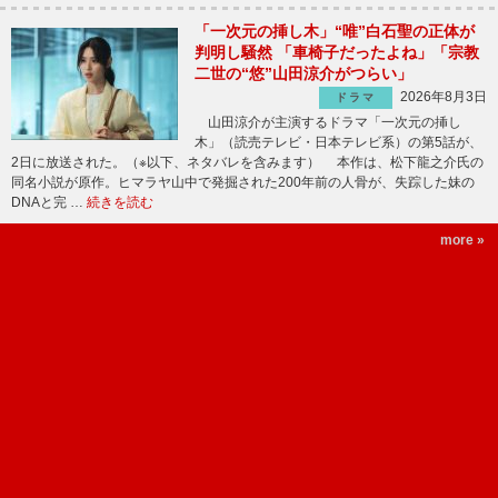
「一次元の挿し木」“唯”白石聖の正体が
判明し騒然 「車椅子だったよね」「宗教
二世の“悠”山田涼介がつらい」
2026年8月3日
ドラマ
山田涼介が主演するドラマ「一次元の挿し
木」（読売テレビ・日本テレビ系）の第5話が、
2日に放送された。（※以下、ネタバレを含みます） 本作は、松下龍之介氏の
同名小説が原作。ヒマラヤ山中で発掘された200年前の人骨が、失踪した妹の
DNAと完 …
続きを読む
more »