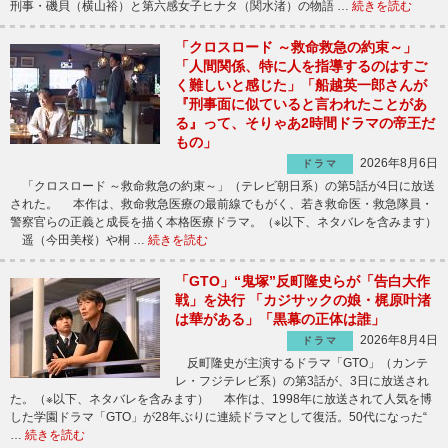
刑事・磯貝（横山裕）と第六感女子ヒナタ（関水渚）の物語 …
続きを読む
「クロスロード ～救命救急の約束～」
「人間関係、特に人を指導するのはすご
く難しいと感じた」「船越英一郎さんが
『刑事面に似ていると言われたことがあ
る』って、そりゃあ2時間ドラマの帝王だ
もの」
2026年8月6日
ドラマ
「クロスロード ～救命救急の約束～」（テレビ朝日系）の第5話が4日に放送
された。 本作は、救命救急医療の最前線でもがく、若き救命医・救急隊員・
警察官らの正義と成長を描く本格医療ドラマ。（※以下、ネタバレを含みます）
遥（今田美桜）や桐 …
続きを読む
「GTO」“鬼塚”反町隆史らが「告白大作
戦」を決行 「カジサックの娘・梶原叶渚
は華がある」「黒幕の正体は誰」
2026年8月4日
ドラマ
反町隆史が主演するドラマ「GTO」（カンテ
レ・フジテレビ系）の第3話が、3日に放送され
た。（※以下、ネタバレを含みます） 本作は、1998年に放送されて人気を博
した学園ドラマ「GTO」が28年ぶりに連続ドラマとして復活。50代になった“
…
続きを読む