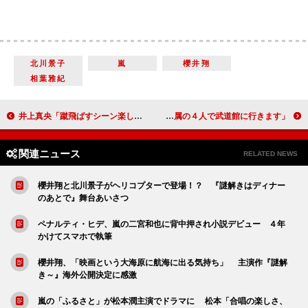
北川景子
嵐
櫻井翔
相葉雅紀
井上真央「蹴飛ばすシーン楽しかった」 ピンクのレオタード姿は気合アピール？
ＡＫＢ４８宮崎美穂が野望を語る 「ホリプロ所属の４人で武道館に行きます」
関連ニュース
RELATED NEWS
櫻井翔と北川景子がヘリコプターで登場！？ 『謎解きはディナー
のあとで』舞台あいさつ
ペナルティ・ヒデ、嵐の二宮和也に背中押され小説デビュー ４年
かけてスマホで執筆
櫻井翔、「映画という大海原に航海に出る気持ち」 主演作『謎解
き～』海外公開決定に感激
嵐の「ふるさと」が松本潤主演でドラマに 松本「合唱の楽しさ、