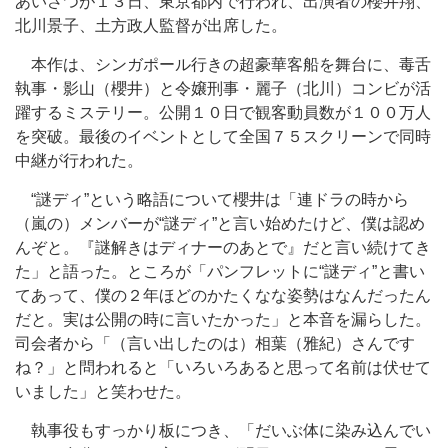
あいさつが１３日、東京都内で行われ、出演者の櫻井翔、
北川景子、土方政人監督が出席した。
本作は、シンガポール行きの超豪華客船を舞台に、毒舌
執事・影山（櫻井）と令嬢刑事・麗子（北川）コンビが活
躍するミステリー。公開１０日で観客動員数が１００万人
を突破。最後のイベントとして全国７５スクリーンで同時
中継が行われた。
“謎ディ”という略語について櫻井は「連ドラの時から
（嵐の）メンバーが“謎ディ”と言い始めたけど、僕は認め
んぞと。『謎解きはディナーのあとで』だと言い続けてき
た」と語った。ところが「パンフレットに“謎ディ”と書い
てあって、僕の２年ほどのかたくなな姿勢はなんだったん
だと。実は公開の時に言いたかった」と本音を漏らした。
司会者から「（言い出したのは）相葉（雅紀）さんです
ね？」と問われると「いろいろあると思って名前は伏せて
いました」と笑わせた。
執事役もすっかり板につき、「だいぶ体に染み込んでい