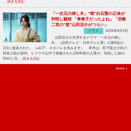
…
続きを読む
「一次元の挿し木」“唯”白石聖の正体が
判明し騒然 「車椅子だったよね」「宗教
二世の“悠”山田涼介がつらい」
2026年8月3日
ドラマ
山田涼介が主演するドラマ「一次元の挿し
木」（読売テレビ・日本テレビ系）の第5話が、
2日に放送された。（※以下、ネタバレを含みます） 本作は、松下龍之介氏の
同名小説が原作。ヒマラヤ山中で発掘された200年前の人骨が、失踪した妹の
DNAと完 …
続きを読む
more »