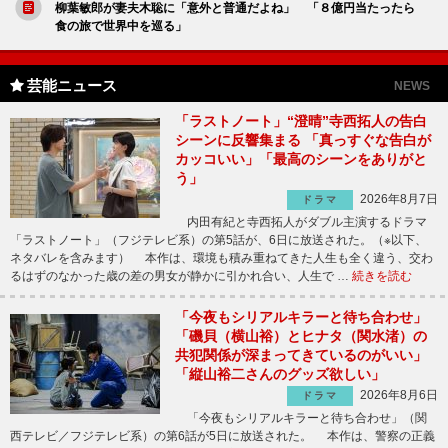
柳葉敏郎が妻夫木聡に「意外と普通だよね」 「８億円当たったら
食の旅で世界中を巡る」
芸能ニュース
NEWS
「ラストノート」“澄晴”寺西拓人の告白
シーンに反響集まる 「真っすぐな告白が
カッコいい」「最高のシーンをありがと
う」
2026年8月7日
ドラマ
内田有紀と寺西拓人がダブル主演するドラマ
「ラストノート」（フジテレビ系）の第5話が、6日に放送された。（※以下、
ネタバレを含みます） 本作は、環境も積み重ねてきた人生も全く違う、交わ
るはずのなかった歳の差の男女が静かに引かれ合い、人生で …
続きを読む
「今夜もシリアルキラーと待ち合わせ」
「磯貝（横山裕）とヒナタ（関水渚）の
共犯関係が深まってきているのがいい」
「縦山裕二さんのグッズ欲しい」
2026年8月6日
ドラマ
「今夜もシリアルキラーと待ち合わせ」（関
西テレビ／フジテレビ系）の第6話が5日に放送された。 本作は、警察の正義