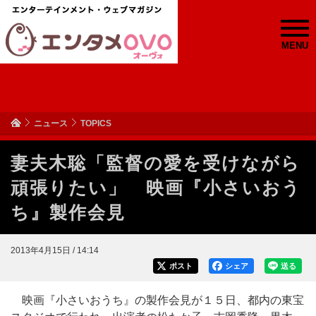
MENU
ニュース
TOPICS
妻夫木聡「監督の愛を受けながら
頑張りたい」 映画『小さいおう
ち』製作会見
2013年4月15日 / 14:14
ポスト
シェア
送る
映画『小さいおうち』の製作会見が１５日、都内の東宝