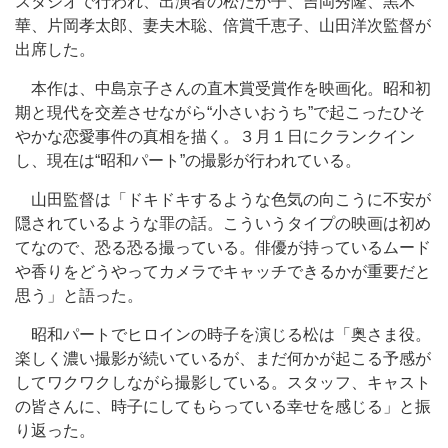
スタジオで行われ、出演者の松たか子、吉岡秀隆、黒木
華、片岡孝太郎、妻夫木聡、倍賞千恵子、山田洋次監督が
出席した。
本作は、中島京子さんの直木賞受賞作を映画化。昭和初
期と現代を交差させながら“小さいおうち”で起こったひそ
やかな恋愛事件の真相を描く。３月１日にクランクイン
し、現在は“昭和パート”の撮影が行われている。
山田監督は「ドキドキするような色気の向こうに不安が
隠されているような罪の話。こういうタイプの映画は初め
てなので、恐る恐る撮っている。俳優が持っているムード
や香りをどうやってカメラでキャッチできるかが重要だと
思う」と語った。
昭和パートでヒロインの時子を演じる松は「奥さま役。
楽しく濃い撮影が続いているが、まだ何かが起こる予感が
してワクワクしながら撮影している。スタッフ、キャスト
の皆さんに、時子にしてもらっている幸せを感じる」と振
り返った。