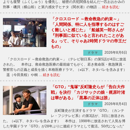
よりも復讐（ふくしゅう）を優先し、秘密の共犯関係を結んだ一匹おおかみの
刑事・磯貝（横山裕）と第六感女子ヒナタ（関水渚）の物語 …
続きを読む
「クロスロード ～救命救急の約束～」
「人間関係、特に人を指導するのはすご
く難しいと感じた」「船越英一郎さんが
『刑事面に似ていると言われたことがあ
る』って、そりゃあ2時間ドラマの帝王だ
もの」
2026年8月6日
ドラマ
「クロスロード ～救命救急の約束～」（テレビ朝日系）の第5話が4日に放送
された。 本作は、救命救急医療の最前線でもがく、若き救命医・救急隊員・
警察官らの正義と成長を描く本格医療ドラマ。（※以下、ネタバレを含みます）
遥（今田美桜）や桐 …
続きを読む
「GTO」“鬼塚”反町隆史らが「告白大作
戦」を決行 「カジサックの娘・梶原叶渚
は華がある」「黒幕の正体は誰」
2026年8月4日
ドラマ
反町隆史が主演するドラマ「GTO」（カンテ
レ・フジテレビ系）の第3話が、3日に放送され
た。（※以下、ネタバレを含みます） 本作は、1998年に放送されて人気を博
した学園ドラマ「GTO」が28年ぶりに連続ドラマとして復活。50代になった“