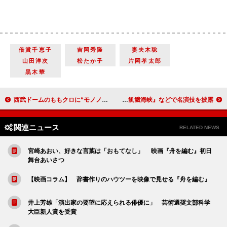
倍賞千恵子
吉岡秀隆
妻夫木聡
山田洋次
松たか子
片岡孝太郎
黒木華
西武ドームのももクロに“モノノフ”熱狂 ミヒマル＆南こうせつがサプライズ出演
俳優の三國連太郎さんが死去 『飢餓海峡』などで名演技を披露
関連ニュース
RELATED NEWS
宮崎あおい、好きな言葉は「おもてなし」 映画『舟を編む』初日
舞台あいさつ
【映画コラム】 辞書作りのハウツーを映像で見せる『舟を編む』
井上芳雄「演出家の要望に応えられる俳優に」 芸術選奨文部科学
大臣新人賞を受賞