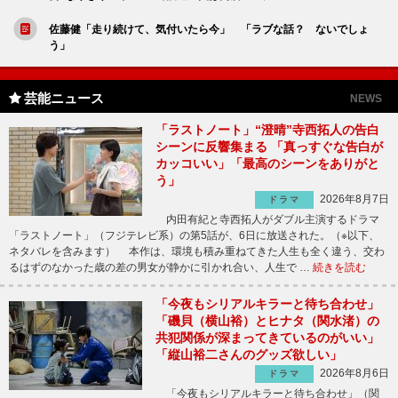
佐藤健「走り続けて、気付いたら今」 「ラブな話？ ないでしょ
う」
芸能ニュース
NEWS
「ラストノート」“澄晴”寺西拓人の告白
シーンに反響集まる 「真っすぐな告白が
カッコいい」「最高のシーンをありがと
う」
2026年8月7日
ドラマ
内田有紀と寺西拓人がダブル主演するドラマ
「ラストノート」（フジテレビ系）の第5話が、6日に放送された。（※以下、
ネタバレを含みます） 本作は、環境も積み重ねてきた人生も全く違う、交わ
るはずのなかった歳の差の男女が静かに引かれ合い、人生で …
続きを読む
「今夜もシリアルキラーと待ち合わせ」
「磯貝（横山裕）とヒナタ（関水渚）の
共犯関係が深まってきているのがいい」
「縦山裕二さんのグッズ欲しい」
2026年8月6日
ドラマ
「今夜もシリアルキラーと待ち合わせ」（関