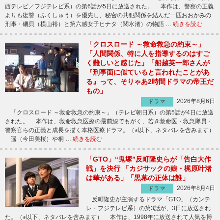
西テレビ／フジテレビ系）の第6話が5日に放送された。 本作は、警察の正義
よりも復讐（ふくしゅう）を優先し、秘密の共犯関係を結んだ一匹おおかみの
刑事・磯貝（横山裕）と第六感女子ヒナタ（関水渚）の物語 …
続きを読む
「クロスロード ～救命救急の約束～」
「人間関係、特に人を指導するのはすご
く難しいと感じた」「船越英一郎さんが
『刑事面に似ていると言われたことがあ
る』って、そりゃあ2時間ドラマの帝王だ
もの」
2026年8月6日
ドラマ
「クロスロード ～救命救急の約束～」（テレビ朝日系）の第5話が4日に放送
された。 本作は、救命救急医療の最前線でもがく、若き救命医・救急隊員・
警察官らの正義と成長を描く本格医療ドラマ。（※以下、ネタバレを含みます）
遥（今田美桜）や桐 …
続きを読む
「GTO」“鬼塚”反町隆史らが「告白大作
戦」を決行 「カジサックの娘・梶原叶渚
は華がある」「黒幕の正体は誰」
2026年8月4日
ドラマ
反町隆史が主演するドラマ「GTO」（カンテ
レ・フジテレビ系）の第3話が、3日に放送され
た。（※以下、ネタバレを含みます） 本作は、1998年に放送されて人気を博