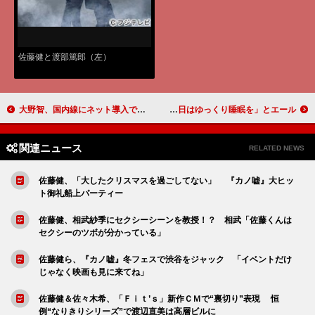
佐藤健と渡部篤郎（左）
大野智、国内線にネット導入で「自分の時間を満喫」 嵐がＪＡＬ新ＣＭでオトナなビジネスマンに
櫻井翔、アフラックダックと久々共演 受験生に「前日はゆっくり睡眠を」とエール
関連ニュース
RELATED NEWS
佐藤健、「大したクリスマスを過ごしてない」 『カノ嘘』大ヒッ
ト御礼船上パーティー
佐藤健、相武紗季にセクシーシーンを教授！？ 相武「佐藤くんは
セクシーのツボが分かっている」
佐藤健ら、『カノ嘘』冬フェスで渋谷をジャック 「イベントだけ
じゃなく映画も見に来てね」
佐藤健＆佐々木希、「Ｆｉｔ’ｓ」新作ＣＭで“裏切り”表現 恒
例“なりきりシリーズ”で渡辺直美は高層ビルに