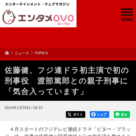
MENU
ニュース
TOPICS
佐藤健、フジ連ドラ初主演で初の
刑事役 渡部篤郎との親子刑事に
「気合入っています」
2014年1月30日 / 18:15
ポスト
シェア
送る
４月スタートのフジテレビ連続ドラマ「ビター・ブラッ