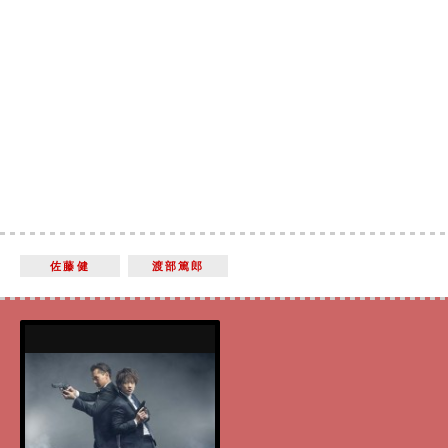
佐藤健
渡部篤郎