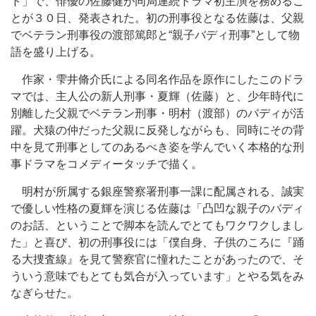
ド」で、俳優の佐藤健が同局連続ドラマ初主演を務めるこ
とが３０日、発表された。初の刑事役となる佐藤は、父親
でベテラン刑事役の渡部篤郎と“親子バディ刑事”として物
語を盛り上げる。
作家・雫井脩介氏による同名作品を原作にしたこのドラ
マでは、主人公の新人刑事・夏輝（佐藤）と、少年時代に
別離した父親でベテラン刑事・明村（渡部）のバディが活
躍。犬猿の仲だった父親に反発しながらも、同時にその背
中を見て刑事としてのあるべき姿を学んでいく本格的な刑
事ドラマをコメディータッチで描く。
明村が所属する銀座警察署刑事一課に配属される、誠実
で優しい性格の夏輝を演じる佐藤は「凸凹な親子のバディ
のお話、ということで脚本を読んでとてもワクワクしまし
た」と喜び、初の刑事役には「僕自身、子供のころに『踊
る大捜査線』を見て警察官に憧れたことがあったので、そ
ういう意味でもとても気合が入っています」とやる気をみ
なぎらせた。