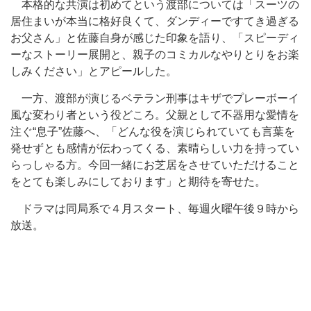
本格的な共演は初めてという渡部については「スーツの
居住まいが本当に格好良くて、ダンディーですてき過ぎる
お父さん」と佐藤自身が感じた印象を語り、「スピーディ
ーなストーリー展開と、親子のコミカルなやりとりをお楽
しみください」とアピールした。
一方、渡部が演じるベテラン刑事はキザでプレーボーイ
風な変わり者という役どころ。父親として不器用な愛情を
注ぐ“息子”佐藤へ、「どんな役を演じられていても言葉を
発せずとも感情が伝わってくる、素晴らしい力を持ってい
らっしゃる方。今回一緒にお芝居をさせていただけること
をとても楽しみにしております」と期待を寄せた。
ドラマは同局系で４月スタート、毎週火曜午後９時から
放送。