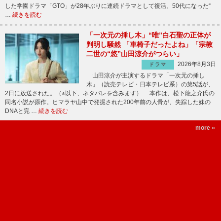
した学園ドラマ「GTO」が28年ぶりに連続ドラマとして復活。50代になった“
…
続きを読む
「一次元の挿し木」“唯”白石聖の正体が
判明し騒然 「車椅子だったよね」「宗教
二世の“悠”山田涼介がつらい」
2026年8月3日
ドラマ
山田涼介が主演するドラマ「一次元の挿し
木」（読売テレビ・日本テレビ系）の第5話が、
2日に放送された。（※以下、ネタバレを含みます） 本作は、松下龍之介氏の
同名小説が原作。ヒマラヤ山中で発掘された200年前の人骨が、失踪した妹の
DNAと完 …
続きを読む
more »